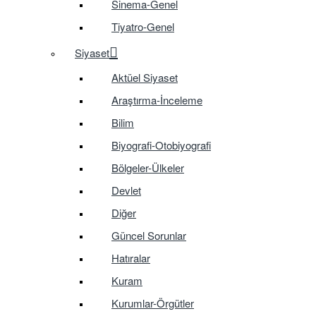
Sinema-Genel
Tiyatro-Genel
Siyaset
Aktüel Siyaset
Araştırma-İnceleme
Bilim
Biyografi-Otobiyografi
Bölgeler-Ülkeler
Devlet
Diğer
Güncel Sorunlar
Hatıralar
Kuram
Kurumlar-Örgütler