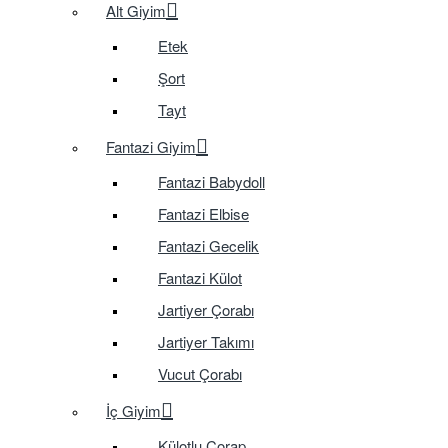
Alt Giyim
Etek
Şort
Tayt
Fantazi Giyim
Fantazi Babydoll
Fantazi Elbise
Fantazi Gecelik
Fantazi Külot
Jartiyer Çorabı
Jartiyer Takımı
Vucut Çorabı
İç Giyim
Külotlu Çorap