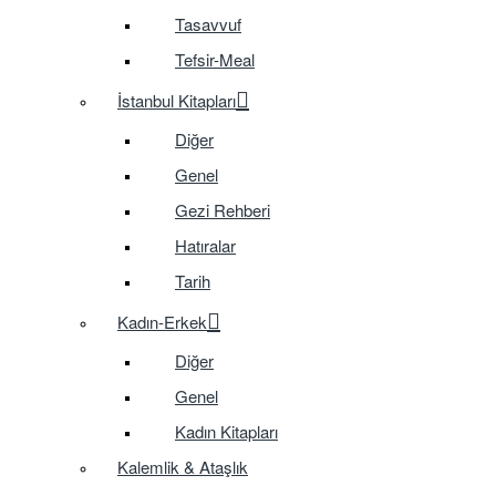
Tasavvuf
Tefsir-Meal
İstanbul Kitapları
Diğer
Genel
Gezi Rehberi
Hatıralar
Tarih
Kadın-Erkek
Diğer
Genel
Kadın Kitapları
Kalemlik & Ataşlık