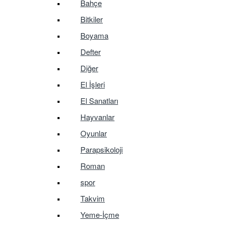
Bahçe
Bitkiler
Boyama
Defter
Diğer
El İşleri
El Sanatları
Hayvanlar
Oyunlar
Parapsikoloji
Roman
spor
Takvim
Yeme-İçme