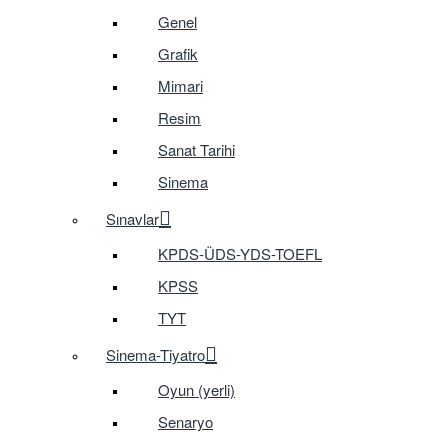
Genel
Grafik
Mimari
Resim
Sanat Tarihi
Sinema
Sınavlar
KPDS-ÜDS-YDS-TOEFL
KPSS
TYT
Sinema-Tiyatro
Oyun (yerli)
Senaryo