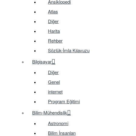
Ansiklopedi
Atlas
Diğer
Harita
Rehber
Sözlük-İmla Kılavuzu
Bilgisayar
Diğer
Genel
internet
Program Eğitimi
Bilim-Mühendislik
Astronomi
Bilim İnsanları