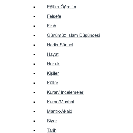
Eğitim-Öğretim
Felsefe
Fıkıh
Günümüz İslam Düşüncesi
Hadis-Sünnet
Hayat
Hukuk
Kişiler
Kültür
Kuran/ İncelemeleri
Kuran/Mushaf
Mantık-Akaid
Siyer
Tarih