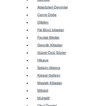
Atasözleri-Deyimler
Çevre-Doğa
Dilbilim
Fal-Büyü kitapları
Faydalı Bilgiler
Gençlik Kitapları
Güzel-Özlü Sözler
Hikaye
İletişim-Medya
Kişisel Gelişim
Meslek Kitapları
Mitoloji
Muhtelif
Okul Öncesi