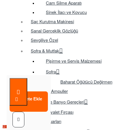
Cam Silme Aparatı
Sinek İlacı ve Kovucu
Saç Kurutma Makinesi
Sanal Gerçeklik Gözlüğü
Sevgiliye Özel
Sofra & Mutfak
Pişirme ve Servis Malzemesi
Sofra
Baharat Öğütücü Değirmen
Tasarruflu Ampuller
Sepete Ekle
Temizlik ve Banyo Gereçleri
Tuvalet Fırçası
TV Aksesuarları
Çok Satılan Ürün