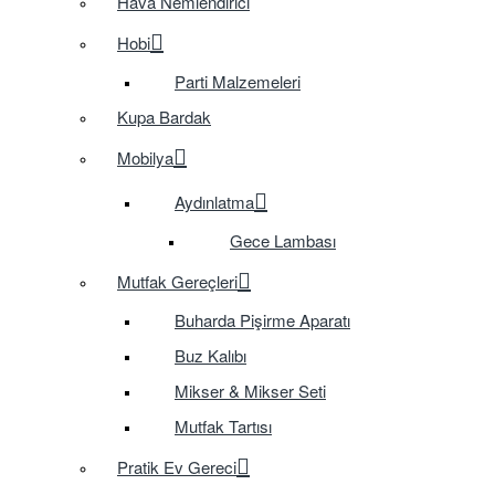
Hava Nemlendirici
Hobi
Parti Malzemeleri
Kupa Bardak
Mobilya
Aydınlatma
Gece Lambası
Mutfak Gereçleri
Buharda Pişirme Aparatı
Buz Kalıbı
Mikser & Mikser Seti
Mutfak Tartısı
Pratik Ev Gereci