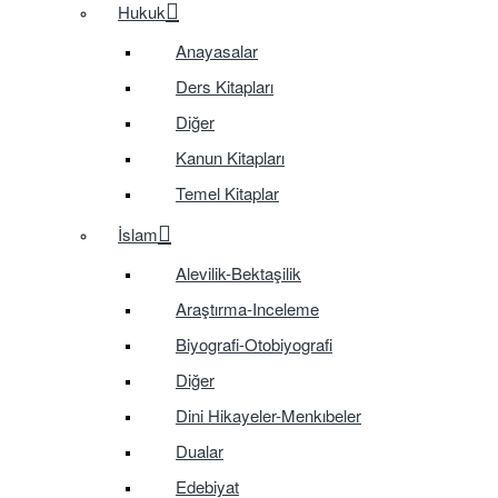
Hukuk
Anayasalar
Ders Kitapları
Diğer
Kanun Kitapları
Temel Kitaplar
İslam
Alevilik-Bektaşilik
Araştırma-Inceleme
Biyografi-Otobiyografi
Diğer
Dini Hikayeler-Menkıbeler
Dualar
Edebiyat