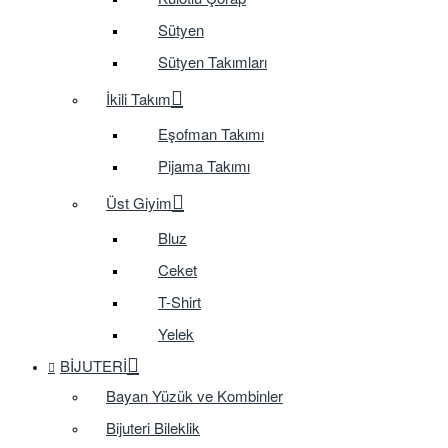
Sütyen
Sütyen Takımları
İkili Takım
Eşofman Takımı
Pijama Takımı
Üst Giyim
Bluz
Ceket
T-Shirt
Yelek
BIJUTERI
Bayan Yüzük ve Kombinler
Bijuteri Bileklik