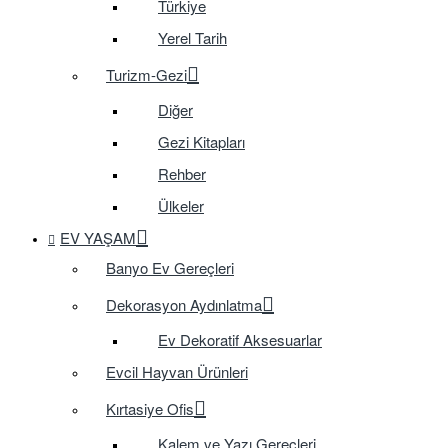
Türkiye
Yerel Tarih
Turizm-Gezi
Diğer
Gezi Kitapları
Rehber
Ülkeler
EV YAŞAM
Banyo Ev Gereçleri
Dekorasyon Aydınlatma
Ev Dekoratif Aksesuarlar
Evcil Hayvan Ürünleri
Kırtasiye Ofis
Kalem ve Yazı Gereçleri