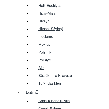
Halk Edebiyatı
Hiciv-Mizah
Hikaye
Hitabet-Söyleşi
İnceleme
Mektup
Polemik
Polisiye
Şiir
Sözlük-İmla Kılavuzu
Türk Klasikleri
Eğitim
Annelik-Babalık-Aile
Çocuk Bakımı