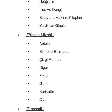
İlköğretim
Lise ve Dengi
Sınavlara Hazırlık Kitapları
Yardımcı Kitaplar
Eğlence-Mizah
Antoloji
Bilmece-Bulmaca
Çizgi Roman
Diğer
Fıkra
Genel
Karikatür
Oyun
Ekonomi