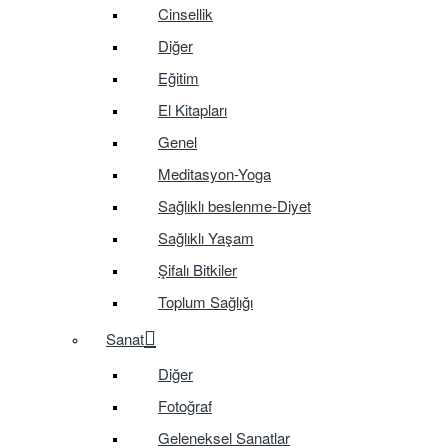
Cinsellik
Diğer
Eğitim
El Kitapları
Genel
Meditasyon-Yoga
Sağlıklı beslenme-Diyet
Sağlıklı Yaşam
Şifalı Bitkiler
Toplum Sağlığı
Sanat
Diğer
Fotoğraf
Geleneksel Sanatlar