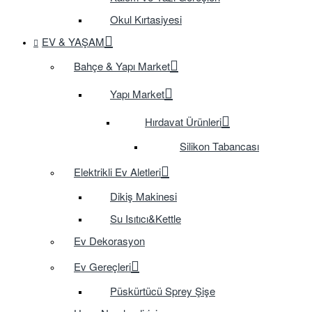
Okul Kırtasiyesi
EV & YAŞAM
Bahçe & Yapı Market
Yapı Market
Hırdavat Ürünleri
Silikon Tabancası
Elektrikli Ev Aletleri
Dikiş Makinesi
Su Isıtıcı&Kettle
Ev Dekorasyon
Ev Gereçleri
Püskürtücü Sprey Şişe