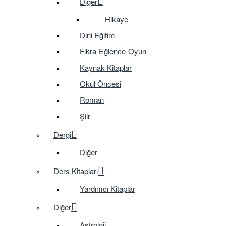
Diğer
Hikaye
Dini Eğitim
Fıkra-Eğlence-Oyun
Kaynak Kitaplar
Okul Öncesi
Roman
Şiir
Dergi
Diğer
Ders Kitapları
Yardımcı Kitaplar
Diğer
Astroloji