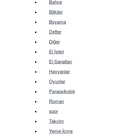
Bahçe
Bitkiler
Boyama
Defter
Diğer
El İşleri
El Sanatları
Hayvanlar
Oyunlar
Parapsikoloji
Roman
spor
Takvim
Yeme-İçme