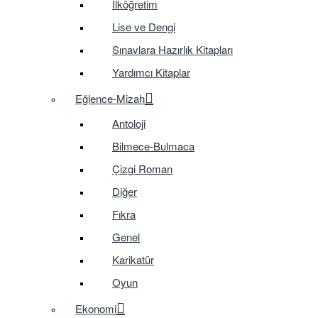
İlköğretim
Lise ve Dengi
Sınavlara Hazırlık Kitapları
Yardımcı Kitaplar
Eğlence-Mizah
Antoloji
Bilmece-Bulmaca
Çizgi Roman
Diğer
Fıkra
Genel
Karikatür
Oyun
Ekonomi