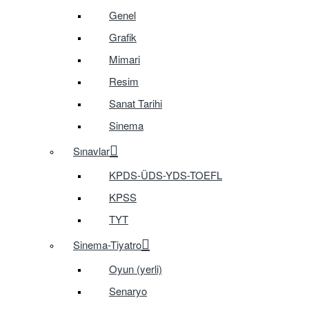
Genel
Grafik
Mimari
Resim
Sanat Tarihi
Sinema
Sınavlar
KPDS-ÜDS-YDS-TOEFL
KPSS
TYT
Sinema-Tiyatro
Oyun (yerli)
Senaryo