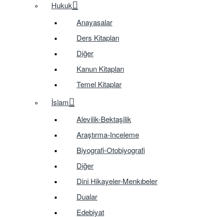
Hukuk
Anayasalar
Ders Kitapları
Diğer
Kanun Kitapları
Temel Kitaplar
İslam
Alevilik-Bektaşilik
Araştırma-Inceleme
Biyografi-Otobiyografi
Diğer
Dini Hikayeler-Menkıbeler
Dualar
Edebiyat