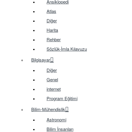
Ansiklopedi
Atlas
Diğer
Harita
Rehber
Sözlük-İmla Kılavuzu
Bilgisayar
Diğer
Genel
internet
Program Eğitimi
Bilim-Mühendislik
Astronomi
Bilim İnsanları