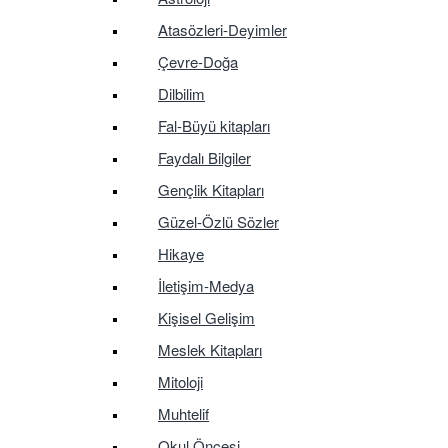
Atasözleri-Deyimler
Çevre-Doğa
Dilbilim
Fal-Büyü kitapları
Faydalı Bilgiler
Gençlik Kitapları
Güzel-Özlü Sözler
Hikaye
İletişim-Medya
Kişisel Gelişim
Meslek Kitapları
Mitoloji
Muhtelif
Okul Öncesi