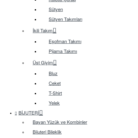
Sütyen
Sütyen Takımları
İkili Takım
Eşofman Takımı
Pijama Takımı
Üst Giyim
Bluz
Ceket
T-Shirt
Yelek
BIJUTERI
Bayan Yüzük ve Kombinler
Bijuteri Bileklik