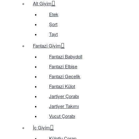
Alt Giyim
Etek
Şort
Tayt
Fantazi Giyim
Fantazi Babydoll
Fantazi Elbise
Fantazi Gecelik
Fantazi Külot
Jartiyer Çorabı
Jartiyer Takımı
Vucut Çorabı
İç Giyim
Külotlu Çorap