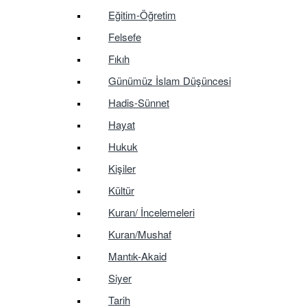
Eğitim-Öğretim
Felsefe
Fıkıh
Günümüz İslam Düşüncesi
Hadis-Sünnet
Hayat
Hukuk
Kişiler
Kültür
Kuran/ İncelemeleri
Kuran/Mushaf
Mantık-Akaid
Siyer
Tarih