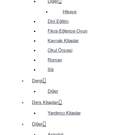
Diğer
Hikaye
Dini Eğitim
Fıkra-Eğlence-Oyun
Kaynak Kitaplar
Okul Öncesi
Roman
Şiir
Dergi
Diğer
Ders Kitapları
Yardımcı Kitaplar
Diğer
Astroloji