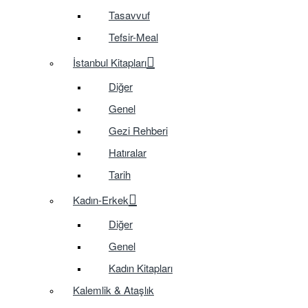
Tasavvuf
Tefsir-Meal
İstanbul Kitapları
Diğer
Genel
Gezi Rehberi
Hatıralar
Tarih
Kadın-Erkek
Diğer
Genel
Kadın Kitapları
Kalemlik & Ataşlık