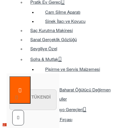
Pratik Ev Gereci
Cam Silme Aparatı
Sinek İlacı ve Kovucu
Saç Kurutma Makinesi
Sanal Gerçeklik Gözlüğü
Sevgiliye Özel
Sofra & Mutfak
Pişirme ve Servis Malzemesi
Sofra
Baharat Öğütücü Değirmen
STOK TÜKENDİ
Tasarruflu Ampuller
Temizlik ve Banyo Gereçleri
Tuvalet Fırçası
Çok Satılan Ürün