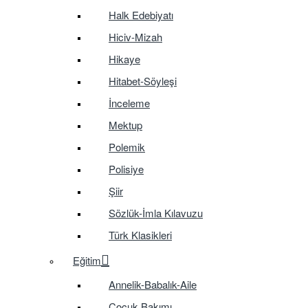
Halk Edebiyatı
Hiciv-Mizah
Hikaye
Hitabet-Söyleşi
İnceleme
Mektup
Polemik
Polisiye
Şiir
Sözlük-İmla Kılavuzu
Türk Klasikleri
Eğitim
Annelik-Babalık-Aile
Çocuk Bakımı