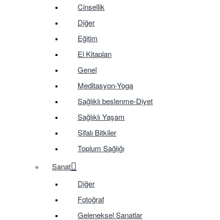
Cinsellik
Diğer
Eğitim
El Kitapları
Genel
Meditasyon-Yoga
Sağlıklı beslenme-Diyet
Sağlıklı Yaşam
Şifalı Bitkiler
Toplum Sağlığı
Sanat
Diğer
Fotoğraf
Geleneksel Sanatlar