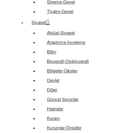
Sinema-Genel
Tiyatro-Genel
Siyaset
Aktüel Siyaset
Araştırma-İnceleme
Bilim
Biyografi-Otobiyografi
Bölgeler-Ülkeler
Devlet
Diğer
Güncel Sorunlar
Hatıralar
Kuram
Kurumlar-Örgütler