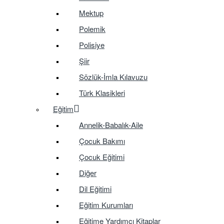
Mektup
Polemik
Polisiye
Şiir
Sözlük-İmla Kılavuzu
Türk Klasikleri
Eğitim
Annelik-Babalık-Aile
Çocuk Bakımı
Çocuk Eğitimi
Diğer
Dil Eğitimi
Eğitim Kurumları
Eğitime Yardımcı Kitaplar