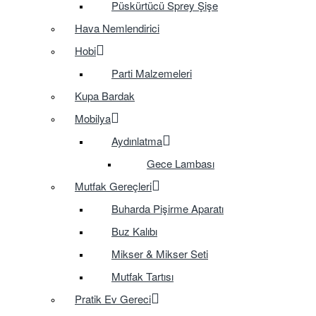
Püskürtücü Sprey Şişe
Hava Nemlendirici
Hobi
Parti Malzemeleri
Kupa Bardak
Mobilya
Aydınlatma
Gece Lambası
Mutfak Gereçleri
Buharda Pişirme Aparatı
Buz Kalıbı
Mikser & Mikser Seti
Mutfak Tartısı
Pratik Ev Gereci