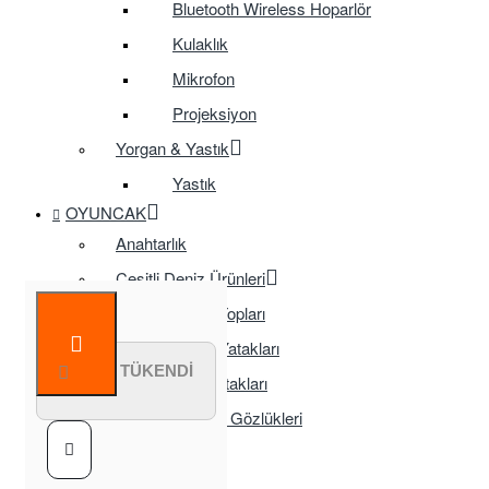
Bluetooth Wireless Hoparlör
Kulaklık
Mikrofon
Projeksiyon
Yorgan & Yastık
Yastık
OYUNCAK
Anahtarlık
Çeşitli Deniz Ürünleri
Deniz Topları
Deniz Yatakları
STOK TÜKENDİ
Sörf Yatakları
Yüzücü Gözlükleri
Çocuk Oyunları
Eğitici Oyuncak