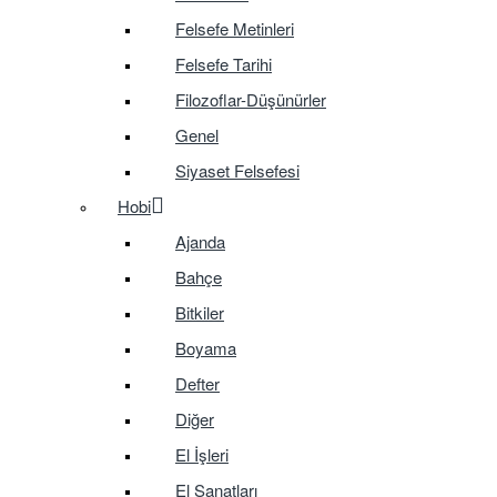
Felsefe Metinleri
Felsefe Tarihi
Filozoflar-Düşünürler
Genel
Siyaset Felsefesi
Hobi
Ajanda
Bahçe
Bitkiler
Boyama
Defter
Diğer
El İşleri
El Sanatları