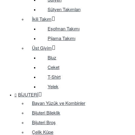
Sütyen Takımları
İkili Takım
Eşofman Takımı
Pijama Takımı
Üst Giyim
Bluz
Ceket
T-Shirt
Yelek
BIJUTERI
Bayan Yüzük ve Kombinler
Bijuteri Bileklik
Bijuteri Broş
Çelik Küpe