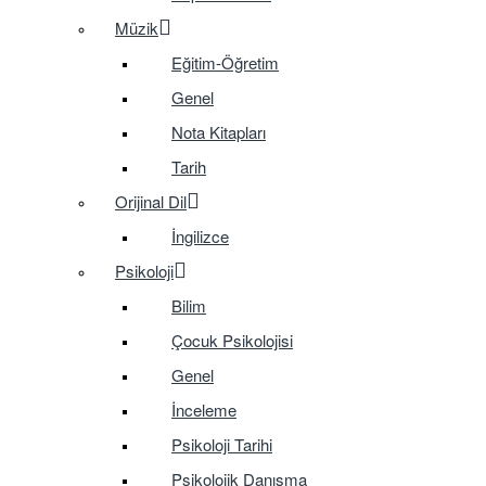
Müzik
Eğitim-Öğretim
Genel
Nota Kitapları
Tarih
Orijinal Dil
İngilizce
Psikoloji
Bilim
Çocuk Psikolojisi
Genel
İnceleme
Psikoloji Tarihi
Psikolojik Danışma