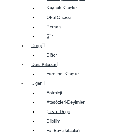
Kaynak Kitaplar
Okul Öncesi
Roman
Şiir
Dergi
Diğer
Ders Kitapları
Yardımcı Kitaplar
Diğer
Astroloji
Atasözleri-Deyimler
Çevre-Doğa
Dilbilim
Fal-Büyü kitapları