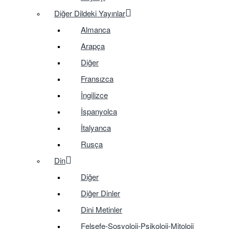
Diğer Dildeki Yayınlar
Almanca
Arapça
Diğer
Fransızca
İngilizce
İspanyolca
İtalyanca
Rusça
Din
Diğer
Diğer Dinler
Dini Metinler
Felsefe-Sosyoloji-Psikoloji-Mitoloji