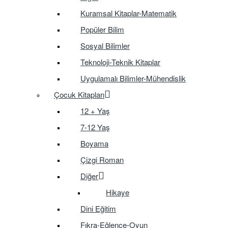
Kuramsal Kitaplar-Matematik
Popüler Bilim
Sosyal Bilimler
Teknoloji-Teknik Kitaplar
Uygulamalı Bilimler-Mühendislik
Çocuk Kitapları
12 + Yaş
7-12 Yaş
Boyama
Çizgi Roman
Diğer
Hikaye
Dini Eğitim
Fıkra-Eğlence-Oyun