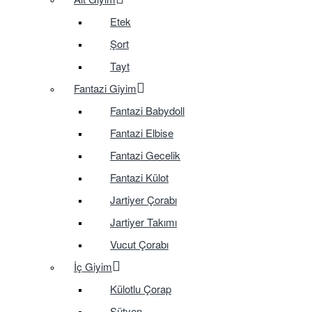
Etek
Şort
Tayt
Fantazi Giyim
Fantazi Babydoll
Fantazi Elbise
Fantazi Gecelik
Fantazi Külot
Jartiyer Çorabı
Jartiyer Takımı
Vucut Çorabı
İç Giyim
Külotlu Çorap
Sütyen