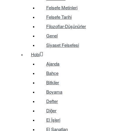
Felsefe Metinleri
Felsefe Tarihi
Filozoflar-Düşünürler
Genel
Siyaset Felsefesi
Hobi
Ajanda
Bahçe
Bitkiler
Boyama
Defter
Diğer
El İşleri
El Sanatları