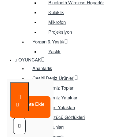
Bluetooth Wireless Hoparlör
Kulaklık
Mikrofon
Projeksiyon
Yorgan & Yastık
Yastık
OYUNCAK
Anahtarlık
Çeşitli Deniz Ürünleri
Deniz Topları
Deniz Yatakları
Sepete Ekle
Sörf Yatakları
Yüzücü Gözlükleri
Çocuk Oyunları
Eğitici Oyuncak