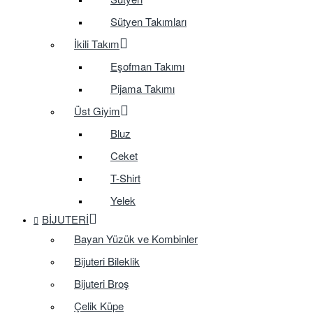
Sütyen Takımları
İkili Takım
Eşofman Takımı
Pijama Takımı
Üst Giyim
Bluz
Ceket
T-Shirt
Yelek
BIJUTERI
Bayan Yüzük ve Kombinler
Bijuteri Bileklik
Bijuteri Broş
Çelik Küpe