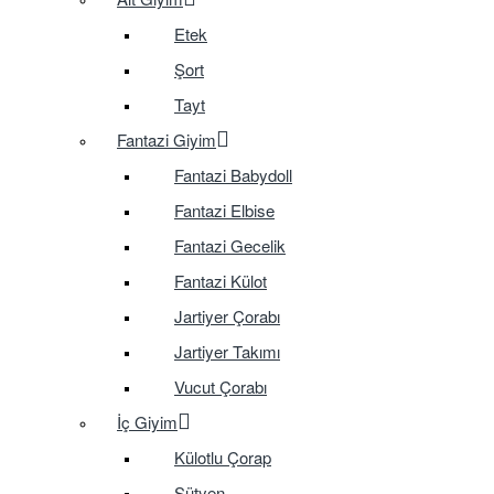
Etek
Şort
Tayt
Fantazi Giyim
Fantazi Babydoll
Fantazi Elbise
Fantazi Gecelik
Fantazi Külot
Jartiyer Çorabı
Jartiyer Takımı
Vucut Çorabı
İç Giyim
Külotlu Çorap
Sütyen