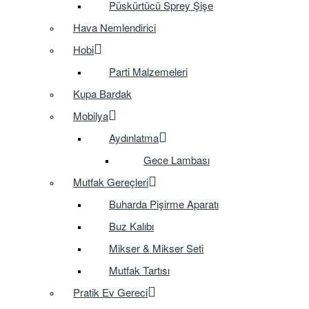
Püskürtücü Sprey Şişe
Hava Nemlendirici
Hobi
Parti Malzemeleri
Kupa Bardak
Mobilya
Aydınlatma
Gece Lambası
Mutfak Gereçleri
Buharda Pişirme Aparatı
Buz Kalıbı
Mikser & Mikser Seti
Mutfak Tartısı
Pratik Ev Gereci