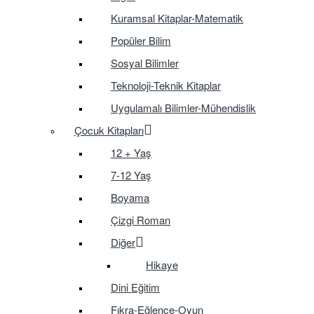
Kuramsal Kitaplar-Matematik
Popüler Bilim
Sosyal Bilimler
Teknoloji-Teknik Kitaplar
Uygulamalı Bilimler-Mühendislik
Çocuk Kitapları
12 + Yaş
7-12 Yaş
Boyama
Çizgi Roman
Diğer
Hikaye
Dini Eğitim
Fıkra-Eğlence-Oyun