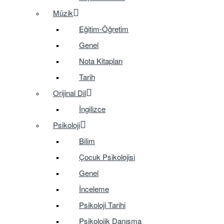
Müzik
Eğitim-Öğretim
Genel
Nota Kitapları
Tarih
Orijinal Dil
İngilizce
Psikoloji
Bilim
Çocuk Psikolojisi
Genel
İnceleme
Psikoloji Tarihi
Psikolojik Danışma