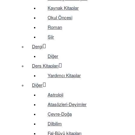
Kaynak Kitaplar
Okul Öncesi
Roman
Şiir
Dergi
Diğer
Ders Kitapları
Yardımcı Kitaplar
Diğer
Astroloji
Atasözleri-Deyimler
Çevre-Doğa
Dilbilim
Fal-Büyü kitapları