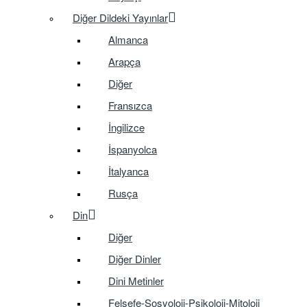
Diğer Dildeki Yayınlar
Almanca
Arapça
Diğer
Fransızca
İngilizce
İspanyolca
İtalyanca
Rusça
Din
Diğer
Diğer Dinler
Dini Metinler
Felsefe-Sosyoloji-Psikoloji-Mitoloji