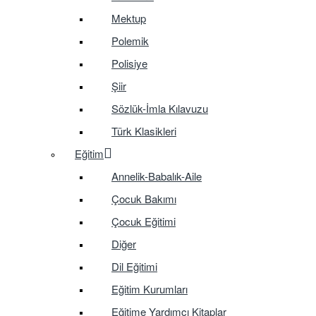
Mektup
Polemik
Polisiye
Şiir
Sözlük-İmla Kılavuzu
Türk Klasikleri
Eğitim
Annelik-Babalık-Aile
Çocuk Bakımı
Çocuk Eğitimi
Diğer
Dil Eğitimi
Eğitim Kurumları
Eğitime Yardımcı Kitaplar