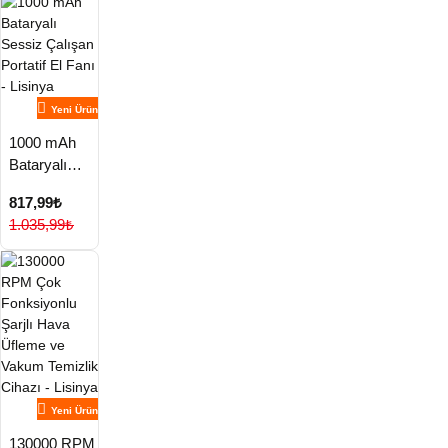
Yeni Ürün
1000 mAh
Bataryalı
Sessiz
817,99₺
Çalışan
1.035,99₺
Portatif El
Fanı - Lisinya
Yeni Ürün
130000 RPM