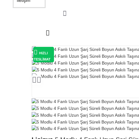
İletişim
HIZLI
TESLİMAT