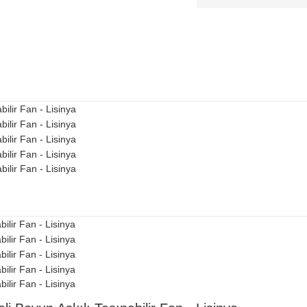
Kitap & Kırtasiye
Ev Yaşam
Oyuncak
Hırdavat
Tüm Ürünler