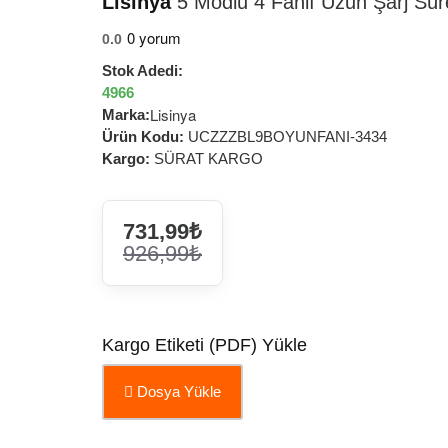
Lisinya
5 Modlu 4 Fanlı Uzun Şarj Sürel
0 yorum
0.0
Stok Adedi:
4966
Lisinya
Marka:
Ürün Kodu:
UCZZZBL9BOYUNFANI-3434
Kargo:
SÜRAT KARGO
731,99₺
926,99₺
Kargo Etiketi (PDF) Yükle
Dosya Yükle