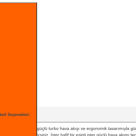
ksit Seçenekleri
abilir boyun fanı, güçlü turbo hava akışı ve ergonomik tasarımıyla günl
ayca ayarlayabilirsiniz. İster hafif bir esinti ister güçlü hava akımı terci