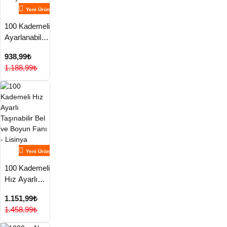
Yeni Ürün
100 Kademeli
Ayarlanabilir
Mini Fan |
938,99₺
Dijital Ekranlı
1.188,99₺
Serinletici -
Lisinya
Yeni Ürün
100 Kademeli
Hız Ayarlı
Taşınabilir
1.151,99₺
Bel ve Boyun
1.458,99₺
Fanı - Lisinya