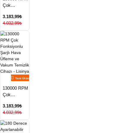
Çok
Fonksiyonlu
3.183,99₺
Şarjlı Hava
4.032,99₺
Üfleme ve
Vakum
Temizlik
Cihazı -
Lisinya
Yeni Ürün
130000 RPM
Çok
Fonksiyonlu
3.183,99₺
Şarjlı Hava
4.032,99₺
Üfleme ve
Vakum
Temizlik