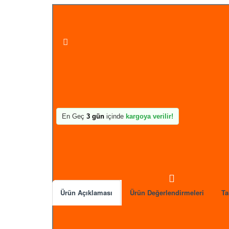
Sepete Ekle
En Geç
3 gün
içinde
kargoya verilir!
Ürün Açıklaması
Ürün Değerlendirmeleri
Ta
Sıcak yaz günlerinde maksimum serinlik sağlayan taşın
modu sayesinde ihtiyacınıza uygun serinlik seviyesini kol