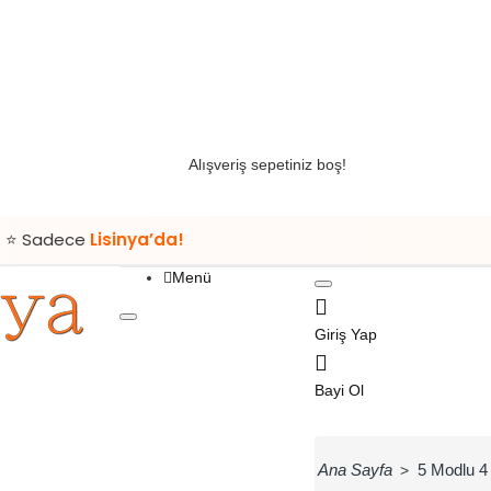
Alışveriş sepetiniz boş!
isinya’da!
Menü
Tüm Kategoriler
Giriş Yap
Entegrasyon
Bayi Ol
Giyim
Bijuteri
Saç Aksesuarları
home
5 Modlu 4 