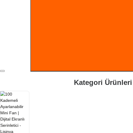
gelişmiş hava dolaşım sistemi sayesinde boynunuzun ç
bir noktaya değil, boyun ve yüz çevresine eşit şekild
yardımcı olur. Gelişmiş turbo motor sistemi güçlü hava
Çocuklar ve yetişkinler için güvenli kullanım sunar. El
sayesinde boyunda ağırlık hissi oluşturmaz ve uzun sü
adaptörlerle kolayca şarj edilebilir. Uzun pil ömrü sa
çekmeden kullanılabilir.Modern tasarımı, güçlü perform
Kategori Ürünleri