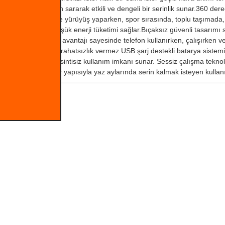
evresini tamamen sararak etkili ve dengeli bir serinlik sunar.360 derec
e dağıtılır. Bu sayede yürüyüş yaparken, spor sırasında, toplu taşımada,
 akışı üretirken düşük enerji tüketimi sağlar.Bıçaksız güvenli tasarımı 
ler serbest kullanım avantajı sayesinde telefon kullanırken, çalışırken v
reli kullanımlarda rahatsızlık vermez.USB şarj destekli batarya sistemi
yesinde gün boyu kesintisiz kullanım imkanı sunar. Sessiz çalışma teknol
ansı ve taşınabilir yapısıyla yaz aylarında serin kalmak isteyen kullanı