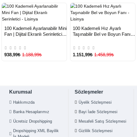
HIZLI
HIZLI
Yeni Ürün
Yeni Ürün
100 Kademeli Ayarlanabilir Mini
100 Kademeli Hız Ayarlı
TESLİMAT
TESLİMAT
Fan | Dijital Ekranlı Serinletici -
Taşınabilir Bel ve Boyun Fanı -
Lisinya
Lisinya
938,99₺
1.188,99₺
1.151,99₺
1.458,99₺
Kurumsal
Sözleşmeler
Hakkımızda
Üyelik Sözleşmesi
Banka Hesaplarımız
Bayi İade Sözleşmesi
Ücretsiz Dropshipping
Mesafeli Satış Sözleşmesi
Dropshipping XML Bayilik
Gizlilik Sözleşmesi
İş Modeli