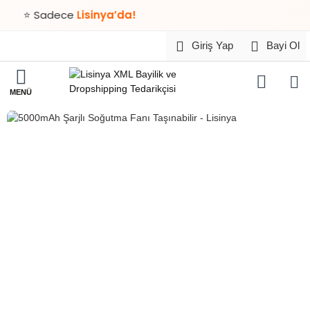
⭐ Sadece
Lisinya’da!
Giriş Yap
Bayi Ol