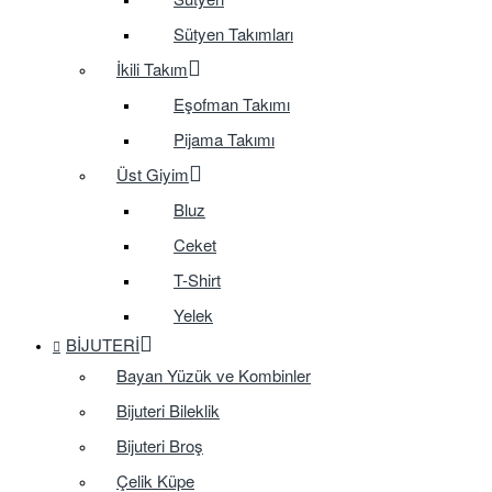
Sütyen Takımları
İkili Takım
Eşofman Takımı
Pijama Takımı
Üst Giyim
Bluz
Ceket
T-Shirt
Yelek
BIJUTERI
Bayan Yüzük ve Kombinler
Bijuteri Bileklik
Bijuteri Broş
Çelik Küpe