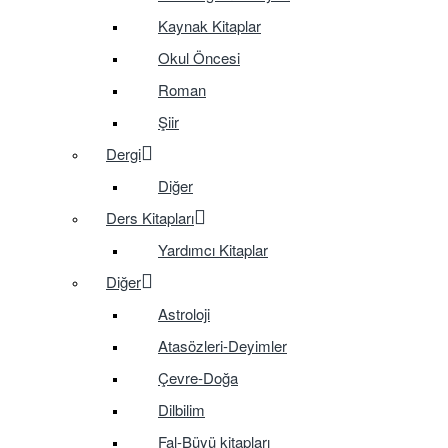
Kaynak Kitaplar
Okul Öncesi
Roman
Şiir
Dergi
Diğer
Ders Kitapları
Yardımcı Kitaplar
Diğer
Astroloji
Atasözleri-Deyimler
Çevre-Doğa
Dilbilim
Fal-Büyü kitapları