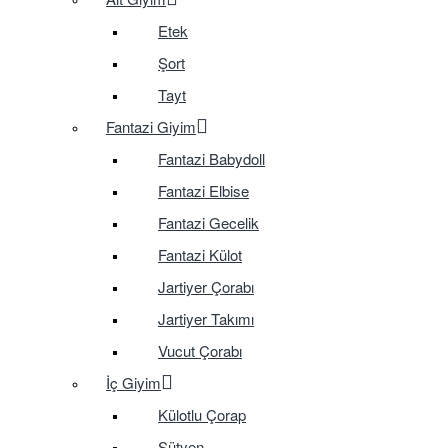
Etek
Şort
Tayt
Fantazi Giyim
Fantazi Babydoll
Fantazi Elbise
Fantazi Gecelik
Fantazi Külot
Jartiyer Çorabı
Jartiyer Takımı
Vucut Çorabı
İç Giyim
Külotlu Çorap
Sütyen