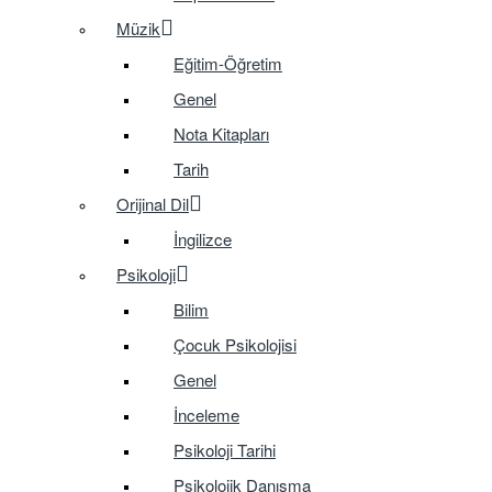
Müzik
Eğitim-Öğretim
Genel
Nota Kitapları
Tarih
Orijinal Dil
İngilizce
Psikoloji
Bilim
Çocuk Psikolojisi
Genel
İnceleme
Psikoloji Tarihi
Psikolojik Danışma