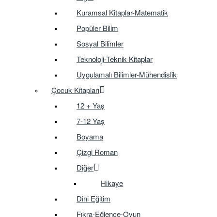
Kuramsal Kitaplar-Matematik
Popüler Bilim
Sosyal Bilimler
Teknoloji-Teknik Kitaplar
Uygulamalı Bilimler-Mühendislik
Çocuk Kitapları
12 + Yaş
7-12 Yaş
Boyama
Çizgi Roman
Diğer
Hikaye
Dini Eğitim
Fıkra-Eğlence-Oyun