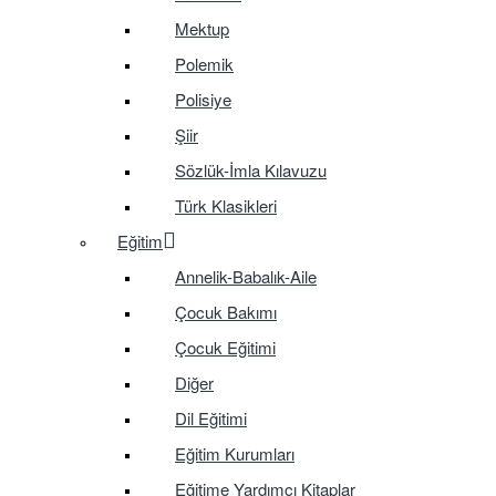
Mektup
Polemik
Polisiye
Şiir
Sözlük-İmla Kılavuzu
Türk Klasikleri
Eğitim
Annelik-Babalık-Aile
Çocuk Bakımı
Çocuk Eğitimi
Diğer
Dil Eğitimi
Eğitim Kurumları
Eğitime Yardımcı Kitaplar