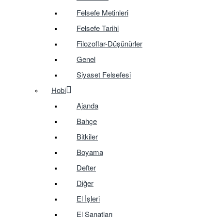
Felsefe Metinleri
Felsefe Tarihi
Filozoflar-Düşünürler
Genel
Siyaset Felsefesi
Hobi
Ajanda
Bahçe
Bitkiler
Boyama
Defter
Diğer
El İşleri
El Sanatları