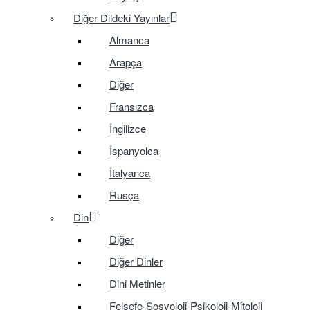
Diğer Dildeki Yayınlar
Almanca
Arapça
Diğer
Fransızca
İngilizce
İspanyolca
İtalyanca
Rusça
Din
Diğer
Diğer Dinler
Dini Metinler
Felsefe-Sosyoloji-Psikoloji-Mitoloji