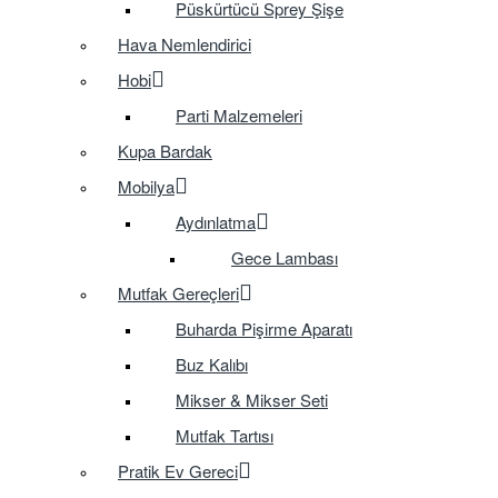
Püskürtücü Sprey Şişe
Hava Nemlendirici
Hobi
Parti Malzemeleri
Kupa Bardak
Mobilya
Aydınlatma
Gece Lambası
Mutfak Gereçleri
Buharda Pişirme Aparatı
Buz Kalıbı
Mikser & Mikser Seti
Mutfak Tartısı
Pratik Ev Gereci