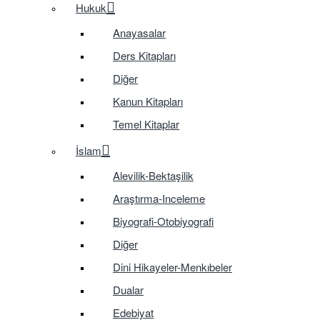
Hukuk
Anayasalar
Ders Kitapları
Diğer
Kanun Kitapları
Temel Kitaplar
İslam
Alevilik-Bektaşilik
Araştırma-Inceleme
Biyografi-Otobiyografi
Diğer
Dini Hikayeler-Menkıbeler
Dualar
Edebiyat