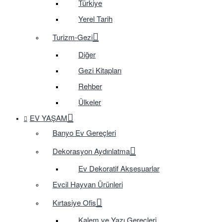
Türkiye
Yerel Tarih
Turizm-Gezi
Diğer
Gezi Kitapları
Rehber
Ülkeler
EV YAŞAM
Banyo Ev Gereçleri
Dekorasyon Aydınlatma
Ev Dekoratif Aksesuarlar
Evcil Hayvan Ürünleri
Kırtasiye Ofis
Kalem ve Yazı Gereçleri