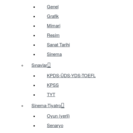
Genel
Grafik
Mimari
Resim
Sanat Tarihi
Sinema
Sınavlar
KPDS-ÜDS-YDS-TOEFL
KPSS
TYT
Sinema-Tiyatro
Oyun (yerli)
Senaryo