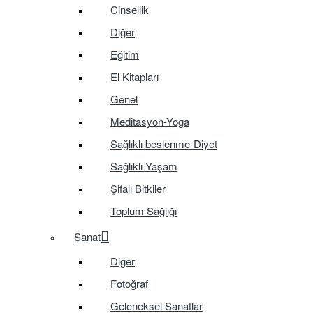
Cinsellik
Diğer
Eğitim
El Kitapları
Genel
Meditasyon-Yoga
Sağlıklı beslenme-Diyet
Sağlıklı Yaşam
Şifalı Bitkiler
Toplum Sağlığı
Sanat
Diğer
Fotoğraf
Geleneksel Sanatlar