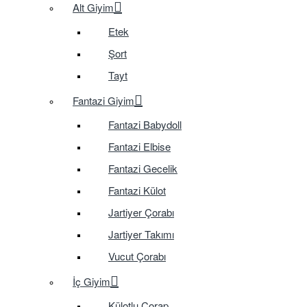
Alt Giyim
Etek
Şort
Tayt
Fantazi Giyim
Fantazi Babydoll
Fantazi Elbise
Fantazi Gecelik
Fantazi Külot
Jartiyer Çorabı
Jartiyer Takımı
Vucut Çorabı
İç Giyim
Külotlu Çorap