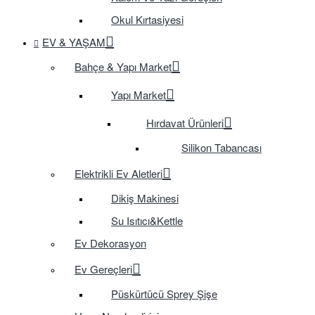
Okul Kırtasiyesi
EV & YAŞAM
Bahçe & Yapı Market
Yapı Market
Hırdavat Ürünleri
Silikon Tabancası
Elektrikli Ev Aletleri
Dikiş Makinesi
Su Isıtıcı&Kettle
Ev Dekorasyon
Ev Gereçleri
Püskürtücü Sprey Şişe