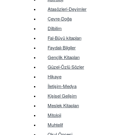
Atasözleri-Deyimler
Çevre-Doğa
Dilbilim
Fal-Büyü kitapları
Faydalı Bilgiler
Gençlik Kitapları
Güzel-Özlü Sözler
Hikaye
İletişim-Medya
Kişisel Gelişim
Meslek Kitapları
Mitoloji
Muhtelif
Okul Öncesi