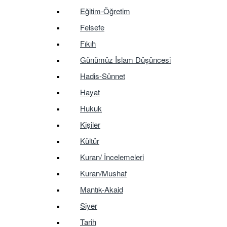
Eğitim-Öğretim
Felsefe
Fıkıh
Günümüz İslam Düşüncesi
Hadis-Sünnet
Hayat
Hukuk
Kişiler
Kültür
Kuran/ İncelemeleri
Kuran/Mushaf
Mantık-Akaid
Siyer
Tarih