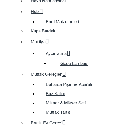
Hava Nemlendirici
Hobi
Parti Malzemeleri
Kupa Bardak
Mobilya
Aydınlatma
Gece Lambası
Mutfak Gereçleri
Buharda Pişirme Aparatı
Buz Kalıbı
Mikser & Mikser Seti
Mutfak Tartısı
Pratik Ev Gereci