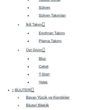
Sütyen
Sütyen Takımları
İkili Takım
Eşofman Takımı
Pijama Takımı
Üst Giyim
Bluz
Ceket
T-Shirt
Yelek
BIJUTERI
Bayan Yüzük ve Kombinler
Bijuteri Bileklik