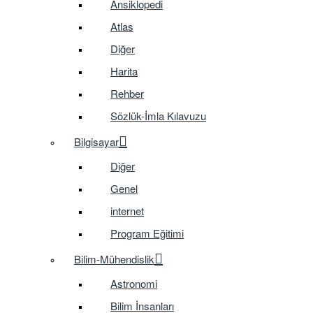
Ansiklopedi
Atlas
Diğer
Harita
Rehber
Sözlük-İmla Kılavuzu
Bilgisayar
Diğer
Genel
internet
Program Eğitimi
Bilim-Mühendislik
Astronomi
Bilim İnsanları