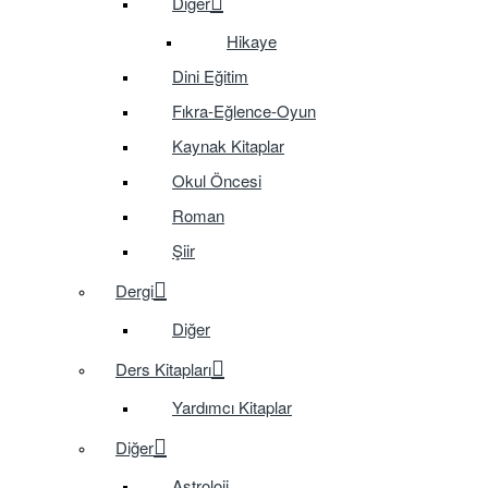
Diğer
Hikaye
Dini Eğitim
Fıkra-Eğlence-Oyun
Kaynak Kitaplar
Okul Öncesi
Roman
Şiir
Dergi
Diğer
Ders Kitapları
Yardımcı Kitaplar
Diğer
Astroloji