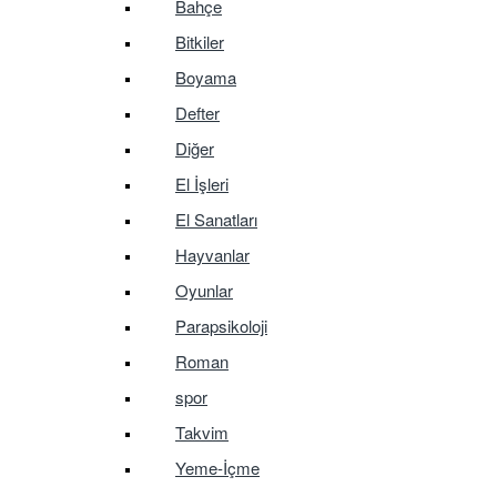
Bahçe
Bitkiler
Boyama
Defter
Diğer
El İşleri
El Sanatları
Hayvanlar
Oyunlar
Parapsikoloji
Roman
spor
Takvim
Yeme-İçme