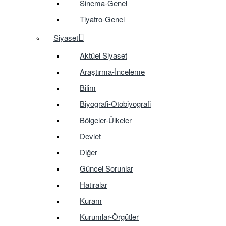
Sinema-Genel
Tiyatro-Genel
Siyaset
Aktüel Siyaset
Araştırma-İnceleme
Bilim
Biyografi-Otobiyografi
Bölgeler-Ülkeler
Devlet
Diğer
Güncel Sorunlar
Hatıralar
Kuram
Kurumlar-Örgütler