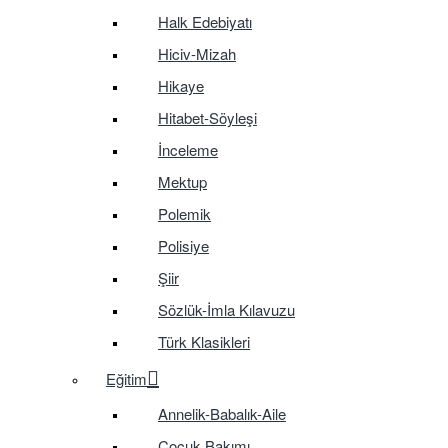
Halk Edebiyatı
Hiciv-Mizah
Hikaye
Hitabet-Söyleşi
İnceleme
Mektup
Polemik
Polisiye
Şiir
Sözlük-İmla Kılavuzu
Türk Klasikleri
Eğitim
Annelik-Babalık-Aile
Çocuk Bakımı