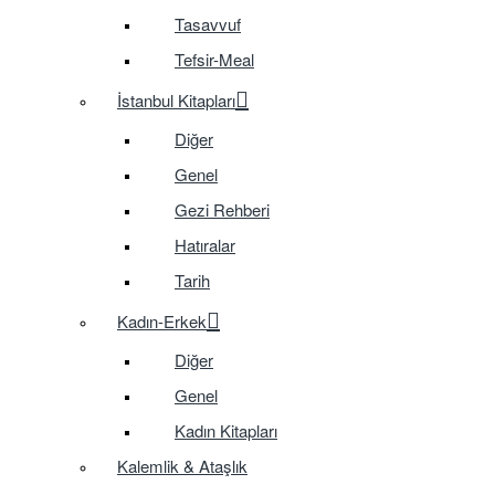
Tasavvuf
Tefsir-Meal
İstanbul Kitapları
Diğer
Genel
Gezi Rehberi
Hatıralar
Tarih
Kadın-Erkek
Diğer
Genel
Kadın Kitapları
Kalemlik & Ataşlık