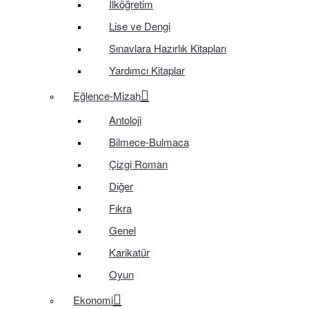
İlköğretim
Lise ve Dengi
Sınavlara Hazırlık Kitapları
Yardımcı Kitaplar
Eğlence-Mizah
Antoloji
Bilmece-Bulmaca
Çizgi Roman
Diğer
Fıkra
Genel
Karikatür
Oyun
Ekonomi