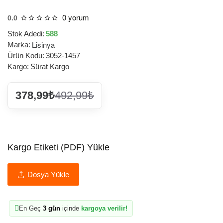
0 yorum
0.0
Stok Adedi:
588
Lisinya
Marka:
Ürün Kodu:
3052-1457
Kargo:
Sürat Kargo
378,99₺
492,99₺
Kargo Etiketi (PDF) Yükle
Dosya Yükle
En Geç
3 gün
içinde
kargoya verilir!