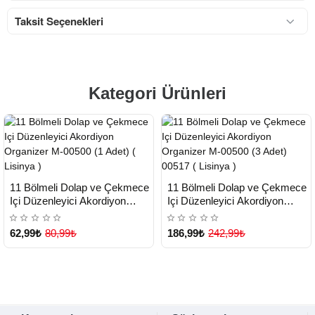
Taksit Seçenekleri
Kategori Ürünleri
HIZLI
HIZLI
Yeni Ürün
Yeni Ürün
11 Bölmeli Dolap ve Çekmece
11 Bölmeli Dolap ve Çekmece
TESLİMAT
TESLİMAT
Içi Düzenleyici Akordiyon
Içi Düzenleyici Akordiyon
Organizer M-00500 (1 Adet) (
Organizer M-00500 (3 Adet)
Çok Satılan Ürün
Çok Satılan Ürün
Lisinya )
00517 ( Lisinya )
62,99₺
80,99₺
186,99₺
242,99₺