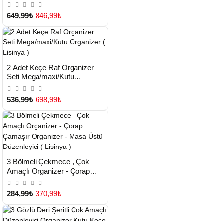
40x40x75 Cm 0256 ( Lisinya )
649,99₺
846,99₺
HIZLI
Yeni Ürün
2 Adet Keçe Raf Organizer
TESLİMAT
Seti Mega/maxi/Kutu
Organizer ( Lisinya )
536,99₺
698,99₺
HIZLI
Yeni Ürün
3 Bölmeli Çekmece , Çok
TESLİMAT
Amaçlı Organizer - Çorap
Çamaşır Organizer - Masa
Çok Satılan Ürün
Üstü Düzenleyici ( Lisinya )
284,99₺
370,99₺