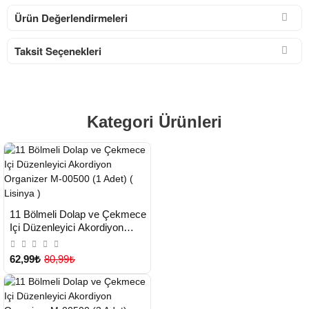
Ürün Değerlendirmeleri
Taksit Seçenekleri
Kategori Ürünleri
HIZLI
Yeni Ürün
11 Bölmeli Dolap ve Çekmece
TESLİMAT
Içi Düzenleyici Akordiyon
Organizer M-00500 (1 Adet) (
Çok Satılan Ürün
Lisinya )
62,99₺
80,99₺