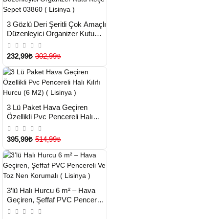
HIZLI
Yeni Ürün
3 Gözlü Deri Şeritli Çok Amaçlı
TESLİMAT
Düzenleyici Organizer Kutu
Çok Satılan Ürün
Keçe Sepet 03860 ( Lisinya )
232,99₺
302,99₺
HIZLI
Yeni Ürün
3 Lü Paket Hava Geçiren
TESLİMAT
Özellikli Pvc Pencereli Halı
Kılıfı Hurcu (6 M2) ( Lisinya )
395,99₺
514,99₺
HIZLI
Yeni Ürün
3’lü Halı Hurcu 6 m² – Hava
TESLİMAT
Geçiren, Şeffaf PVC Pencereli
Ve Toz Nen Korumalı ( Lisinya
)