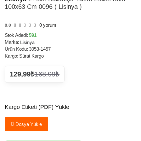
100x63 Cm 0096 ( Lisinya )
0 yorum
0.0
Stok Adedi:
591
Lisinya
Marka:
Ürün Kodu:
3053-1457
Kargo:
Sürat Kargo
129,99₺
168,99₺
Kargo Etiketi (PDF) Yükle
Dosya Yükle