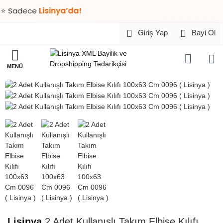
dece
Lisinya’da!
Giriş Yap
Bayi Ol
HIZLI
TESLİMAT
Lisinya
2 Adet Kullanışlı Takım Elbise Kılıfı