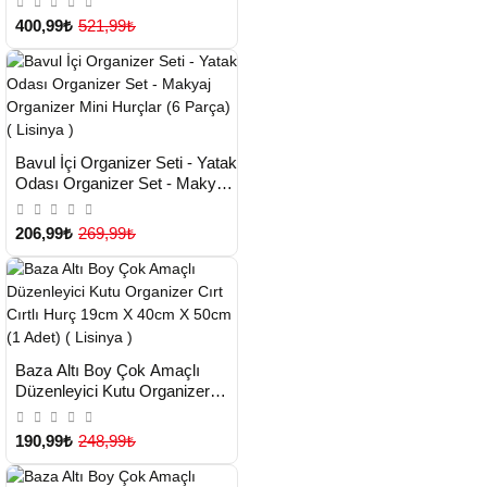
Çok Satılan Ürün
Lisinya )
400,99₺
521,99₺
HIZLI
Yeni Ürün
Bavul İçi Organizer Seti - Yatak
TESLİMAT
Odası Organizer Set - Makyaj
Organizer Mini Hurçlar (6
Çok Satılan Ürün
Parça) ( Lisinya )
206,99₺
269,99₺
HIZLI
Yeni Ürün
Baza Altı Boy Çok Amaçlı
TESLİMAT
Düzenleyici Kutu Organizer
Cırt Cırtlı Hurç 19cm X 40cm
X 50cm (1 Adet) ( Lisinya )
190,99₺
248,99₺