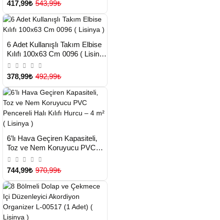
417,99₺
543,99₺
HIZLI
Yeni Ürün
6 Adet Kullanışlı Takım Elbise
TESLİMAT
Çok Satılan Ürün
Kılıfı 100x63 Cm 0096 ( Lisinya
)
378,99₺
492,99₺
HIZLI
Yeni Ürün
6’lı Hava Geçiren Kapasiteli,
TESLİMAT
Toz ve Nem Koruyucu PVC
Pencereli Halı Kılıfı Hurcu – 4
m² ( Lisinya )
744,99₺
970,99₺