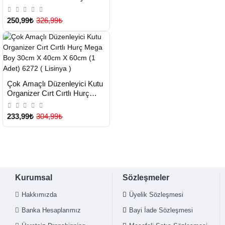
Çok Satılan Ürün
03938 ( Lisinya )
250,99₺
326,99₺
HIZLI
Yeni Ürün
Çok Amaçlı Düzenleyici Kutu
TESLİMAT
Organizer Cırt Cırtlı Hurç
Mega Boy 30cm X 40cm X
Çok Satılan Ürün
60cm (1 Adet) 6272 ( Lisinya )
233,99₺
304,99₺
Kurumsal
Sözleşmeler
Hakkımızda
Üyelik Sözleşmesi
Banka Hesaplarımız
Bayi İade Sözleşmesi