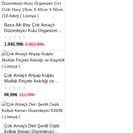
HIZLI
Yeni Ürün
Baza Altı Boy Çok Amaçlı
TESLİMAT
Düzenleyici Kutu Organizer
Cırt Cırtlı Hurç 19cm X 40cm
X 50cm (10 Adet) ( Lisinya )
1.845,99₺
2.403,99₺
HIZLI
Yeni Ürün
Çok Amaçlı Ahşap Kulplu
TESLİMAT
Mutfak Peçete Askılığı ve
Kaşıklık ( Lisinya )
86,99₺
112,99₺
HIZLI
Yeni Ürün
Çok Amaçlı Deri Şeritli Cepli
TESLİMAT
Koltuk Kenarı Düzenleyici