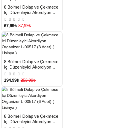
HIZLI
Yeni Ürün
8 Bölmeli Dolap ve Çekmece
TESLİMAT
Içi Düzenleyici Akordiyon
Organizer L-00517 (1 Adet) (
Çok Satılan Ürün
Lisinya )
67,99₺
87,99₺
HIZLI
Yeni Ürün
8 Bölmeli Dolap ve Çekmece
TESLİMAT
Içi Düzenleyici Akordiyon
Organizer L-00517 (3 Adet) (
Çok Satılan Ürün
Lisinya )
194,99₺
253,99₺
HIZLI
Yeni Ürün
8 Bölmeli Dolap ve Çekmece
TESLİMAT
Içi Düzenleyici Akordiyon
Organizer L-00517 (6 Adet) (