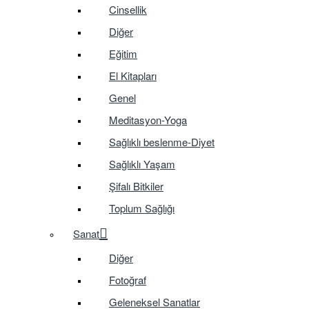
Cinsellik
Diğer
Eğitim
El Kitapları
Genel
Meditasyon-Yoga
Sağlıklı beslenme-Diyet
Sağlıklı Yaşam
Şifalı Bitkiler
Toplum Sağlığı
Sanat
Diğer
Fotoğraf
Geleneksel Sanatlar