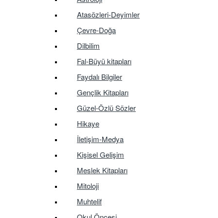
Atasözleri-Deyimler
Çevre-Doğa
Dilbilim
Fal-Büyü kitapları
Faydalı Bilgiler
Gençlik Kitapları
Güzel-Özlü Sözler
Hikaye
İletişim-Medya
Kişisel Gelişim
Meslek Kitapları
Mitoloji
Muhtelif
Okul Öncesi