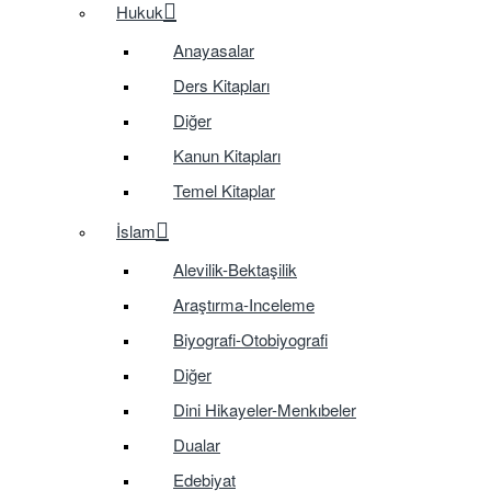
Hukuk
Anayasalar
Ders Kitapları
Diğer
Kanun Kitapları
Temel Kitaplar
İslam
Alevilik-Bektaşilik
Araştırma-Inceleme
Biyografi-Otobiyografi
Diğer
Dini Hikayeler-Menkıbeler
Dualar
Edebiyat