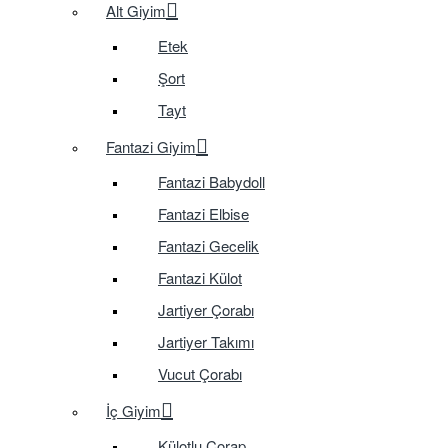
Alt Giyim
Etek
Şort
Tayt
Fantazi Giyim
Fantazi Babydoll
Fantazi Elbise
Fantazi Gecelik
Fantazi Külot
Jartiyer Çorabı
Jartiyer Takımı
Vucut Çorabı
İç Giyim
Külotlu Çorap