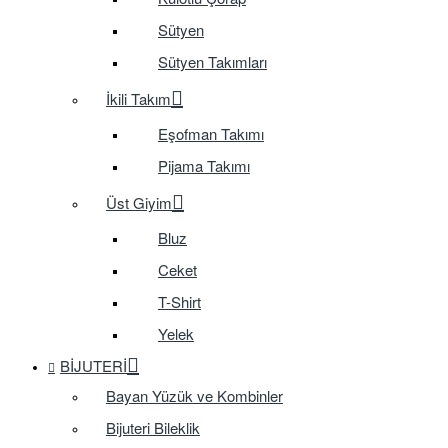
Sütyen
Sütyen Takımları
İkili Takım
Eşofman Takımı
Pijama Takımı
Üst Giyim
Bluz
Ceket
T-Shirt
Yelek
BIJUTERI
Bayan Yüzük ve Kombinler
Bijuteri Bileklik