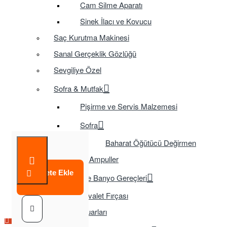
Cam Silme Aparatı
Sinek İlacı ve Kovucu
Saç Kurutma Makinesi
Sanal Gerçeklik Gözlüğü
Sevgiliye Özel
Sofra & Mutfak
Pişirme ve Servis Malzemesi
Sofra
Baharat Öğütücü Değirmen
Tasarruflu Ampuller
Sepete Ekle
Temizlik ve Banyo Gereçleri
Tuvalet Fırçası
TV Aksesuarları
Çok Satılan Ürün