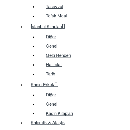
Tasavvuf
Tefsir-Meal
İstanbul Kitapları
Diğer
Genel
Gezi Rehberi
Hatıralar
Tarih
Kadın-Erkek
Diğer
Genel
Kadın Kitapları
Kalemlik & Ataşlık