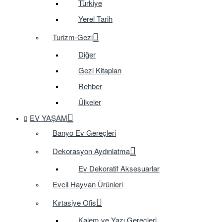
Türkiye
Yerel Tarih
Turizm-Gezi
Diğer
Gezi Kitapları
Rehber
Ülkeler
EV YAŞAM
Banyo Ev Gereçleri
Dekorasyon Aydınlatma
Ev Dekoratif Aksesuarlar
Evcil Hayvan Ürünleri
Kırtasiye Ofis
Kalem ve Yazı Gereçleri