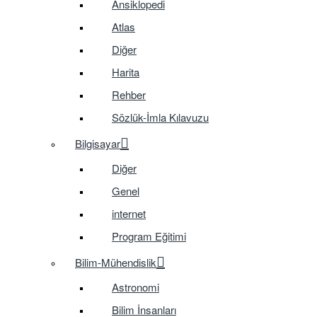
Ansiklopedi
Atlas
Diğer
Harita
Rehber
Sözlük-İmla Kılavuzu
Bilgisayar
Diğer
Genel
internet
Program Eğitimi
Bilim-Mühendislik
Astronomi
Bilim İnsanları