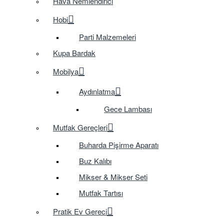
Hava Nemlendirici
Hobi
Parti Malzemeleri
Kupa Bardak
Mobilya
Aydınlatma
Gece Lambası
Mutfak Gereçleri
Buharda Pişirme Aparatı
Buz Kalıbı
Mikser & Mikser Seti
Mutfak Tartısı
Pratik Ev Gereci