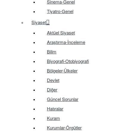
Sinema-Genel
Tiyatro-Genel
Siyaset
Aktüel Siyaset
Araştırma-İnceleme
Bilim
Biyografi-Otobiyografi
Bölgeler-Ülkeler
Devlet
Diğer
Güncel Sorunlar
Hatıralar
Kuram
Kurumlar-Örgütler