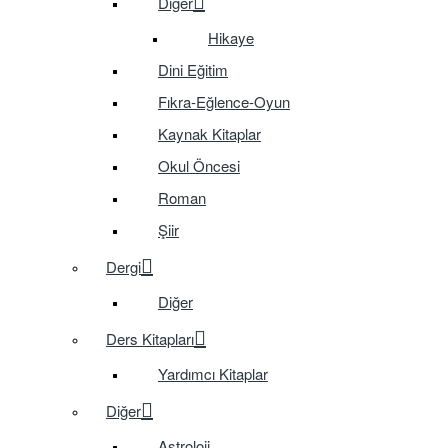
Diğer
Hikaye
Dini Eğitim
Fıkra-Eğlence-Oyun
Kaynak Kitaplar
Okul Öncesi
Roman
Şiir
Dergi
Diğer
Ders Kitapları
Yardımcı Kitaplar
Diğer
Astroloji