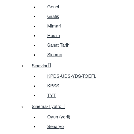
Genel
Grafik
Mimari
Resim
Sanat Tarihi
Sinema
Sınavlar
KPDS-ÜDS-YDS-TOEFL
KPSS
TYT
Sinema-Tiyatro
Oyun (yerli)
Senaryo