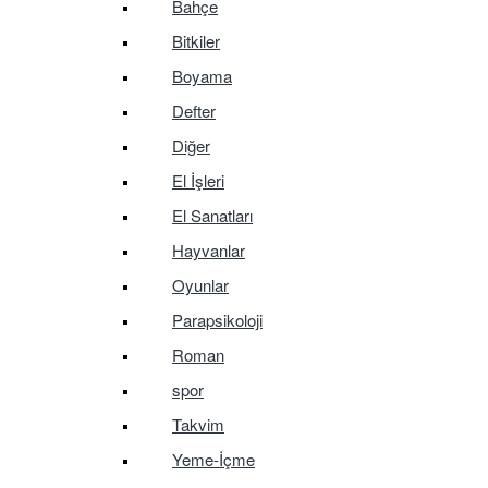
Bahçe
Bitkiler
Boyama
Defter
Diğer
El İşleri
El Sanatları
Hayvanlar
Oyunlar
Parapsikoloji
Roman
spor
Takvim
Yeme-İçme