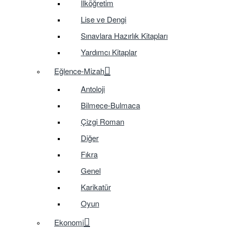
İlköğretim
Lise ve Dengi
Sınavlara Hazırlık Kitapları
Yardımcı Kitaplar
Eğlence-Mizah
Antoloji
Bilmece-Bulmaca
Çizgi Roman
Diğer
Fıkra
Genel
Karikatür
Oyun
Ekonomi