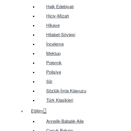
Halk Edebiyatı
Hiciv-Mizah
Hikaye
Hitabet-Söyleşi
İnceleme
Mektup
Polemik
Polisiye
Şiir
Sözlük-İmla Kılavuzu
Türk Klasikleri
Eğitim
Annelik-Babalık-Aile
Çocuk Bakımı