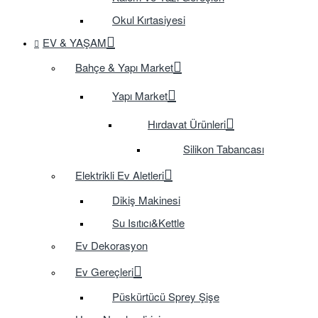
Okul Kırtasiyesi
EV & YAŞAM
Bahçe & Yapı Market
Yapı Market
Hırdavat Ürünleri
Silikon Tabancası
Elektrikli Ev Aletleri
Dikiş Makinesi
Su Isıtıcı&Kettle
Ev Dekorasyon
Ev Gereçleri
Püskürtücü Sprey Şişe