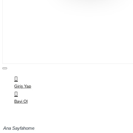
Bijuteri
Saç Aksesuarları
Kitap & Kırtasiye
Ev Yaşam
Oyuncak
Hırdavat
Tüm Ürünler
Giriş Yap
Bayi Ol
home