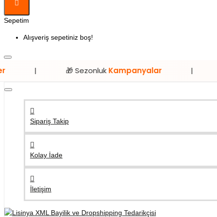
Sepetim
Alışveriş sepetiniz boş!
🎁 Sezonluk
Kampanyalar
|
⭐ Sadece
L
Sipariş Takip
Kolay İade
İletişim