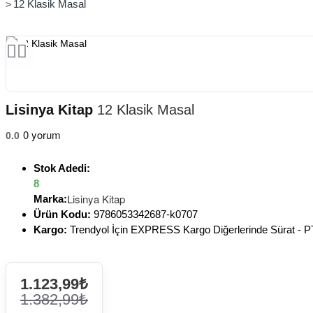
12 Klasik Masal
Lisinya Kitap
12 Klasik Masal
0 yorum
0.0
Stok Adedi:
8
Lisinya Kitap
Marka:
Ürün Kodu:
9786053342687-k0707
Kargo:
Trendyol İçin EXPRESS Kargo Diğerlerinde Sürat -
1.123,99₺
1.382,99₺