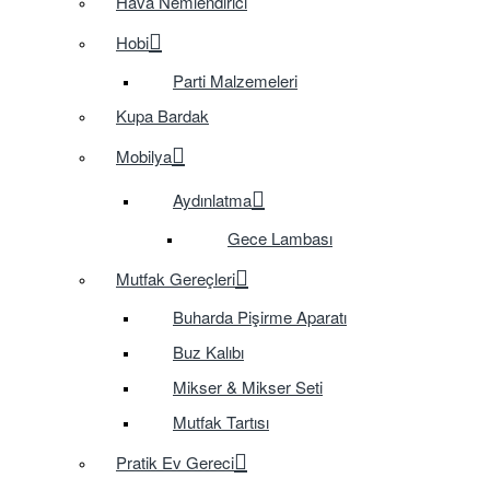
Hava Nemlendirici
Hobi
Parti Malzemeleri
Kupa Bardak
Mobilya
Aydınlatma
Gece Lambası
Mutfak Gereçleri
Buharda Pişirme Aparatı
Buz Kalıbı
Mikser & Mikser Seti
Mutfak Tartısı
Pratik Ev Gereci