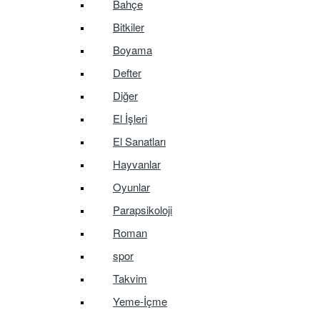
Bahçe
Bitkiler
Boyama
Defter
Diğer
El İşleri
El Sanatları
Hayvanlar
Oyunlar
Parapsikoloji
Roman
spor
Takvim
Yeme-İçme