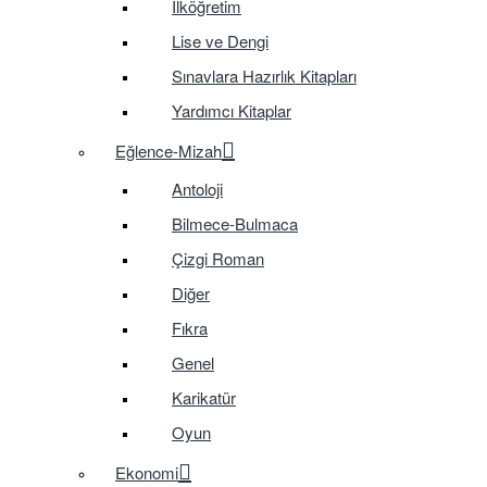
İlköğretim
Lise ve Dengi
Sınavlara Hazırlık Kitapları
Yardımcı Kitaplar
Eğlence-Mizah
Antoloji
Bilmece-Bulmaca
Çizgi Roman
Diğer
Fıkra
Genel
Karikatür
Oyun
Ekonomi