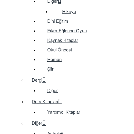
Diğer
Hikaye
Dini Eğitim
Fıkra-Eğlence-Oyun
Kaynak Kitaplar
Okul Öncesi
Roman
Şiir
Dergi
Diğer
Ders Kitapları
Yardımcı Kitaplar
Diğer
Astroloji