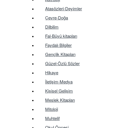
Atasözleri-Deyimler
Çevre-Doğa
Dilbilim
Fal-Büyü kitapları
Faydalı Bilgiler
Gençlik Kitapları
Güzel-Özlü Sözler
Hikaye
İletişim-Medya
Kişisel Gelişim
Meslek Kitapları
Mitoloji
Muhtelif
Okul Öncesi