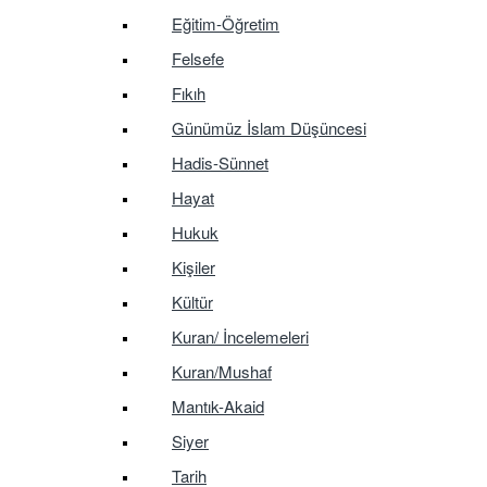
Eğitim-Öğretim
Felsefe
Fıkıh
Günümüz İslam Düşüncesi
Hadis-Sünnet
Hayat
Hukuk
Kişiler
Kültür
Kuran/ İncelemeleri
Kuran/Mushaf
Mantık-Akaid
Siyer
Tarih