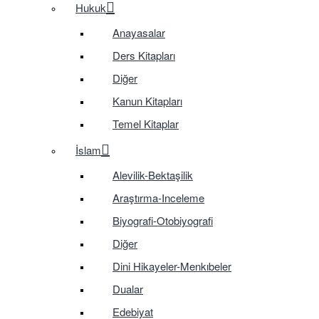
Hukuk
Anayasalar
Ders Kitapları
Diğer
Kanun Kitapları
Temel Kitaplar
İslam
Alevilik-Bektaşilik
Araştırma-Inceleme
Biyografi-Otobiyografi
Diğer
Dini Hikayeler-Menkıbeler
Dualar
Edebiyat