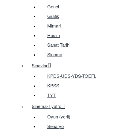
Genel
Grafik
Mimari
Resim
Sanat Tarihi
Sinema
Sınavlar
KPDS-ÜDS-YDS-TOEFL
KPSS
TYT
Sinema-Tiyatro
Oyun (yerli)
Senaryo