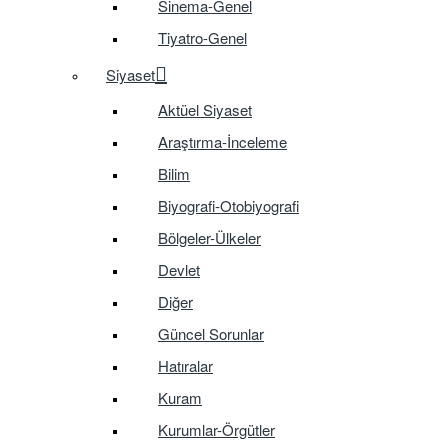
Sinema-Genel
Tiyatro-Genel
Siyaset
Aktüel Siyaset
Araştırma-İnceleme
Bilim
Biyografi-Otobiyografi
Bölgeler-Ülkeler
Devlet
Diğer
Güncel Sorunlar
Hatıralar
Kuram
Kurumlar-Örgütler