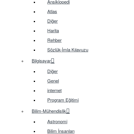
Ansiklopedi
Atlas
Diğer
Harita
Rehber
Sözlük-İmla Kılavuzu
Bilgisayar
Diğer
Genel
internet
Program Eğitimi
Bilim-Mühendislik
Astronomi
Bilim İnsanları