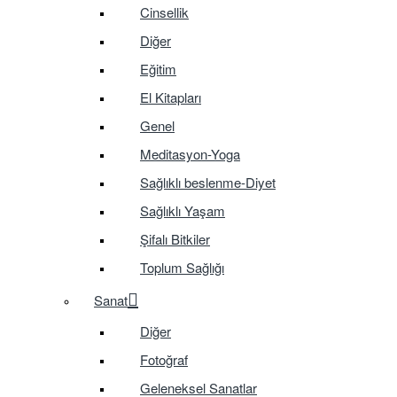
Cinsellik
Diğer
Eğitim
El Kitapları
Genel
Meditasyon-Yoga
Sağlıklı beslenme-Diyet
Sağlıklı Yaşam
Şifalı Bitkiler
Toplum Sağlığı
Sanat
Diğer
Fotoğraf
Geleneksel Sanatlar