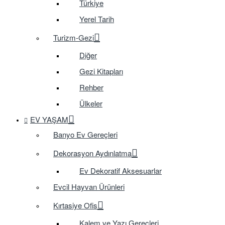
Türkiye
Yerel Tarih
Turizm-Gezi
Diğer
Gezi Kitapları
Rehber
Ülkeler
EV YAŞAM
Banyo Ev Gereçleri
Dekorasyon Aydınlatma
Ev Dekoratif Aksesuarlar
Evcil Hayvan Ürünleri
Kırtasiye Ofis
Kalem ve Yazı Gereçleri