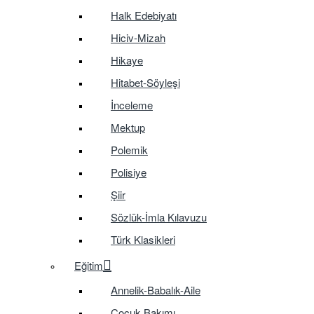
Halk Edebiyatı
Hiciv-Mizah
Hikaye
Hitabet-Söyleşi
İnceleme
Mektup
Polemik
Polisiye
Şiir
Sözlük-İmla Kılavuzu
Türk Klasikleri
Eğitim
Annelik-Babalık-Aile
Çocuk Bakımı