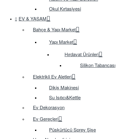
Okul Kırtasiyesi
EV & YAŞAM
Bahçe & Yapı Market
Yapı Market
Hırdavat Ürünleri
Silikon Tabancası
Elektrikli Ev Aletleri
Dikiş Makinesi
Su Isıtıcı&Kettle
Ev Dekorasyon
Ev Gereçleri
Püskürtücü Sprey Şişe