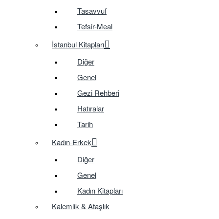
Tasavvuf
Tefsir-Meal
İstanbul Kitapları
Diğer
Genel
Gezi Rehberi
Hatıralar
Tarih
Kadın-Erkek
Diğer
Genel
Kadın Kitapları
Kalemlik & Ataşlık