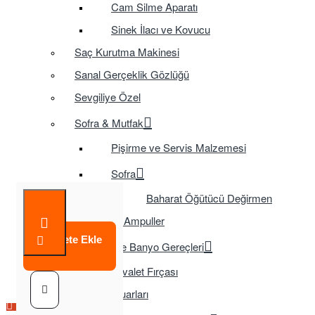
Cam Silme Aparatı
Sinek İlacı ve Kovucu
Saç Kurutma Makinesi
Sanal Gerçeklik Gözlüğü
Sevgiliye Özel
Sofra & Mutfak
Pişirme ve Servis Malzemesi
Sofra
Baharat Öğütücü Değirmen
Tasarruflu Ampuller
Sepete Ekle
Temizlik ve Banyo Gereçleri
Tuvalet Fırçası
TV Aksesuarları
Çok Satılan Ürün