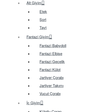
Alt Giyim
Etek
Şort
Tayt
Fantazi Giyim
Fantazi Babydoll
Fantazi Elbise
Fantazi Gecelik
Fantazi Külot
Jartiyer Çorabı
Jartiyer Takımı
Vucut Çorabı
İç Giyim
Külotlu Çorap