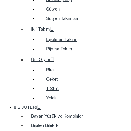
Sütyen
Sütyen Takımları
İkili Takım
Eşofman Takımı
Pijama Takımı
Üst Giyim
Bluz
Ceket
T-Shirt
Yelek
BIJUTERI
Bayan Yüzük ve Kombinler
Bijuteri Bileklik