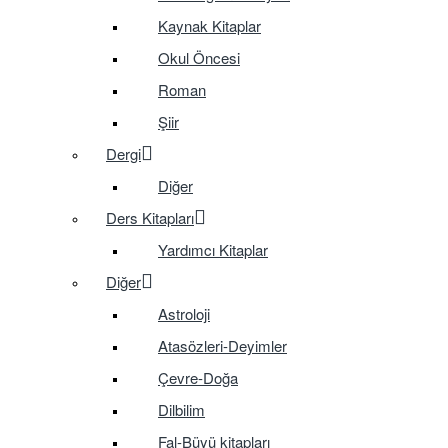
Kaynak Kitaplar
Okul Öncesi
Roman
Şiir
Dergi
Diğer
Ders Kitapları
Yardımcı Kitaplar
Diğer
Astroloji
Atasözleri-Deyimler
Çevre-Doğa
Dilbilim
Fal-Büyü kitapları