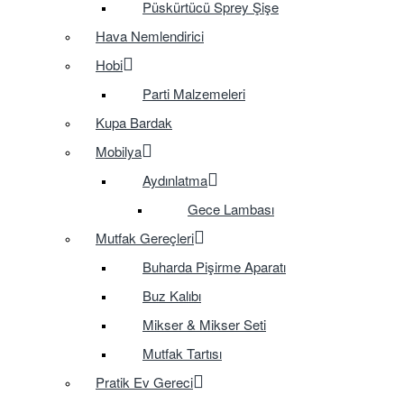
Püskürtücü Sprey Şişe
Hava Nemlendirici
Hobi
Parti Malzemeleri
Kupa Bardak
Mobilya
Aydınlatma
Gece Lambası
Mutfak Gereçleri
Buharda Pişirme Aparatı
Buz Kalıbı
Mikser & Mikser Seti
Mutfak Tartısı
Pratik Ev Gereci