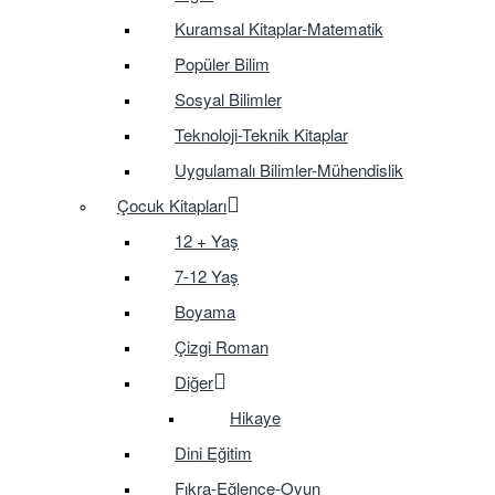
Kuramsal Kitaplar-Matematik
Popüler Bilim
Sosyal Bilimler
Teknoloji-Teknik Kitaplar
Uygulamalı Bilimler-Mühendislik
Çocuk Kitapları
12 + Yaş
7-12 Yaş
Boyama
Çizgi Roman
Diğer
Hikaye
Dini Eğitim
Fıkra-Eğlence-Oyun