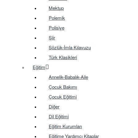
Mektup
Polemik
Polisiye
Şiir
Sözlük-İmla Kılavuzu
Türk Klasikleri
Eğitim
Annelik-Babalık-Aile
Çocuk Bakımı
Çocuk Eğitimi
Diğer
Dil Eğitimi
Eğitim Kurumları
Eğitime Yardımcı Kitaplar