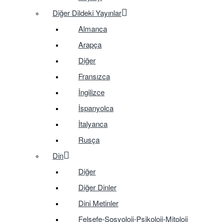
Diğer Dildeki Yayınlar
Almanca
Arapça
Diğer
Fransızca
İngilizce
İspanyolca
İtalyanca
Rusça
Din
Diğer
Diğer Dinler
Dini Metinler
Felsefe-Sosyoloji-Psikoloji-Mitoloji