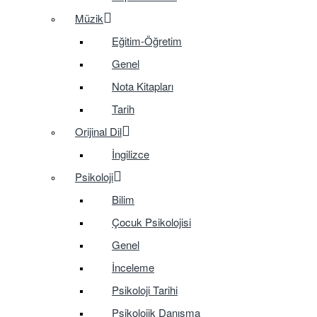
Müzik
Eğitim-Öğretim
Genel
Nota Kitapları
Tarih
Orijinal Dil
İngilizce
Psikoloji
Bilim
Çocuk Psikolojisi
Genel
İnceleme
Psikoloji Tarihi
Psikolojik Danışma