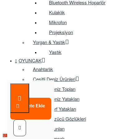
Bluetooth Wireless Hoparlör
Kulaklık
Mikrofon
Projeksiyon
Yorgan & Yastık
Yastık
OYUNCAK
Anahtarlık
Çeşitli Deniz Ürünleri
Deniz Topları
Deniz Yatakları
Sepete Ekle
Sörf Yatakları
Yüzücü Gözlükleri
Çocuk Oyunları
Çok Satılan Ürün
Eğitici Oyuncak