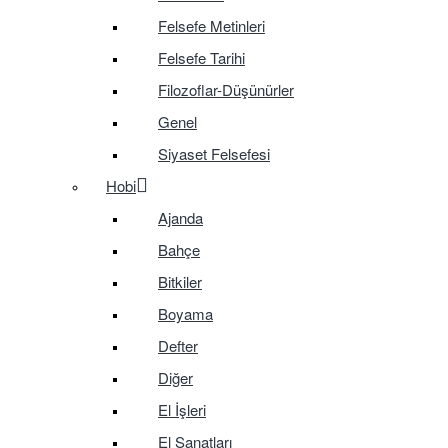
Felsefe Metinleri
Felsefe Tarihi
Filozoflar-Düşünürler
Genel
Siyaset Felsefesi
Hobi
Ajanda
Bahçe
Bitkiler
Boyama
Defter
Diğer
El İşleri
El Sanatları