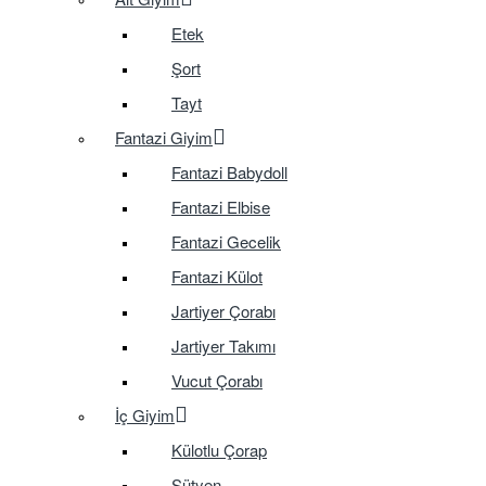
Etek
Şort
Tayt
Fantazi Giyim
Fantazi Babydoll
Fantazi Elbise
Fantazi Gecelik
Fantazi Külot
Jartiyer Çorabı
Jartiyer Takımı
Vucut Çorabı
İç Giyim
Külotlu Çorap
Sütyen