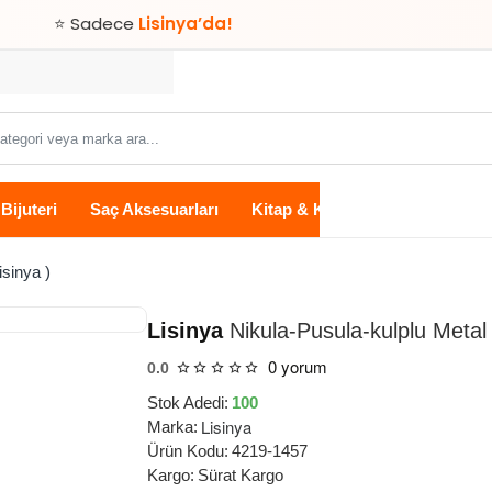
⭐ Sadece
Lisinya’da!
Bijuteri
Saç Aksesuarları
Kitap & Kırtasiye
Ev Yaşam
isinya )
Lisinya
Nikula-Pusula-kulplu Metal 
0 yorum
0.0
Stok Adedi:
100
Lisinya
Marka:
Ürün Kodu:
4219-1457
Kargo:
Sürat Kargo