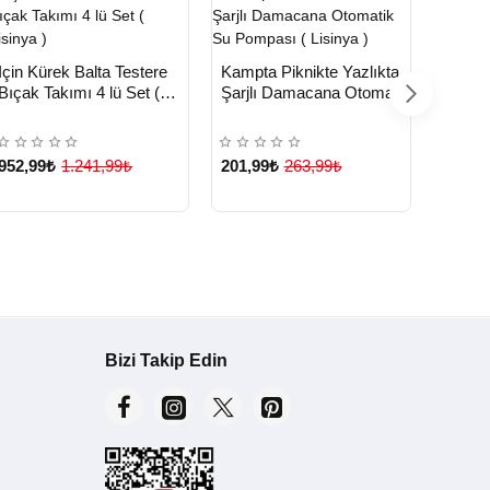
HIZLI
HIZLI
Yeni Ürün
Yeni Ürün
çin Kürek Balta Testere
Kampta Piknikte Yazlıkta
TESLİMAT
TESLİMAT
HIZ
Bıçak Takımı 4 lü Set (
Şarjlı Damacana Otomatik
Katlan
TE
Çok Satılan Ürün
Lisinya )
Su Pompası ( Lisinya )
Lambas
Güçlü
( Lisin
952,99₺
1.241,99₺
201,99₺
263,99₺
2.030
Bizi Takip Edin