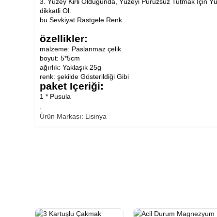
3. Yüzey Kirli Olduğunda, Yüzeyi Pürüzsüz Tutmak Için Yü
dikkatli Ol:
bu Sevkiyat Rastgele Renk
özellikler:
malzeme: Paslanmaz çelik
boyut: 5*5cm
ağırlık: Yaklaşık 25g
renk: şekilde Gösterildiği Gibi
paket Içeriği:
1 * Pusula
.
Ürün Markası: Lisinya