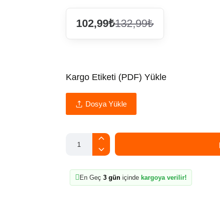
102,99₺
132,99₺
Kargo Etiketi (PDF) Yükle
Dosya Yükle
En Geç
3 gün
içinde
kargoya verilir!