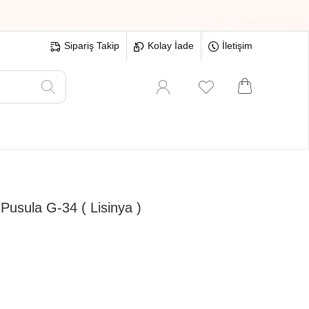
Sipariş Takip
Kolay İade
İletişim
Oyuncak
Hırdavat
Tüm Ürünler
Pusula G-34 ( Lisinya )