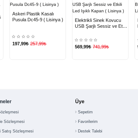
HIZLI
Yeni Ürün
Askeri Plastik Kasalı
TESLİMAT
Çok Satılan Ürün
HIZLI
Yeni Ürün
Pusula Dc45-9 ( Lisinya )
Elektrikli Sinek Kovucu
I
TESLİMAT
USB Şarjlı Sessiz ve Etkili
n
Led Işıklı Kapan ( Lisinya )
197,99₺
257,99₺
569,99₺
741,99₺
)
meler
Üye
Sözleşmesi
Sepetim
de Sözleşmesi
Favorilerim
i Satış Sözleşmesi
Destek Talebi