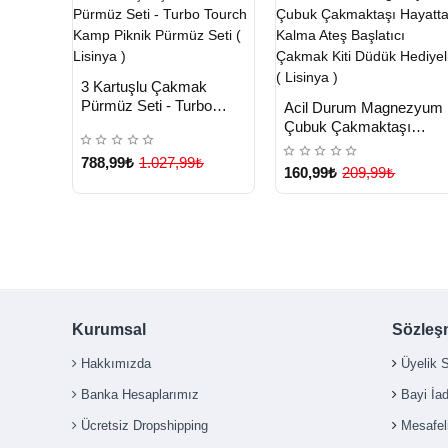
HIZLI
Yeni Ürün
3 Kartuşlu Çakmak
TESLİMAT
HIZLI
Yeni Ürü
Pürmüz Seti - Turbo
Acil Durum Magnezyum
TESLİMAT
Tourch Kamp Piknik
Çubuk Çakmaktaşı
Çok Satılan Ürün
Pürmüz Seti ( Lisinya )
Hayatta Kalma Ateş
788,99₺
1.027,99₺
Başlatıcı Çakmak Kiti
160,99₺
209,99₺
Düdük Hediyeli ( Lisinya 
Çok Satılan Ürün
Kurumsal
Sözleş
Hakkımızda
Üyelik 
Banka Hesaplarımız
Bayi İa
Ücretsiz Dropshipping
Mesafel