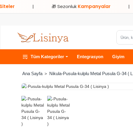
|
🎁 Sezonluk
Kampanyalar
|
Ürün,
kategori
veya
Tüm Kategoriler
Entegrasyon
Giyim
marka
ara...
Nikula-Pusula-kulplu Metal Pusula G-34 ( L
home
HIZLI
TESLİMAT