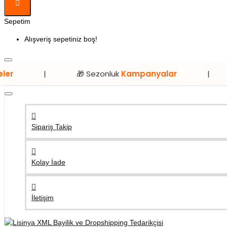
Sepetim
Alışveriş sepetiniz boş!
🎁 Sezonluk
Kampanyalar
|
⭐ Sadec
Sipariş Takip
Kolay İade
İletişim