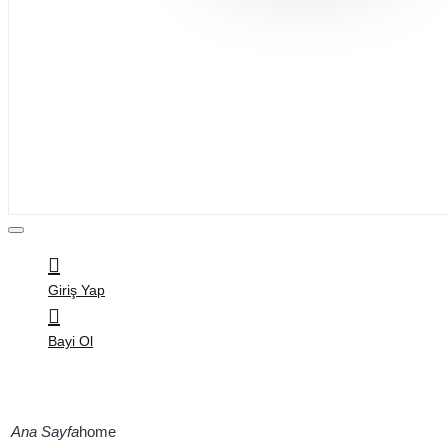
Bijuteri
Saç Aksesuarları
Kitap & Kırtasiye
Ev Yaşam
Oyuncak
Hırdavat
Tüm Ürünler
Giriş Yap
Bayi Ol
home