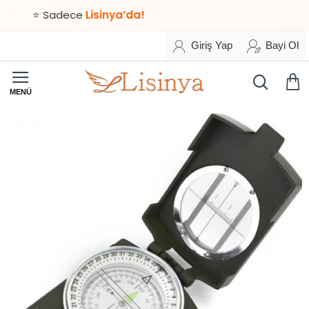
⭐ Sadece
Lisinya’da!
Giriş Yap
Bayi Ol