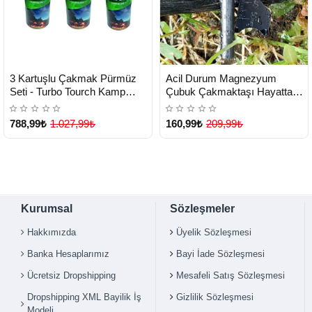
HIZLI
HIZLI
Yeni Ürün
Yeni Ürün
3 Kartuşlu Çakmak Pürmüz
Acil Durum Magnezyum
TESLİMAT
TESLİMAT
Seti - Turbo Tourch Kamp
Çubuk Çakmaktaşı Hayatta
Piknik Pürmüz Seti ( Lisinya )
Kalma Ateş Başlatıcı Çakmak
Kiti Düdük Hediyeli ( Lisinya )
788,99₺
1.027,99₺
160,99₺
209,99₺
Kurumsal
Sözleşmeler
Hakkımızda
Üyelik Sözleşmesi
Banka Hesaplarımız
Bayi İade Sözleşmesi
Ücretsiz Dropshipping
Mesafeli Satış Sözleşmesi
Çok Satılan Ürün
Çok Satılan Ürün
Dropshipping XML Bayilik İş
Gizlilik Sözleşmesi
Modeli