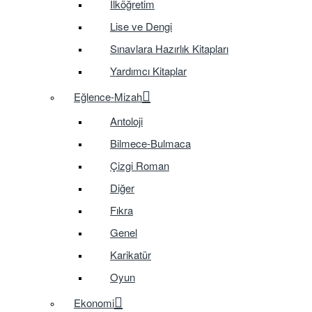
İlköğretim
Lise ve Dengi
Sınavlara Hazırlık Kitapları
Yardımcı Kitaplar
Eğlence-Mizah
Antoloji
Bilmece-Bulmaca
Çizgi Roman
Diğer
Fıkra
Genel
Karikatür
Oyun
Ekonomi