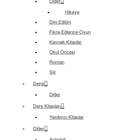
Diğer
Hikaye
Dini Eğitim
Fıkra-Eğlence-Oyun
Kaynak Kitaplar
Okul Öncesi
Roman
Şiir
Dergi
Diğer
Ders Kitapları
Yardımcı Kitaplar
Diğer
Astroloji