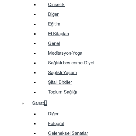
Cinsellik
Diğer
Eğitim
El Kitapları
Genel
Meditasyon-Yoga
Sağlıklı beslenme-Diyet
Sağlıklı Yaşam
Şifalı Bitkiler
Toplum Sağlığı
Sanat
Diğer
Fotoğraf
Geleneksel Sanatlar