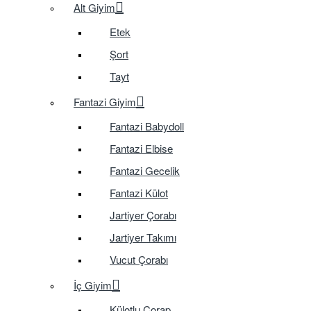
Alt Giyim
Etek
Şort
Tayt
Fantazi Giyim
Fantazi Babydoll
Fantazi Elbise
Fantazi Gecelik
Fantazi Külot
Jartiyer Çorabı
Jartiyer Takımı
Vucut Çorabı
İç Giyim
Külotlu Çorap