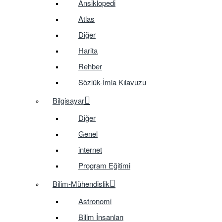
Ansiklopedi
Atlas
Diğer
Harita
Rehber
Sözlük-İmla Kılavuzu
Bilgisayar
Diğer
Genel
internet
Program Eğitimi
Bilim-Mühendislik
Astronomi
Bilim İnsanları