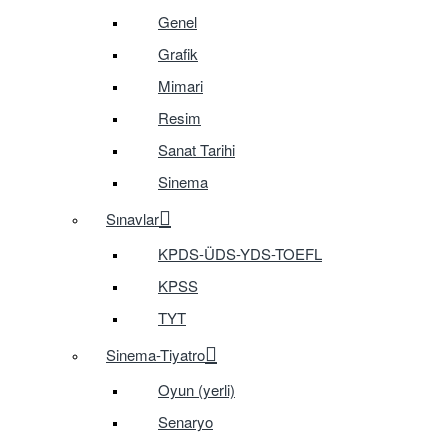
Genel
Grafik
Mimari
Resim
Sanat Tarihi
Sinema
Sınavlar
KPDS-ÜDS-YDS-TOEFL
KPSS
TYT
Sinema-Tiyatro
Oyun (yerli)
Senaryo