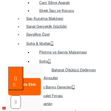
Cam Silme Aparatı
Sinek İlacı ve Kovucu
Saç Kurutma Makinesi
Sanal Gerçeklik Gözlüğü
Sevgiliye Özel
Sofra & Mutfak
Pişirme ve Servis Malzemesi
Sofra
Baharat Öğütücü Değirmen
Tasarruflu Ampuller
Sepete Ekle
Temizlik ve Banyo Gereçleri
Tuvalet Fırçası
TV Aksesuarları
Çok Satılan Ürün
Çok Satılan Ürün
Çok Satılan Ürün
Çok Satılan Ürün
Çok Satılan Ürün
Çok Satılan Ürün
Çok Satılan Ürün
Çok Satılan Ürün