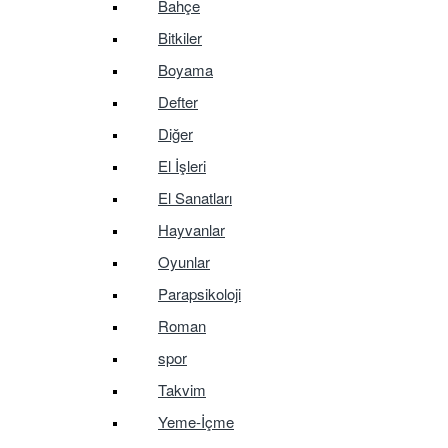
Bahçe
Bitkiler
Boyama
Defter
Diğer
El İşleri
El Sanatları
Hayvanlar
Oyunlar
Parapsikoloji
Roman
spor
Takvim
Yeme-İçme