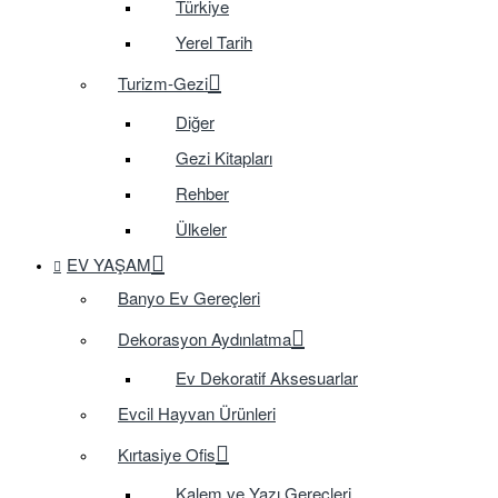
Türkiye
Yerel Tarih
Turizm-Gezi
Diğer
Gezi Kitapları
Rehber
Ülkeler
EV YAŞAM
Banyo Ev Gereçleri
Dekorasyon Aydınlatma
Ev Dekoratif Aksesuarlar
Evcil Hayvan Ürünleri
Kırtasiye Ofis
Kalem ve Yazı Gereçleri