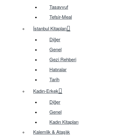
Tasavvuf
Tefsir-Meal
İstanbul Kitapları
Diğer
Genel
Gezi Rehberi
Hatıralar
Tarih
Kadın-Erkek
Diğer
Genel
Kadın Kitapları
Kalemlik & Ataşlık