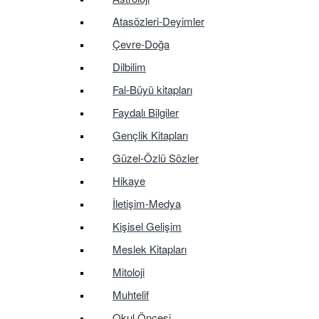
Atasözleri-Deyimler
Çevre-Doğa
Dilbilim
Fal-Büyü kitapları
Faydalı Bilgiler
Gençlik Kitapları
Güzel-Özlü Sözler
Hikaye
İletişim-Medya
Kişisel Gelişim
Meslek Kitapları
Mitoloji
Muhtelif
Okul Öncesi