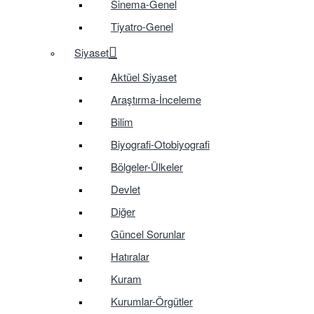
Sinema-Genel
Tiyatro-Genel
Siyaset
Aktüel Siyaset
Araştırma-İnceleme
Bilim
Biyografi-Otobiyografi
Bölgeler-Ülkeler
Devlet
Diğer
Güncel Sorunlar
Hatıralar
Kuram
Kurumlar-Örgütler