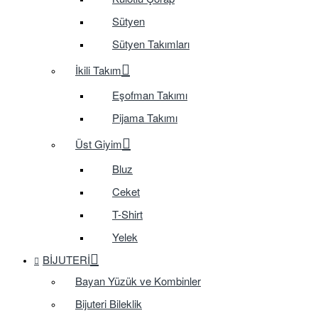
Sütyen
Sütyen Takımları
İkili Takım
Eşofman Takımı
Pijama Takımı
Üst Giyim
Bluz
Ceket
T-Shirt
Yelek
BIJUTERI
Bayan Yüzük ve Kombinler
Bijuteri Bileklik