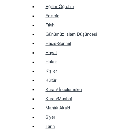
Eğitim-Öğretim
Felsefe
Fıkıh
Günümüz İslam Düşüncesi
Hadis-Sünnet
Hayat
Hukuk
Kişiler
Kültür
Kuran/ İncelemeleri
Kuran/Mushaf
Mantık-Akaid
Siyer
Tarih