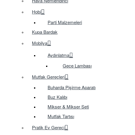
Hava Nemlendirici
Hobi
Parti Malzemeleri
Kupa Bardak
Mobilya
Aydınlatma
Gece Lambası
Mutfak Gereçleri
Buharda Pişirme Aparatı
Buz Kalıbı
Mikser & Mikser Seti
Mutfak Tartısı
Pratik Ev Gereci