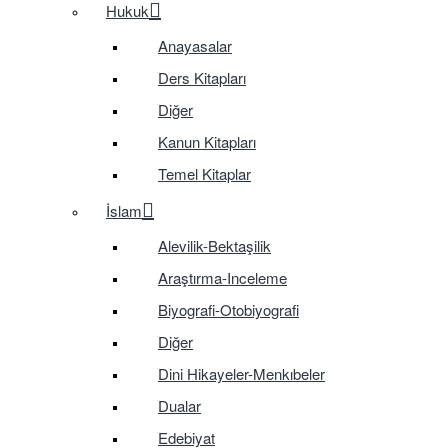
Hukuk
Anayasalar
Ders Kitapları
Diğer
Kanun Kitapları
Temel Kitaplar
İslam
Alevilik-Bektaşilik
Araştırma-Inceleme
Biyografi-Otobiyografi
Diğer
Dini Hikayeler-Menkıbeler
Dualar
Edebiyat