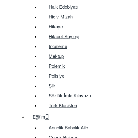
Halk Edebiyatı
Hiciv-Mizah
Hikaye
Hitabet-Söyleşi
İnceleme
Mektup
Polemik
Polisiye
Şiir
Sözlük-İmla Kılavuzu
Türk Klasikleri
Eğitim
Annelik-Babalık-Aile
Çocuk Bakımı