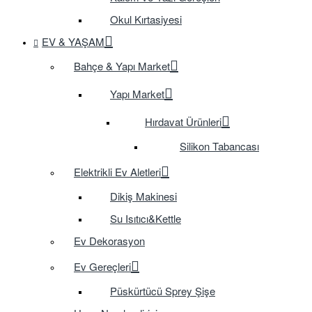
Okul Kırtasiyesi
EV & YAŞAM
Bahçe & Yapı Market
Yapı Market
Hırdavat Ürünleri
Silikon Tabancası
Elektrikli Ev Aletleri
Dikiş Makinesi
Su Isıtıcı&Kettle
Ev Dekorasyon
Ev Gereçleri
Püskürtücü Sprey Şişe