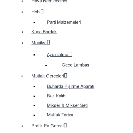
Hava Nemlendirici
Hobi
Parti Malzemeleri
Kupa Bardak
Mobilya
Aydınlatma
Gece Lambası
Mutfak Gereçleri
Buharda Pişirme Aparatı
Buz Kalıbı
Mikser & Mikser Seti
Mutfak Tartısı
Pratik Ev Gereci