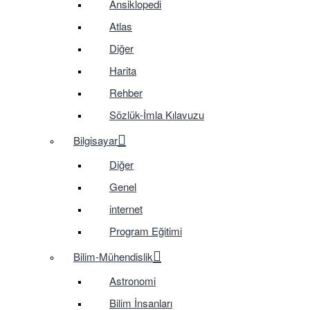
Ansiklopedi
Atlas
Diğer
Harita
Rehber
Sözlük-İmla Kılavuzu
Bilgisayar
Diğer
Genel
internet
Program Eğitimi
Bilim-Mühendislik
Astronomi
Bilim İnsanları