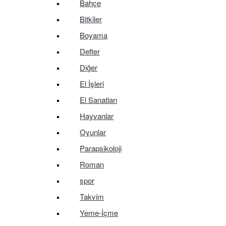
Bahçe
Bitkiler
Boyama
Defter
Diğer
El İşleri
El Sanatları
Hayvanlar
Oyunlar
Parapsikoloji
Roman
spor
Takvim
Yeme-İçme