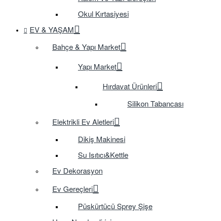
Okul Kırtasiyesi
EV & YAŞAM
Bahçe & Yapı Market
Yapı Market
Hırdavat Ürünleri
Silikon Tabancası
Elektrikli Ev Aletleri
Dikiş Makinesi
Su Isıtıcı&Kettle
Ev Dekorasyon
Ev Gereçleri
Püskürtücü Sprey Şişe