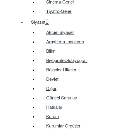
Sinema-Genel
Tiyatro-Genel
Siyaset
Aktüel Siyaset
Araştırma-İnceleme
Bilim
Biyografi-Otobiyografi
Bölgeler-Ülkeler
Devlet
Diğer
Güncel Sorunlar
Hatıralar
Kuram
Kurumlar-Örgütler