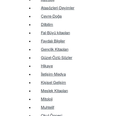
Atasözleri-Deyimler
Çevre-Doğa
Dilbilim
Fal-Büyü kitapları
Faydalı Bilgiler
Gençlik Kitapları
Güzel-Özlü Sözler
Hikaye
İletişim-Medya
Kişisel Gelişim
Meslek Kitapları
Mitoloji
Muhtelif
Okul Öncesi