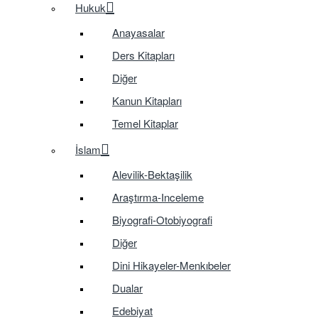
Hukuk
Anayasalar
Ders Kitapları
Diğer
Kanun Kitapları
Temel Kitaplar
İslam
Alevilik-Bektaşilik
Araştırma-Inceleme
Biyografi-Otobiyografi
Diğer
Dini Hikayeler-Menkıbeler
Dualar
Edebiyat