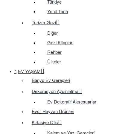
Türkiye
Yerel Tarih
Turizm-Gezi
Diğer
Gezi Kitapları
Rehber
Ülkeler
EV YAŞAM
Banyo Ev Gereçleri
Dekorasyon Aydınlatma
Ev Dekoratif Aksesuarlar
Evcil Hayvan Ürünleri
Kırtasiye Ofis
Kalem ve Yazı Gereçleri