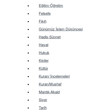
Eğitim-Öğretim
Felsefe
Fıkıh
Günümüz İslam Düşüncesi
Hadis-Sünnet
Hayat
Hukuk
Kişiler
Kültür
Kuran/ İncelemeleri
Kuran/Mushaf
Mantık-Akaid
Siyer
Tarih