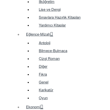
İlköğretim
Lise ve Dengi
Sınavlara Hazırlık Kitapları
Yardımcı Kitaplar
Eğlence-Mizah
Antoloji
Bilmece-Bulmaca
Çizgi Roman
Diğer
Fıkra
Genel
Karikatür
Oyun
Ekonomi