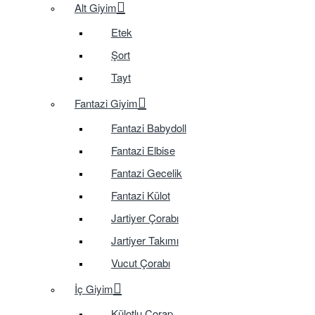
Alt Giyim
Etek
Şort
Tayt
Fantazi Giyim
Fantazi Babydoll
Fantazi Elbise
Fantazi Gecelik
Fantazi Külot
Jartiyer Çorabı
Jartiyer Takımı
Vucut Çorabı
İç Giyim
Külotlu Çorap