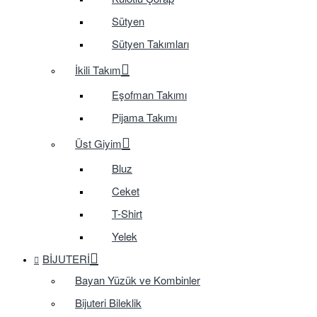
Sütyen
Sütyen Takımları
İkili Takım
Eşofman Takımı
Pijama Takımı
Üst Giyim
Bluz
Ceket
T-Shirt
Yelek
BIJUTERI
Bayan Yüzük ve Kombinler
Bijuteri Bileklik