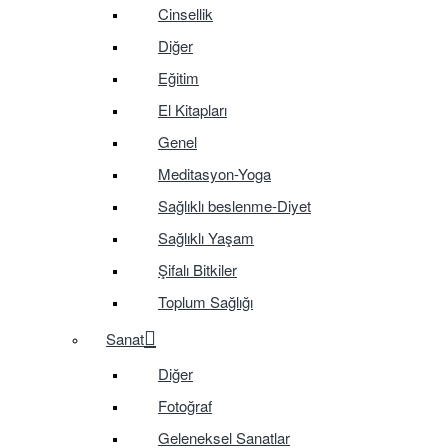
Cinsellik
Diğer
Eğitim
El Kitapları
Genel
Meditasyon-Yoga
Sağlıklı beslenme-Diyet
Sağlıklı Yaşam
Şifalı Bitkiler
Toplum Sağlığı
Sanat
Diğer
Fotoğraf
Geleneksel Sanatlar