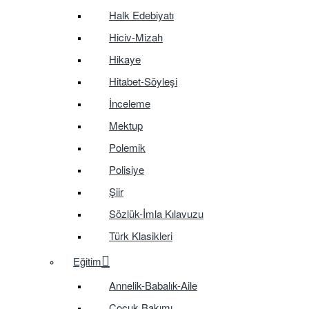
Halk Edebiyatı
Hiciv-Mizah
Hikaye
Hitabet-Söyleşi
İnceleme
Mektup
Polemik
Polisiye
Şiir
Sözlük-İmla Kılavuzu
Türk Klasikleri
Eğitim
Annelik-Babalık-Aile
Çocuk Bakımı