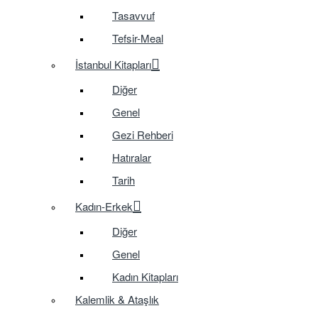
Tasavvuf
Tefsir-Meal
İstanbul Kitapları
Diğer
Genel
Gezi Rehberi
Hatıralar
Tarih
Kadın-Erkek
Diğer
Genel
Kadın Kitapları
Kalemlik & Ataşlık