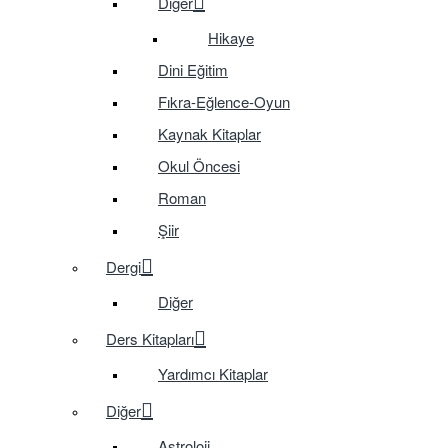
Diğer
Hikaye
Dini Eğitim
Fıkra-Eğlence-Oyun
Kaynak Kitaplar
Okul Öncesi
Roman
Şiir
Dergi
Diğer
Ders Kitapları
Yardımcı Kitaplar
Diğer
Astroloji