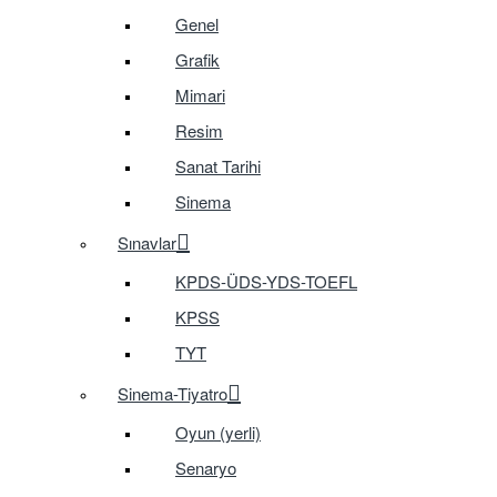
Genel
Grafik
Mimari
Resim
Sanat Tarihi
Sinema
Sınavlar
KPDS-ÜDS-YDS-TOEFL
KPSS
TYT
Sinema-Tiyatro
Oyun (yerli)
Senaryo