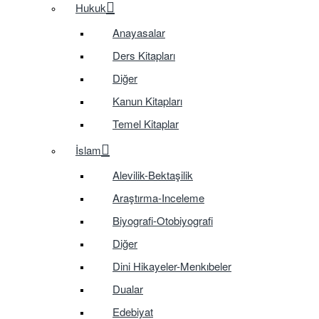
Hukuk
Anayasalar
Ders Kitapları
Diğer
Kanun Kitapları
Temel Kitaplar
İslam
Alevilik-Bektaşilik
Araştırma-Inceleme
Biyografi-Otobiyografi
Diğer
Dini Hikayeler-Menkıbeler
Dualar
Edebiyat