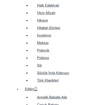
Halk Edebiyatı
Hiciv-Mizah
Hikaye
Hitabet-Söyleşi
İnceleme
Mektup
Polemik
Polisiye
Şiir
Sözlük-İmla Kılavuzu
Türk Klasikleri
Eğitim
Annelik-Babalık-Aile
Çocuk Bakımı