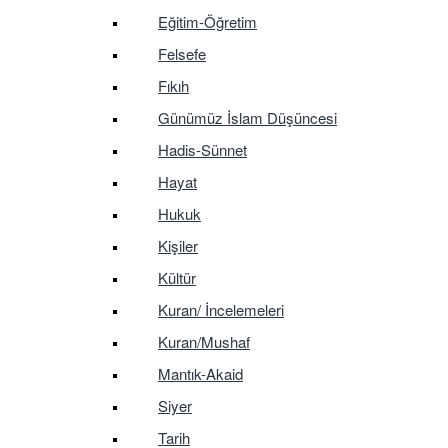
Eğitim-Öğretim
Felsefe
Fıkıh
Günümüz İslam Düşüncesi
Hadis-Sünnet
Hayat
Hukuk
Kişiler
Kültür
Kuran/ İncelemeleri
Kuran/Mushaf
Mantık-Akaid
Siyer
Tarih