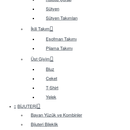
Sütyen
Sütyen Takımları
İkili Takım
Eşofman Takımı
Pijama Takımı
Üst Giyim
Bluz
Ceket
T-Shirt
Yelek
BIJUTERI
Bayan Yüzük ve Kombinler
Bijuteri Bileklik