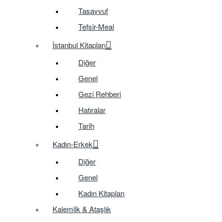
Tasavvuf
Tefsir-Meal
İstanbul Kitapları
Diğer
Genel
Gezi Rehberi
Hatıralar
Tarih
Kadın-Erkek
Diğer
Genel
Kadın Kitapları
Kalemlik & Ataşlık