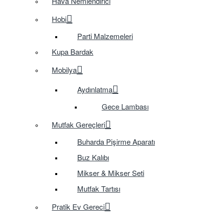
Hava Nemlendirici
Hobi
Parti Malzemeleri
Kupa Bardak
Mobilya
Aydınlatma
Gece Lambası
Mutfak Gereçleri
Buharda Pişirme Aparatı
Buz Kalıbı
Mikser & Mikser Seti
Mutfak Tartısı
Pratik Ev Gereci