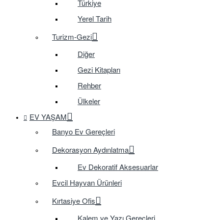
Türkiye
Yerel Tarih
Turizm-Gezi
Diğer
Gezi Kitapları
Rehber
Ülkeler
EV YAŞAM
Banyo Ev Gereçleri
Dekorasyon Aydınlatma
Ev Dekoratif Aksesuarlar
Evcil Hayvan Ürünleri
Kırtasiye Ofis
Kalem ve Yazı Gereçleri