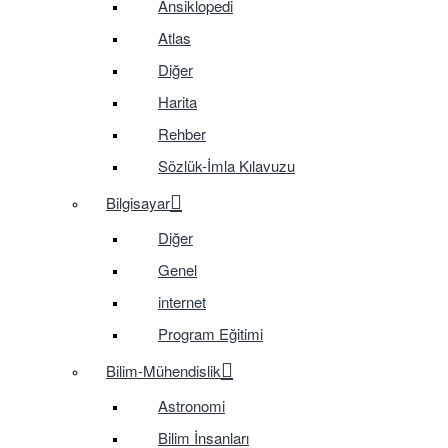
Ansiklopedi
Atlas
Diğer
Harita
Rehber
Sözlük-İmla Kılavuzu
Bilgisayar
Diğer
Genel
internet
Program Eğitimi
Bilim-Mühendislik
Astronomi
Bilim İnsanları