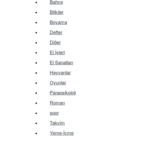
Bahçe
Bitkiler
Boyama
Defter
Diğer
El İşleri
El Sanatları
Hayvanlar
Oyunlar
Parapsikoloji
Roman
spor
Takvim
Yeme-İçme