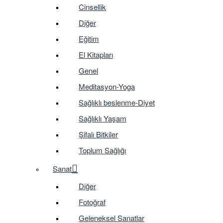
Cinsellik
Diğer
Eğitim
El Kitapları
Genel
Meditasyon-Yoga
Sağlıklı beslenme-Diyet
Sağlıklı Yaşam
Şifalı Bitkiler
Toplum Sağlığı
Sanat
Diğer
Fotoğraf
Geleneksel Sanatlar