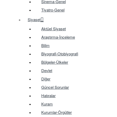
Sinema-Genel
Tiyatro-Genel
Siyaset
Aktüel Siyaset
Araştırma-İnceleme
Bilim
Biyografi-Otobiyografi
Bölgeler-Ülkeler
Devlet
Diğer
Güncel Sorunlar
Hatıralar
Kuram
Kurumlar-Örgütler