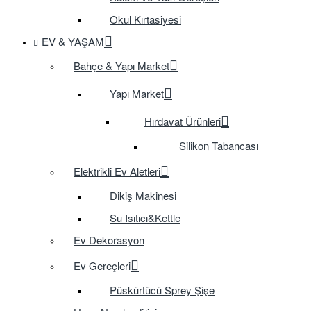
Okul Kırtasiyesi
EV & YAŞAM
Bahçe & Yapı Market
Yapı Market
Hırdavat Ürünleri
Silikon Tabancası
Elektrikli Ev Aletleri
Dikiş Makinesi
Su Isıtıcı&Kettle
Ev Dekorasyon
Ev Gereçleri
Püskürtücü Sprey Şişe