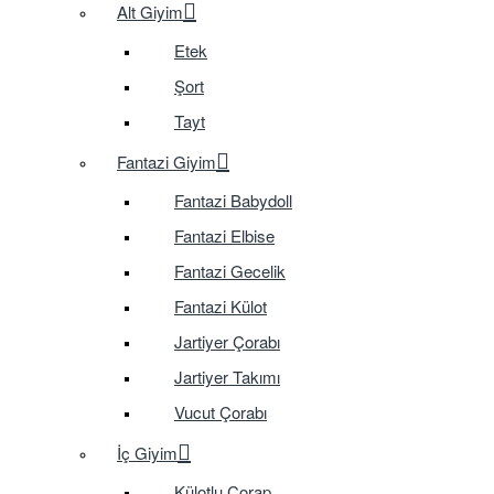
Alt Giyim
Etek
Şort
Tayt
Fantazi Giyim
Fantazi Babydoll
Fantazi Elbise
Fantazi Gecelik
Fantazi Külot
Jartiyer Çorabı
Jartiyer Takımı
Vucut Çorabı
İç Giyim
Külotlu Çorap