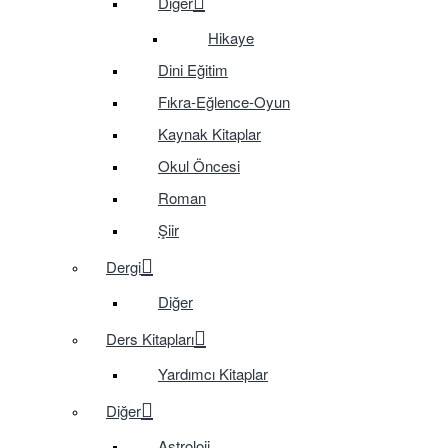
Diğer
Hikaye
Dini Eğitim
Fıkra-Eğlence-Oyun
Kaynak Kitaplar
Okul Öncesi
Roman
Şiir
Dergi
Diğer
Ders Kitapları
Yardımcı Kitaplar
Diğer
Astroloji