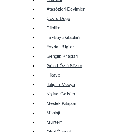
Atasözleri-Deyimler
Çevre-Doğa
Dilbilim
Fal-Büyü kitapları
Faydalı Bilgiler
Gençlik Kitapları
Güzel-Özlü Sözler
Hikaye
İletişim-Medya
Kişisel Gelişim
Meslek Kitapları
Mitoloji
Muhtelif
Okul Öncesi