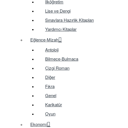
İlköğretim
Lise ve Dengi
Sınavlara Hazırlık Kitapları
Yardımcı Kitaplar
Eğlence-Mizah
Antoloji
Bilmece-Bulmaca
Çizgi Roman
Diğer
Fıkra
Genel
Karikatür
Oyun
Ekonomi