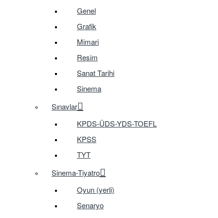
Genel
Grafik
Mimari
Resim
Sanat Tarihi
Sinema
Sınavlar
KPDS-ÜDS-YDS-TOEFL
KPSS
TYT
Sinema-Tiyatro
Oyun (yerli)
Senaryo