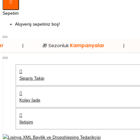
Sepetim
Alışveriş sepetiniz boş!
🎁 Sezonluk
Kampanyalar
|
⭐ Sadece
Sipariş Takip
Kolay İade
İletişim