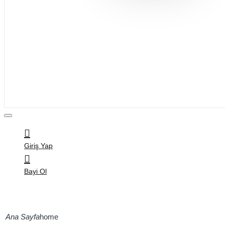
Bijuteri
Saç Aksesuarları
Kitap & Kırtasiye
Ev Yaşam
Oyuncak
Hırdavat
Tüm Ürünler
Giriş Yap
Bayi Ol
home