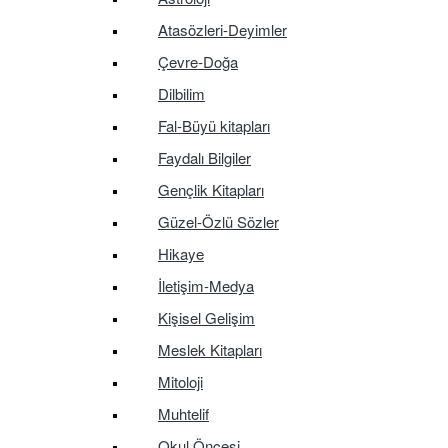
Atasözleri-Deyimler
Çevre-Doğa
Dilbilim
Fal-Büyü kitapları
Faydalı Bilgiler
Gençlik Kitapları
Güzel-Özlü Sözler
Hikaye
İletişim-Medya
Kişisel Gelişim
Meslek Kitapları
Mitoloji
Muhtelif
Okul Öncesi