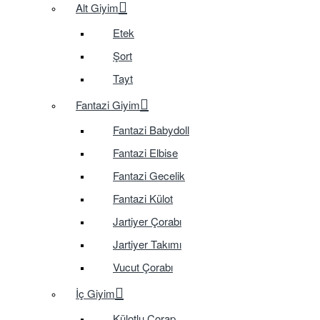
Alt Giyim
Etek
Şort
Tayt
Fantazi Giyim
Fantazi Babydoll
Fantazi Elbise
Fantazi Gecelik
Fantazi Külot
Jartiyer Çorabı
Jartiyer Takımı
Vucut Çorabı
İç Giyim
Külotlu Çorap