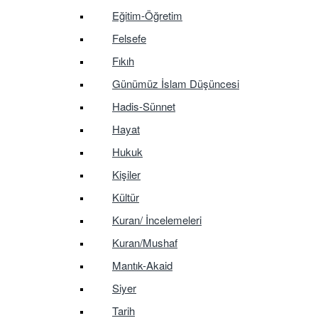
Eğitim-Öğretim
Felsefe
Fıkıh
Günümüz İslam Düşüncesi
Hadis-Sünnet
Hayat
Hukuk
Kişiler
Kültür
Kuran/ İncelemeleri
Kuran/Mushaf
Mantık-Akaid
Siyer
Tarih