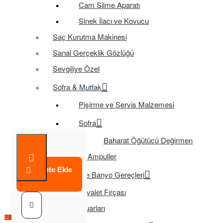
Cam Silme Aparatı
Sinek İlacı ve Kovucu
Saç Kurutma Makinesi
Sanal Gerçeklik Gözlüğü
Sevgiliye Özel
Sofra & Mutfak
Pişirme ve Servis Malzemesi
Sofra
Baharat Öğütücü Değirmen
Tasarruflu Ampuller
Sepete Ekle
Temizlik ve Banyo Gereçleri
Tuvalet Fırçası
TV Aksesuarları
Çok Satılan Ürün
Çok Satılan Ürün
Çok Satılan Ürün