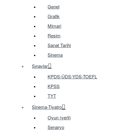
Genel
Grafik
Mimari
Resim
Sanat Tarihi
Sinema
Sınavlar
KPDS-ÜDS-YDS-TOEFL
KPSS
TYT
Sinema-Tiyatro
Oyun (yerli)
Senaryo