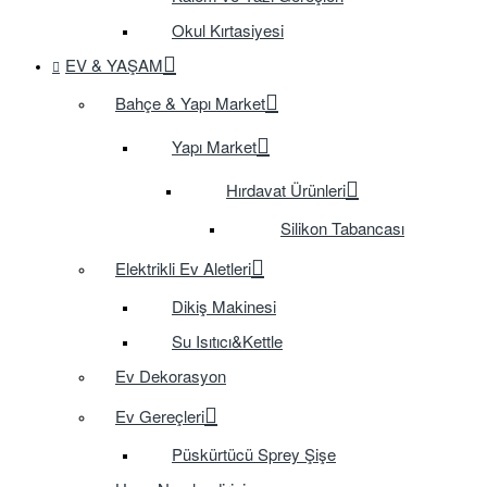
Okul Kırtasiyesi
EV & YAŞAM
Bahçe & Yapı Market
Yapı Market
Hırdavat Ürünleri
Silikon Tabancası
Elektrikli Ev Aletleri
Dikiş Makinesi
Su Isıtıcı&Kettle
Ev Dekorasyon
Ev Gereçleri
Püskürtücü Sprey Şişe