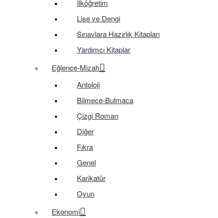
İlköğretim
Lise ve Dengi
Sınavlara Hazırlık Kitapları
Yardımcı Kitaplar
Eğlence-Mizah
Antoloji
Bilmece-Bulmaca
Çizgi Roman
Diğer
Fıkra
Genel
Karikatür
Oyun
Ekonomi