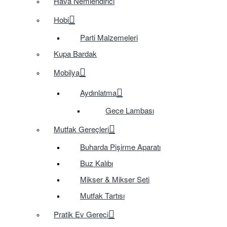
Hava Nemlendirici
Hobi
Parti Malzemeleri
Kupa Bardak
Mobilya
Aydınlatma
Gece Lambası
Mutfak Gereçleri
Buharda Pişirme Aparatı
Buz Kalıbı
Mikser & Mikser Seti
Mutfak Tartısı
Pratik Ev Gereci