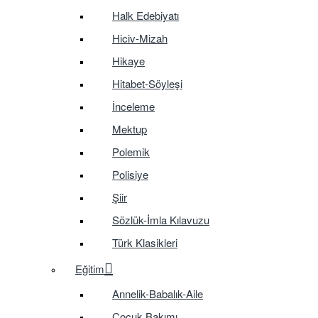
Halk Edebiyatı
Hiciv-Mizah
Hikaye
Hitabet-Söyleşi
İnceleme
Mektup
Polemik
Polisiye
Şiir
Sözlük-İmla Kılavuzu
Türk Klasikleri
Eğitim
Annelik-Babalık-Aile
Çocuk Bakımı