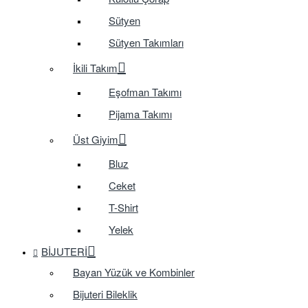
Sütyen
Sütyen Takımları
İkili Takım
Eşofman Takımı
Pijama Takımı
Üst Giyim
Bluz
Ceket
T-Shirt
Yelek
BIJUTERI
Bayan Yüzük ve Kombinler
Bijuteri Bileklik