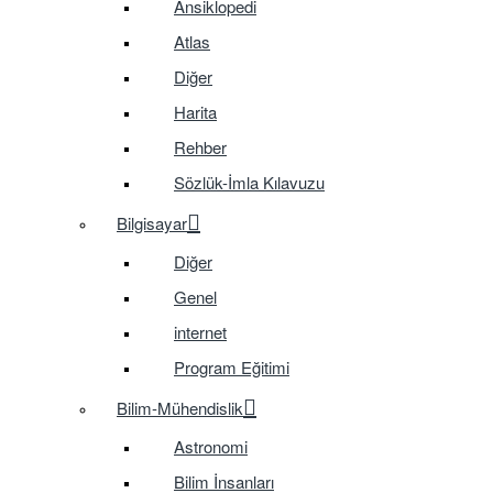
Ansiklopedi
Atlas
Diğer
Harita
Rehber
Sözlük-İmla Kılavuzu
Bilgisayar
Diğer
Genel
internet
Program Eğitimi
Bilim-Mühendislik
Astronomi
Bilim İnsanları