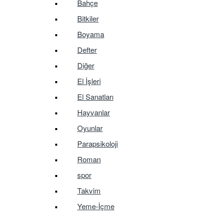
Bahçe
Bitkiler
Boyama
Defter
Diğer
El İşleri
El Sanatları
Hayvanlar
Oyunlar
Parapsikoloji
Roman
spor
Takvim
Yeme-İçme