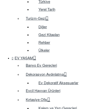
Türkiye
Yerel Tarih
Turizm-Gezi
Diğer
Gezi Kitapları
Rehber
Ülkeler
EV YAŞAM
Banyo Ev Gereçleri
Dekorasyon Aydınlatma
Ev Dekoratif Aksesuarlar
Evcil Hayvan Ürünleri
Kırtasiye Ofis
Kalem ve Yazı Gereçleri