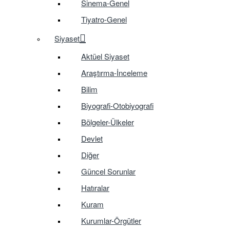
Sinema-Genel
Tiyatro-Genel
Siyaset
Aktüel Siyaset
Araştırma-İnceleme
Bilim
Biyografi-Otobiyografi
Bölgeler-Ülkeler
Devlet
Diğer
Güncel Sorunlar
Hatıralar
Kuram
Kurumlar-Örgütler