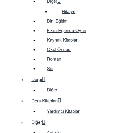
Diğer
Hikaye
Dini Eğitim
Fıkra-Eğlence-Oyun
Kaynak Kitaplar
Okul Öncesi
Roman
Şiir
Dergi
Diğer
Ders Kitapları
Yardımcı Kitaplar
Diğer
Astroloji