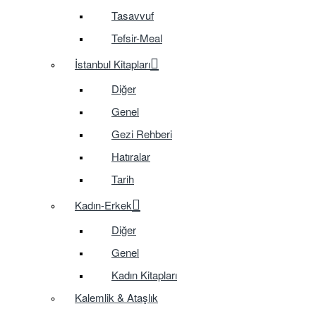
Tasavvuf
Tefsir-Meal
İstanbul Kitapları
Diğer
Genel
Gezi Rehberi
Hatıralar
Tarih
Kadın-Erkek
Diğer
Genel
Kadın Kitapları
Kalemlik & Ataşlık