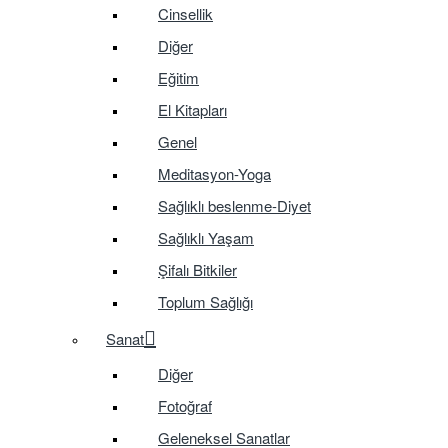
Cinsellik
Diğer
Eğitim
El Kitapları
Genel
Meditasyon-Yoga
Sağlıklı beslenme-Diyet
Sağlıklı Yaşam
Şifalı Bitkiler
Toplum Sağlığı
Sanat
Diğer
Fotoğraf
Geleneksel Sanatlar