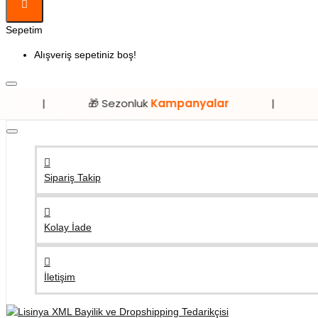
Sepetim
Alışveriş sepetiniz boş!
🎁 Sezonluk
Kampanyalar
|
⭐ Sadece
Li
Sipariş Takip
Kolay İade
İletişim