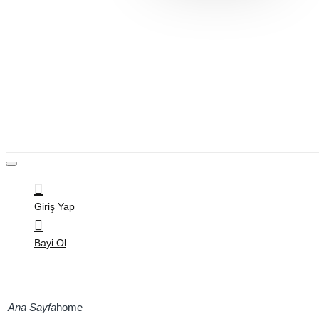
Bijuteri
Saç Aksesuarları
Kitap & Kırtasiye
Ev Yaşam
Oyuncak
Hırdavat
Tüm Ürünler
Giriş Yap
Bayi Ol
home