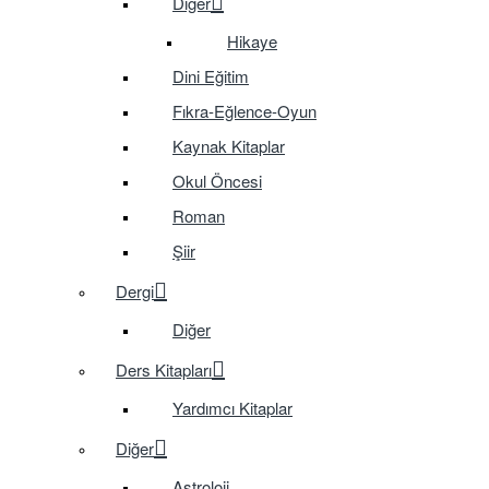
Diğer
Hikaye
Dini Eğitim
Fıkra-Eğlence-Oyun
Kaynak Kitaplar
Okul Öncesi
Roman
Şiir
Dergi
Diğer
Ders Kitapları
Yardımcı Kitaplar
Diğer
Astroloji