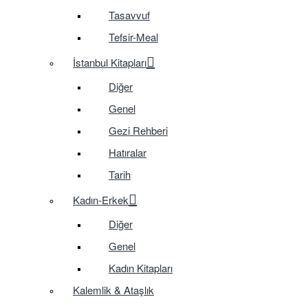
Tasavvuf
Tefsir-Meal
İstanbul Kitapları
Diğer
Genel
Gezi Rehberi
Hatıralar
Tarih
Kadın-Erkek
Diğer
Genel
Kadın Kitapları
Kalemlik & Ataşlık