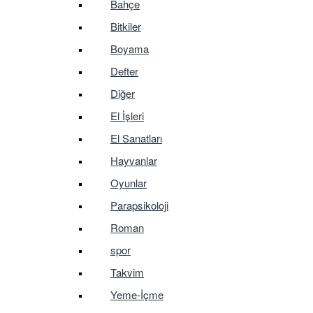
Bahçe
Bitkiler
Boyama
Defter
Diğer
El İşleri
El Sanatları
Hayvanlar
Oyunlar
Parapsikoloji
Roman
spor
Takvim
Yeme-İçme