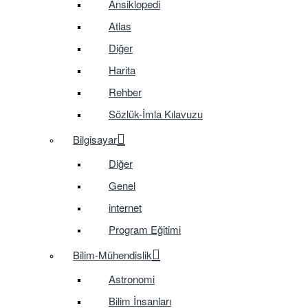
Ansiklopedi
Atlas
Diğer
Harita
Rehber
Sözlük-İmla Kılavuzu
Bilgisayar
Diğer
Genel
internet
Program Eğitimi
Bilim-Mühendislik
Astronomi
Bilim İnsanları