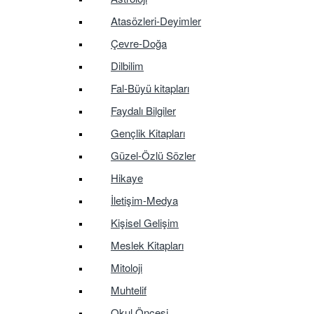
Atasözleri-Deyimler
Çevre-Doğa
Dilbilim
Fal-Büyü kitapları
Faydalı Bilgiler
Gençlik Kitapları
Güzel-Özlü Sözler
Hikaye
İletişim-Medya
Kişisel Gelişim
Meslek Kitapları
Mitoloji
Muhtelif
Okul Öncesi