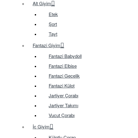
Alt Giyim
Etek
Şort
Tayt
Fantazi Giyim
Fantazi Babydoll
Fantazi Elbise
Fantazi Gecelik
Fantazi Külot
Jartiyer Çorabı
Jartiyer Takımı
Vucut Çorabı
İç Giyim
Külotlu Çorap