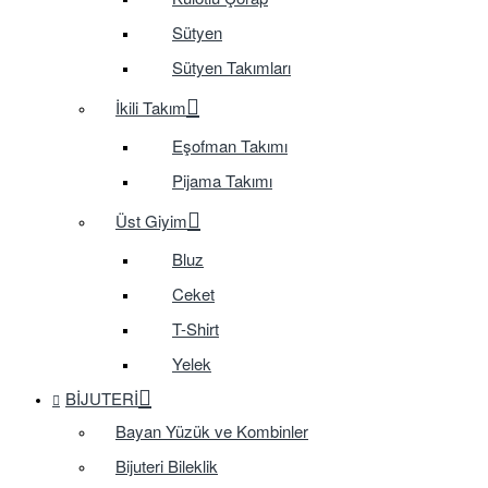
Sütyen
Sütyen Takımları
İkili Takım
Eşofman Takımı
Pijama Takımı
Üst Giyim
Bluz
Ceket
T-Shirt
Yelek
BIJUTERI
Bayan Yüzük ve Kombinler
Bijuteri Bileklik