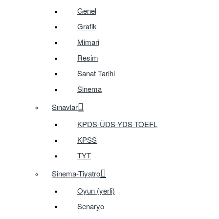
Genel
Grafik
Mimari
Resim
Sanat Tarihi
Sinema
Sınavlar
KPDS-ÜDS-YDS-TOEFL
KPSS
TYT
Sinema-Tiyatro
Oyun (yerli)
Senaryo