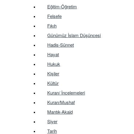
Eğitim-Öğretim
Felsefe
Fıkıh
Günümüz İslam Düşüncesi
Hadis-Sünnet
Hayat
Hukuk
Kişiler
Kültür
Kuran/ İncelemeleri
Kuran/Mushaf
Mantık-Akaid
Siyer
Tarih