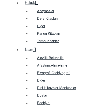
Hukuk
Anayasalar
Ders Kitapları
Diğer
Kanun Kitapları
Temel Kitaplar
İslam
Alevilik-Bektaşilik
Araştırma-Inceleme
Biyografi-Otobiyografi
Diğer
Dini Hikayeler-Menkıbeler
Dualar
Edebiyat