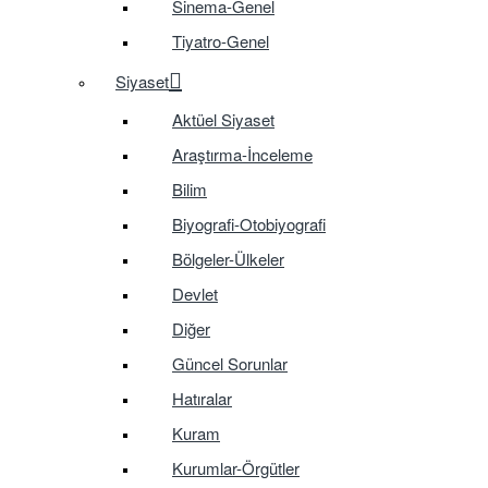
Sinema-Genel
Tiyatro-Genel
Siyaset
Aktüel Siyaset
Araştırma-İnceleme
Bilim
Biyografi-Otobiyografi
Bölgeler-Ülkeler
Devlet
Diğer
Güncel Sorunlar
Hatıralar
Kuram
Kurumlar-Örgütler