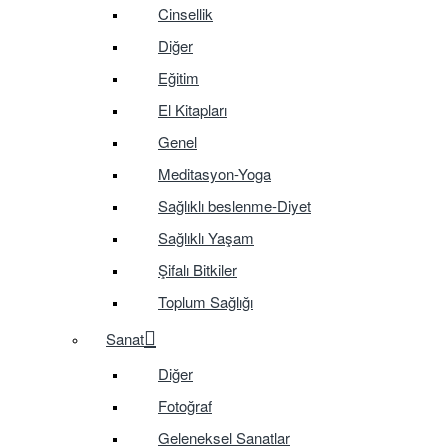
Cinsellik
Diğer
Eğitim
El Kitapları
Genel
Meditasyon-Yoga
Sağlıklı beslenme-Diyet
Sağlıklı Yaşam
Şifalı Bitkiler
Toplum Sağlığı
Sanat
Diğer
Fotoğraf
Geleneksel Sanatlar