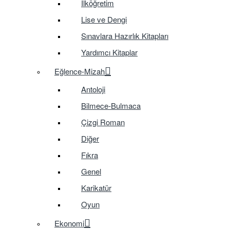
İlköğretim
Lise ve Dengi
Sınavlara Hazırlık Kitapları
Yardımcı Kitaplar
Eğlence-Mizah
Antoloji
Bilmece-Bulmaca
Çizgi Roman
Diğer
Fıkra
Genel
Karikatür
Oyun
Ekonomi