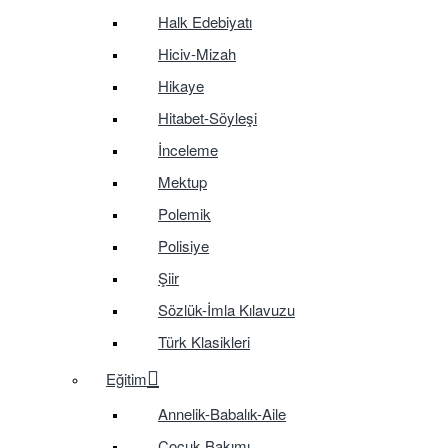
Halk Edebiyatı
Hiciv-Mizah
Hikaye
Hitabet-Söyleşi
İnceleme
Mektup
Polemik
Polisiye
Şiir
Sözlük-İmla Kılavuzu
Türk Klasikleri
Eğitim
Annelik-Babalık-Aile
Çocuk Bakımı