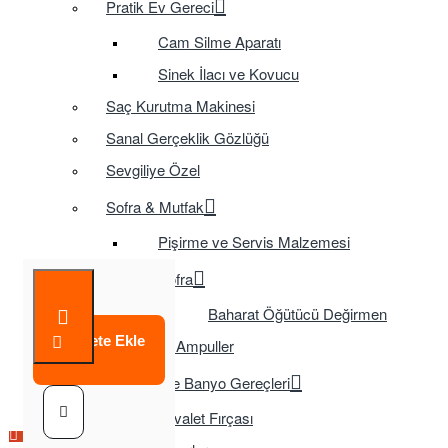
Pratik Ev Gereci
Cam Silme Aparatı
Sinek İlacı ve Kovucu
Saç Kurutma Makinesi
Sanal Gerçeklik Gözlüğü
Sevgiliye Özel
Sofra & Mutfak
Pişirme ve Servis Malzemesi
Sofra
Baharat Öğütücü Değirmen
Sepete Ekle
Tasarruflu Ampuller
Temizlik ve Banyo Gereçleri
Tuvalet Fırçası
Çok Satılan Ürün