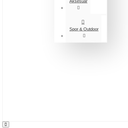
Aksesuar
Spor & Outdoor
Entegrasyon
Giyim
Bijuteri
Saç Aksesuarları
Kitap & Kırtasiye
Ev Yaşam
Oyuncak
Hırdavat
Tüm Ürünler