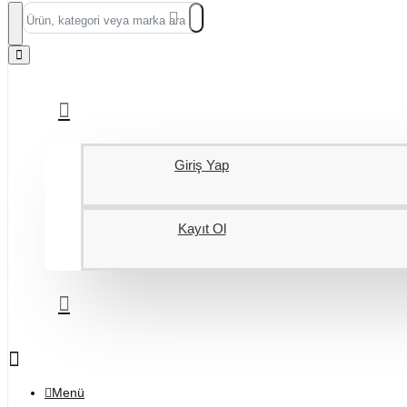
Ürün,
kategori
veya
marka
ara...
Giriş Yap
Kayıt Ol
Menü