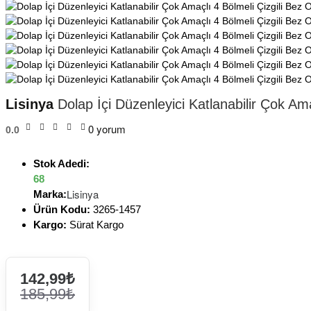
Lisinya
Dolap İçi Düzenleyici Katlanabilir Çok Amaç
0 yorum
0.0
Stok Adedi:
68
Lisinya
Marka:
Ürün Kodu:
3265-1457
Kargo:
Sürat Kargo
142,99₺
185,99₺