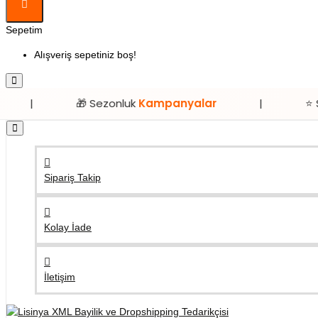
Sepetim
Alışveriş sepetiniz boş!
🎁 Sezonluk
Kampanyalar
|
⭐ Sadece
Lisi
Sipariş Takip
Kolay İade
İletişim