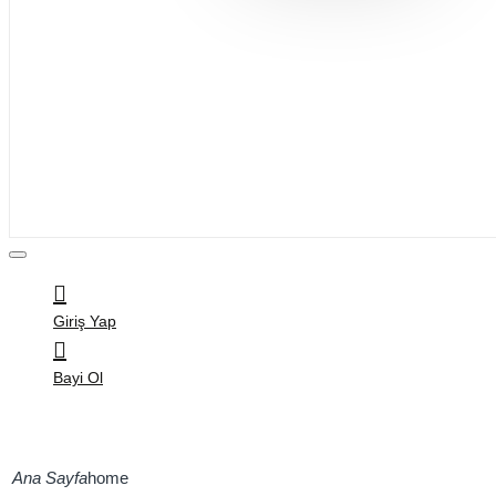
Bijuteri
Saç Aksesuarları
Kitap & Kırtasiye
Ev Yaşam
Oyuncak
Hırdavat
Tüm Ürünler
Giriş Yap
Bayi Ol
home