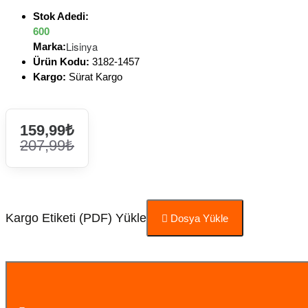
Stok Adedi:
600
Lisinya
Marka:
Ürün Kodu:
3182-1457
Kargo:
Sürat Kargo
159,99₺
207,99₺
Kargo Etiketi (PDF) Yükle
Dosya Yükle