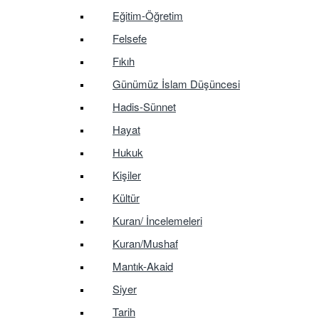
Eğitim-Öğretim
Felsefe
Fıkıh
Günümüz İslam Düşüncesi
Hadis-Sünnet
Hayat
Hukuk
Kişiler
Kültür
Kuran/ İncelemeleri
Kuran/Mushaf
Mantık-Akaid
Siyer
Tarih