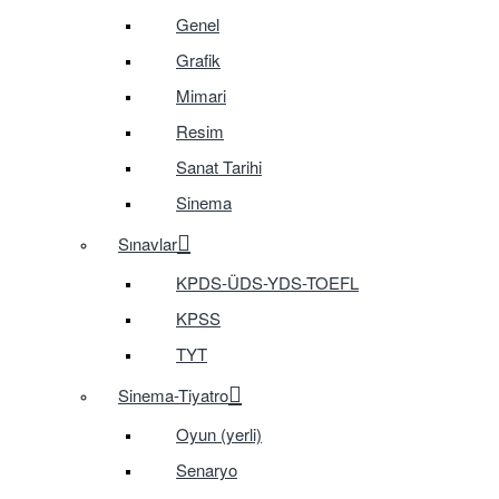
Genel
Grafik
Mimari
Resim
Sanat Tarihi
Sinema
Sınavlar
KPDS-ÜDS-YDS-TOEFL
KPSS
TYT
Sinema-Tiyatro
Oyun (yerli)
Senaryo