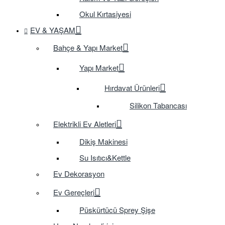
Okul Kırtasiyesi
EV & YAŞAM
Bahçe & Yapı Market
Yapı Market
Hırdavat Ürünleri
Silikon Tabancası
Elektrikli Ev Aletleri
Dikiş Makinesi
Su Isıtıcı&Kettle
Ev Dekorasyon
Ev Gereçleri
Püskürtücü Sprey Şişe