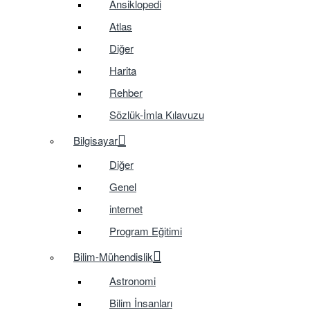
Ansiklopedi
Atlas
Diğer
Harita
Rehber
Sözlük-İmla Kılavuzu
Bilgisayar
Diğer
Genel
internet
Program Eğitimi
Bilim-Mühendislik
Astronomi
Bilim İnsanları