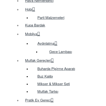
Hava Nemlendirici
Hobi
Parti Malzemeleri
Kupa Bardak
Mobilya
Aydınlatma
Gece Lambası
Mutfak Gereçleri
Buharda Pişirme Aparatı
Buz Kalıbı
Mikser & Mikser Seti
Mutfak Tartısı
Pratik Ev Gereci