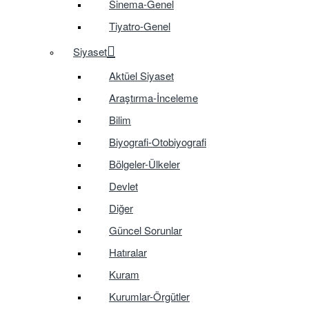
Sinema-Genel
Tiyatro-Genel
Siyaset
Aktüel Siyaset
Araştırma-İnceleme
Bilim
Biyografi-Otobiyografi
Bölgeler-Ülkeler
Devlet
Diğer
Güncel Sorunlar
Hatıralar
Kuram
Kurumlar-Örgütler