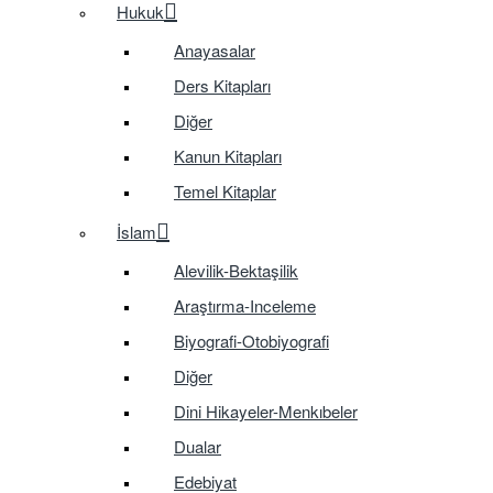
Hukuk
Anayasalar
Ders Kitapları
Diğer
Kanun Kitapları
Temel Kitaplar
İslam
Alevilik-Bektaşilik
Araştırma-Inceleme
Biyografi-Otobiyografi
Diğer
Dini Hikayeler-Menkıbeler
Dualar
Edebiyat