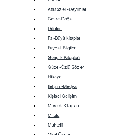
Atasözleri-Deyimler
Çevre-Doğa
Dilbilim
Fal-Büyü kitapları
Faydalı Bilgiler
Gençlik Kitapları
Güzel-Özlü Sözler
Hikaye
İletişim-Medya
Kişisel Gelişim
Meslek Kitapları
Mitoloji
Muhtelif
Okul Öncesi