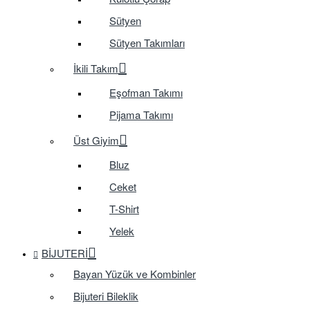
Sütyen
Sütyen Takımları
İkili Takım
Eşofman Takımı
Pijama Takımı
Üst Giyim
Bluz
Ceket
T-Shirt
Yelek
BIJUTERI
Bayan Yüzük ve Kombinler
Bijuteri Bileklik