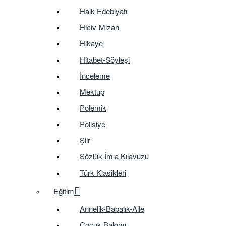
Halk Edebiyatı
Hiciv-Mizah
Hikaye
Hitabet-Söyleşi
İnceleme
Mektup
Polemik
Polisiye
Şiir
Sözlük-İmla Kılavuzu
Türk Klasikleri
Eğitim
Annelik-Babalık-Aile
Çocuk Bakımı