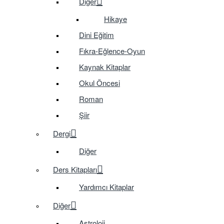
Diğer
Hikaye
Dini Eğitim
Fıkra-Eğlence-Oyun
Kaynak Kitaplar
Okul Öncesi
Roman
Şiir
Dergi
Diğer
Ders Kitapları
Yardımcı Kitaplar
Diğer
Astroloji