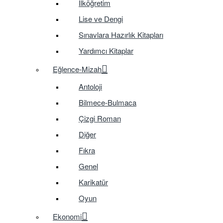
İlköğretim
Lise ve Dengi
Sınavlara Hazırlık Kitapları
Yardımcı Kitaplar
Eğlence-Mizah
Antoloji
Bilmece-Bulmaca
Çizgi Roman
Diğer
Fıkra
Genel
Karikatür
Oyun
Ekonomi