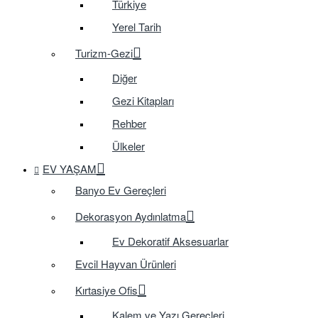
Türkiye
Yerel Tarih
Turizm-Gezi
Diğer
Gezi Kitapları
Rehber
Ülkeler
EV YAŞAM
Banyo Ev Gereçleri
Dekorasyon Aydınlatma
Ev Dekoratif Aksesuarlar
Evcil Hayvan Ürünleri
Kırtasiye Ofis
Kalem ve Yazı Gereçleri