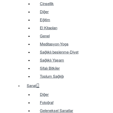
Cinsellik
Diğer
Eğitim
El Kitapları
Genel
Meditasyon-Yoga
Sağlıklı beslenme-Diyet
Sağlıklı Yaşam
Şifalı Bitkiler
Toplum Sağlığı
Sanat
Diğer
Fotoğraf
Geleneksel Sanatlar