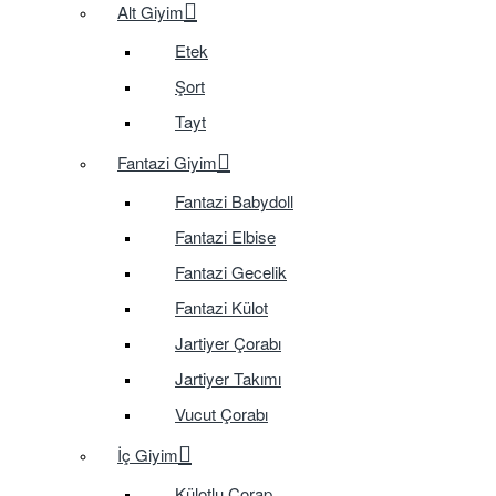
Alt Giyim
Etek
Şort
Tayt
Fantazi Giyim
Fantazi Babydoll
Fantazi Elbise
Fantazi Gecelik
Fantazi Külot
Jartiyer Çorabı
Jartiyer Takımı
Vucut Çorabı
İç Giyim
Külotlu Çorap