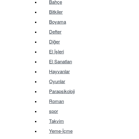
Bahçe
Bitkiler
Boyama
Defter
Diğer
El İşleri
El Sanatları
Hayvanlar
Oyunlar
Parapsikoloji
Roman
spor
Takvim
Yeme-İçme