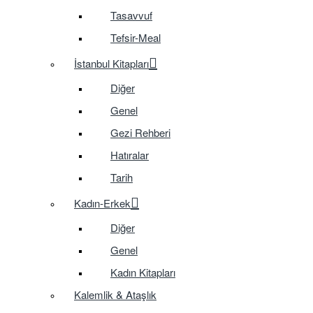
Tasavvuf
Tefsir-Meal
İstanbul Kitapları
Diğer
Genel
Gezi Rehberi
Hatıralar
Tarih
Kadın-Erkek
Diğer
Genel
Kadın Kitapları
Kalemlik & Ataşlık