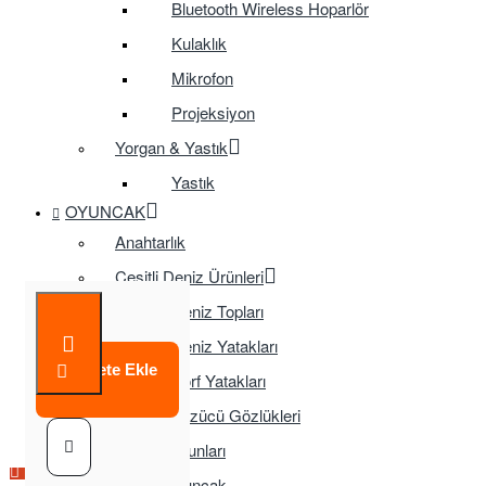
Bluetooth Wireless Hoparlör
Kulaklık
Mikrofon
Projeksiyon
Yorgan & Yastık
Yastık
OYUNCAK
Anahtarlık
Çeşitli Deniz Ürünleri
Deniz Topları
Deniz Yatakları
Sepete Ekle
Sörf Yatakları
Yüzücü Gözlükleri
Çocuk Oyunları
Çok Satılan Ürün
Çok Satılan Ürün
Çok Satılan Ürün
Çok Satılan Ürün
Eğitici Oyuncak