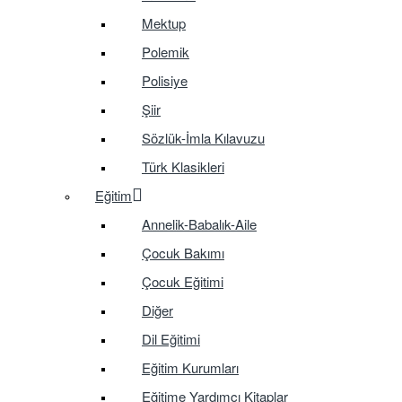
Mektup
Polemik
Polisiye
Şiir
Sözlük-İmla Kılavuzu
Türk Klasikleri
Eğitim
Annelik-Babalık-Aile
Çocuk Bakımı
Çocuk Eğitimi
Diğer
Dil Eğitimi
Eğitim Kurumları
Eğitime Yardımcı Kitaplar