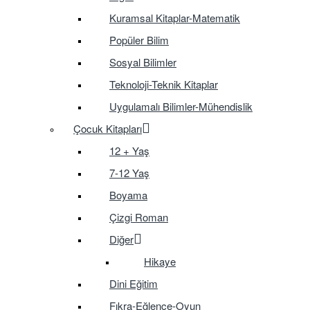
Kuramsal Kitaplar-Matematik
Popüler Bilim
Sosyal Bilimler
Teknoloji-Teknik Kitaplar
Uygulamalı Bilimler-Mühendislik
Çocuk Kitapları
12 + Yaş
7-12 Yaş
Boyama
Çizgi Roman
Diğer
Hikaye
Dini Eğitim
Fıkra-Eğlence-Oyun