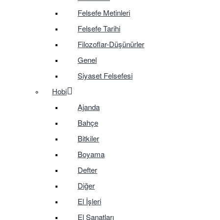
Felsefe Metinleri
Felsefe Tarihi
Filozoflar-Düşünürler
Genel
Siyaset Felsefesi
Hobi
Ajanda
Bahçe
Bitkiler
Boyama
Defter
Diğer
El İşleri
El Sanatları