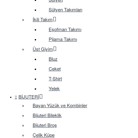
Sütyen Takımları
İkili Takım
Eşofman Takımı
Pijama Takımı
Üst Giyim
Bluz
Ceket
T-Shirt
Yelek
BIJUTERI
Bayan Yüzük ve Kombinler
Bijuteri Bileklik
Bijuteri Broş
Çelik Küpe