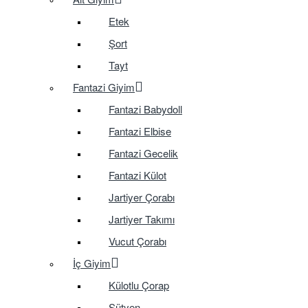
Etek
Şort
Tayt
Fantazi Giyim
Fantazi Babydoll
Fantazi Elbise
Fantazi Gecelik
Fantazi Külot
Jartiyer Çorabı
Jartiyer Takımı
Vucut Çorabı
İç Giyim
Külotlu Çorap
Sütyen