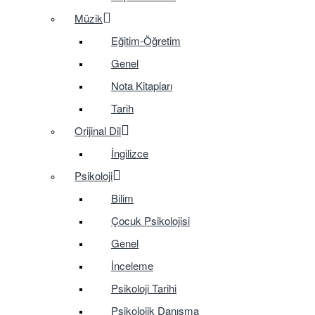
Müzik
Eğitim-Öğretim
Genel
Nota Kitapları
Tarih
Orijinal Dil
İngilizce
Psikoloji
Bilim
Çocuk Psikolojisi
Genel
İnceleme
Psikoloji Tarihi
Psikolojik Danışma