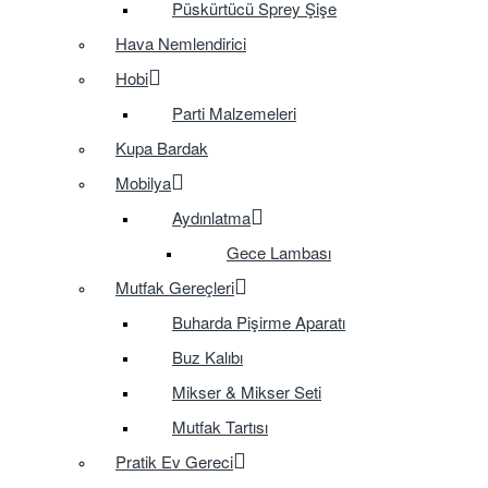
Püskürtücü Sprey Şişe
Hava Nemlendirici
Hobi
Parti Malzemeleri
Kupa Bardak
Mobilya
Aydınlatma
Gece Lambası
Mutfak Gereçleri
Buharda Pişirme Aparatı
Buz Kalıbı
Mikser & Mikser Seti
Mutfak Tartısı
Pratik Ev Gereci