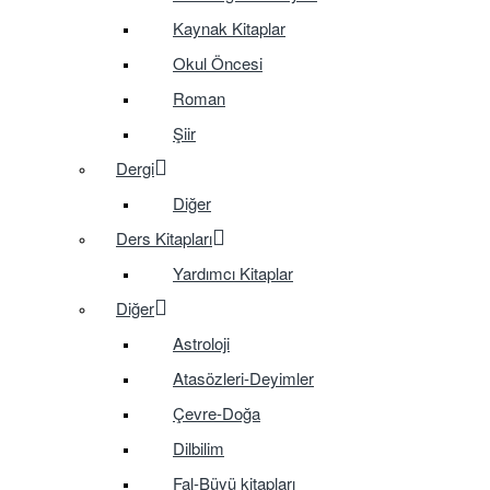
Kaynak Kitaplar
Okul Öncesi
Roman
Şiir
Dergi
Diğer
Ders Kitapları
Yardımcı Kitaplar
Diğer
Astroloji
Atasözleri-Deyimler
Çevre-Doğa
Dilbilim
Fal-Büyü kitapları