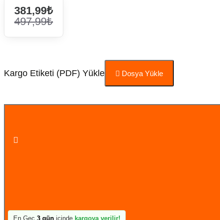
381,99₺
497,99₺
Kargo Etiketi (PDF) Yükle
Dosya Yükle
Sepete Ekle
En Geç
3 gün
içinde
kargoya verilir!