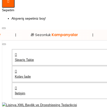
Sepetim
Alışveriş sepetiniz boş!
🎁 Sezonluk
Kampanyalar
|
⭐ Sadece
L
Sipariş Takip
Kolay İade
İletişim