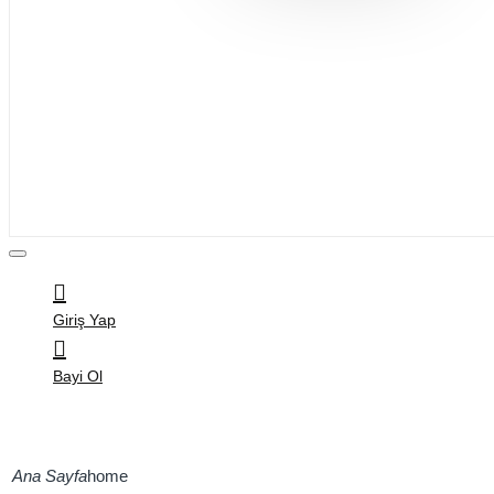
Bijuteri
Saç Aksesuarları
Kitap & Kırtasiye
Ev Yaşam
Oyuncak
Hırdavat
Tüm Ürünler
Giriş Yap
Bayi Ol
home