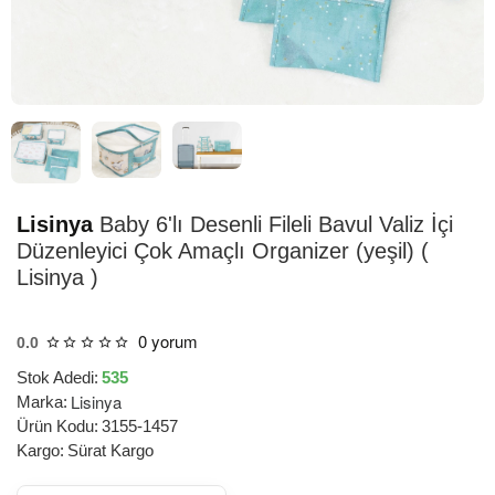
HIZLI
TESLİMAT
Lisinya
Baby 6'lı Desenli Fileli Bavul Valiz İçi
Düzenleyici Çok Amaçlı Organizer (yeşil) (
Lisinya )
0 yorum
0.0
Stok Adedi:
535
Lisinya
Marka:
Ürün Kodu:
3155-1457
Kargo:
Sürat Kargo