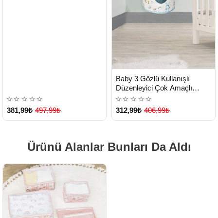
HIZLI
Yeni Ürün
Baby 3 Gözlü Kullanışlı
TESLİMAT
Düzenleyici Çok Amaçlı
Organizer Kutu (yeşil) ( Lisinya
)
381,99₺
497,99₺
312,99₺
406,99₺
Ürünü Alanlar Bunları Da Aldı