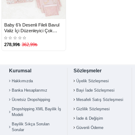
HIZLI
Yeni Ürün
Baby 6'lı Desenli Fileli Bavul
TESLİMAT
Valiz İçi Düzenleyici Çok
Amaçlı Organizer (pembe) (
Lisinya )
278,99₺
362,99₺
Çok Satılan Ürün
Kurumsal
Sözleşmeler
Hakkımızda
Üyelik Sözleşmesi
Banka Hesaplarımız
Bayi İade Sözleşmesi
Ücretsiz Dropshipping
Mesafeli Satış Sözleşmesi
Dropshipping XML Bayilik İş
Gizlilik Sözleşmesi
Modeli
İade & Değişim
Bayilik Sıkça Sorulan
Güvenli Ödeme
Sorular