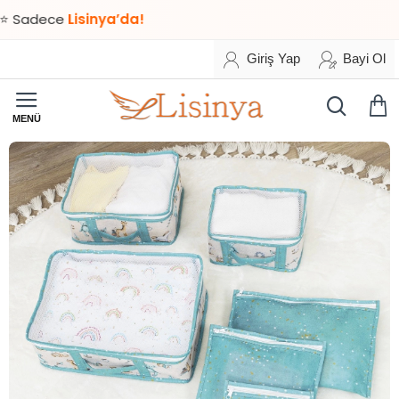
ece
Lisinya’da!
Giriş Yap
Bayi Ol