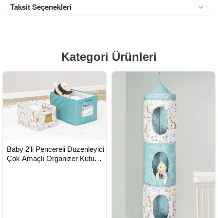
Taksit Seçenekleri
Kategori Ürünleri
HIZLI
Yeni Ürün
Baby 2'li Pencereli Düzenleyici
TESLİMAT
Çok Amaçlı Organizer Kutu
(yeşil) ( Lisinya )