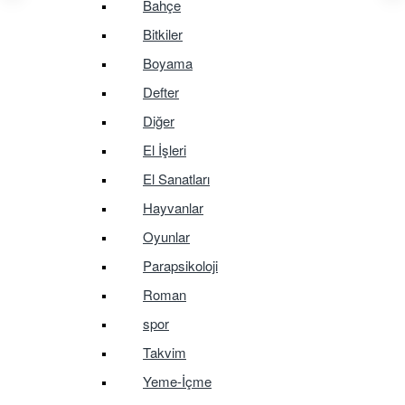
Bahçe
Bitkiler
Boyama
Defter
Diğer
El İşleri
El Sanatları
Hayvanlar
Oyunlar
Parapsikoloji
Roman
spor
Takvim
Yeme-İçme