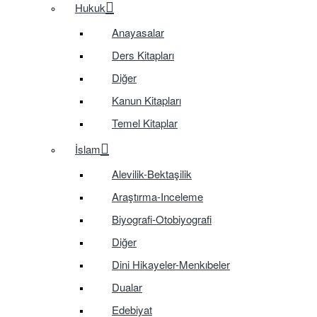
Hukuk
Anayasalar
Ders Kitapları
Diğer
Kanun Kitapları
Temel Kitaplar
İslam
Alevilik-Bektaşilik
Araştırma-Inceleme
Biyografi-Otobiyografi
Diğer
Dini Hikayeler-Menkıbeler
Dualar
Edebiyat