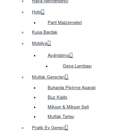
Hava Nemlendirici
Hobi
Parti Malzemeleri
Kupa Bardak
Mobilya
Aydınlatma
Gece Lambası
Mutfak Gereçleri
Buharda Pişirme Aparatı
Buz Kalıbı
Mikser & Mikser Seti
Mutfak Tartısı
Pratik Ev Gereci