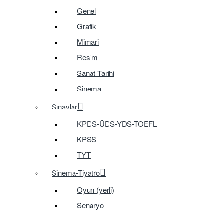
Genel
Grafik
Mimari
Resim
Sanat Tarihi
Sinema
Sınavlar
KPDS-ÜDS-YDS-TOEFL
KPSS
TYT
Sinema-Tiyatro
Oyun (yerli)
Senaryo