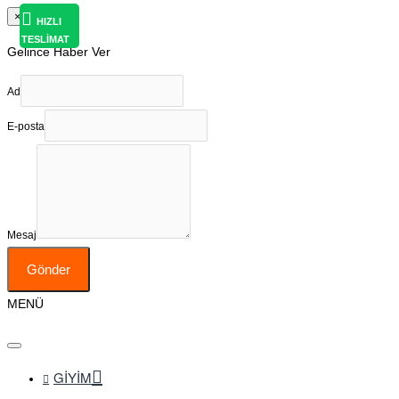
×
HIZLI
TESLİMAT
Gelince Haber Ver
Ad
E-posta
Mesaj
Gönder
MENÜ
GIYIM