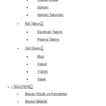
Sütyen
Sütyen Takımları
İkili Takım
Eşofman Takımı
Pijama Takımı
Üst Giyim
Bluz
Ceket
T-Shirt
Yelek
BIJUTERI
Bayan Yüzük ve Kombinler
Bijuteri Bileklik