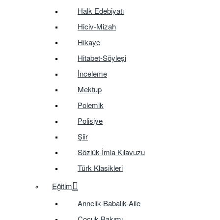
Halk Edebiyatı
Hiciv-Mizah
Hikaye
Hitabet-Söyleşi
İnceleme
Mektup
Polemik
Polisiye
Şiir
Sözlük-İmla Kılavuzu
Türk Klasikleri
Eğitim
Annelik-Babalık-Aile
Çocuk Bakımı