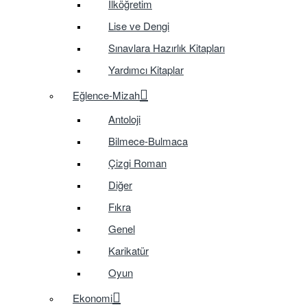
İlköğretim
Lise ve Dengi
Sınavlara Hazırlık Kitapları
Yardımcı Kitaplar
Eğlence-Mizah
Antoloji
Bilmece-Bulmaca
Çizgi Roman
Diğer
Fıkra
Genel
Karikatür
Oyun
Ekonomi