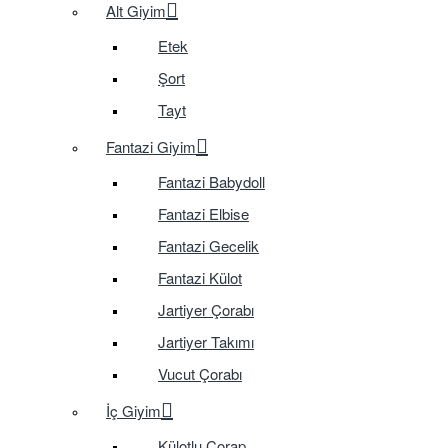
Alt Giyim
Etek
Şort
Tayt
Fantazi Giyim
Fantazi Babydoll
Fantazi Elbise
Fantazi Gecelik
Fantazi Külot
Jartiyer Çorabı
Jartiyer Takımı
Vucut Çorabı
İç Giyim
Külotlu Çorap