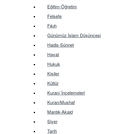
Eğitim-Öğretim
Felsefe
Fıkıh
Günümüz İslam Düşüncesi
Hadis-Sünnet
Hayat
Hukuk
Kişiler
Kültür
Kuran/ İncelemeleri
Kuran/Mushaf
Mantık-Akaid
Siyer
Tarih