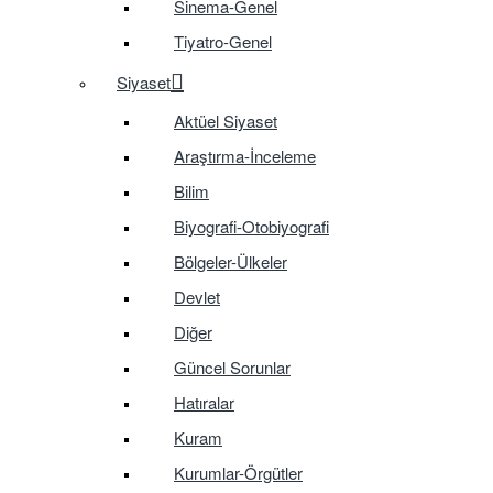
Sinema-Genel
Tiyatro-Genel
Siyaset
Aktüel Siyaset
Araştırma-İnceleme
Bilim
Biyografi-Otobiyografi
Bölgeler-Ülkeler
Devlet
Diğer
Güncel Sorunlar
Hatıralar
Kuram
Kurumlar-Örgütler