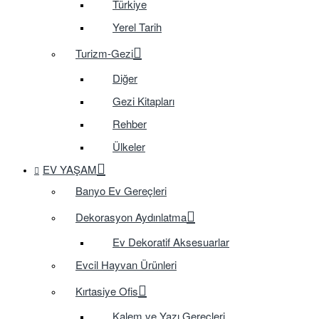
Türkiye
Yerel Tarih
Turizm-Gezi
Diğer
Gezi Kitapları
Rehber
Ülkeler
EV YAŞAM
Banyo Ev Gereçleri
Dekorasyon Aydınlatma
Ev Dekoratif Aksesuarlar
Evcil Hayvan Ürünleri
Kırtasiye Ofis
Kalem ve Yazı Gereçleri