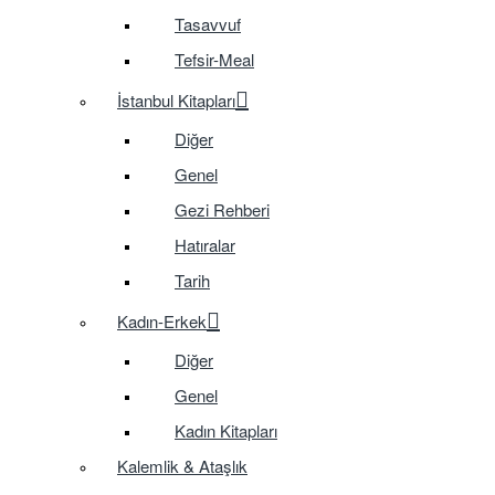
Tasavvuf
Tefsir-Meal
İstanbul Kitapları
Diğer
Genel
Gezi Rehberi
Hatıralar
Tarih
Kadın-Erkek
Diğer
Genel
Kadın Kitapları
Kalemlik & Ataşlık