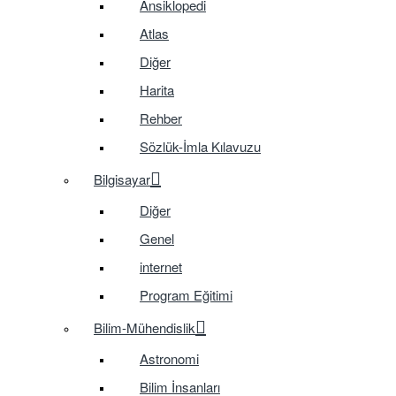
Ansiklopedi
Atlas
Diğer
Harita
Rehber
Sözlük-İmla Kılavuzu
Bilgisayar
Diğer
Genel
internet
Program Eğitimi
Bilim-Mühendislik
Astronomi
Bilim İnsanları