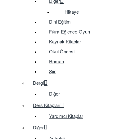
Diğer
Hikaye
Dini Eğitim
Fıkra-Eğlence-Oyun
Kaynak Kitaplar
Okul Öncesi
Roman
Şiir
Dergi
Diğer
Ders Kitapları
Yardımcı Kitaplar
Diğer
Astroloji