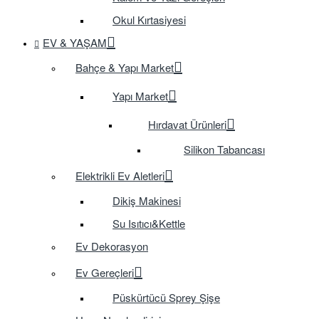
Okul Kırtasiyesi
EV & YAŞAM
Bahçe & Yapı Market
Yapı Market
Hırdavat Ürünleri
Silikon Tabancası
Elektrikli Ev Aletleri
Dikiş Makinesi
Su Isıtıcı&Kettle
Ev Dekorasyon
Ev Gereçleri
Püskürtücü Sprey Şişe