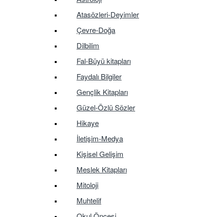
Atasözleri-Deyimler
Çevre-Doğa
Dilbilim
Fal-Büyü kitapları
Faydalı Bilgiler
Gençlik Kitapları
Güzel-Özlü Sözler
Hikaye
İletişim-Medya
Kişisel Gelişim
Meslek Kitapları
Mitoloji
Muhtelif
Okul Öncesi