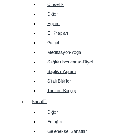
Cinsellik
Diğer
Eğitim
El Kitapları
Genel
Meditasyon-Yoga
Sağlıklı beslenme-Diyet
Sağlıklı Yaşam
Şifalı Bitkiler
Toplum Sağlığı
Sanat
Diğer
Fotoğraf
Geleneksel Sanatlar