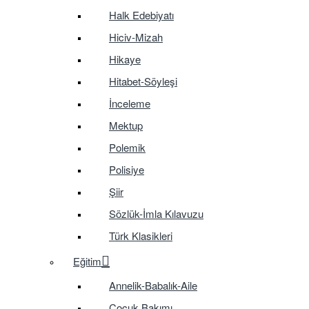
Halk Edebiyatı
Hiciv-Mizah
Hikaye
Hitabet-Söyleşi
İnceleme
Mektup
Polemik
Polisiye
Şiir
Sözlük-İmla Kılavuzu
Türk Klasikleri
Eğitim
Annelik-Babalık-Aile
Çocuk Bakımı