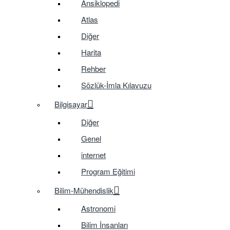
Ansiklopedi
Atlas
Diğer
Harita
Rehber
Sözlük-İmla Kılavuzu
Bilgisayar
Diğer
Genel
internet
Program Eğitimi
Bilim-Mühendislik
Astronomi
Bilim İnsanları