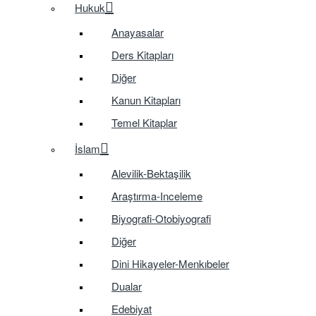
Hukuk
Anayasalar
Ders Kitapları
Diğer
Kanun Kitapları
Temel Kitaplar
İslam
Alevilik-Bektaşilik
Araştırma-Inceleme
Biyografi-Otobiyografi
Diğer
Dini Hikayeler-Menkıbeler
Dualar
Edebiyat