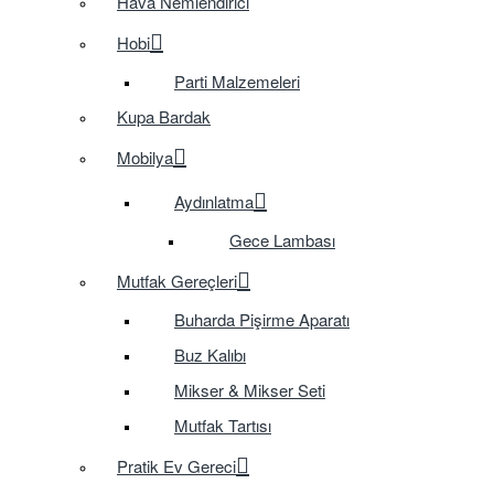
Hava Nemlendirici
Hobi
Parti Malzemeleri
Kupa Bardak
Mobilya
Aydınlatma
Gece Lambası
Mutfak Gereçleri
Buharda Pişirme Aparatı
Buz Kalıbı
Mikser & Mikser Seti
Mutfak Tartısı
Pratik Ev Gereci