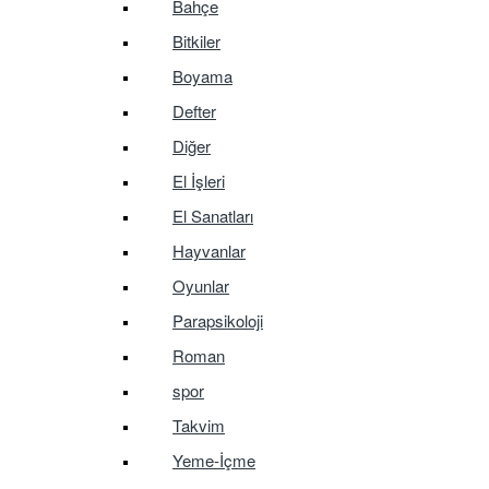
Bahçe
Bitkiler
Boyama
Defter
Diğer
El İşleri
El Sanatları
Hayvanlar
Oyunlar
Parapsikoloji
Roman
spor
Takvim
Yeme-İçme