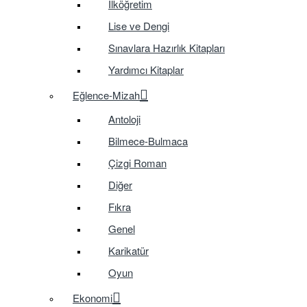
İlköğretim
Lise ve Dengi
Sınavlara Hazırlık Kitapları
Yardımcı Kitaplar
Eğlence-Mizah
Antoloji
Bilmece-Bulmaca
Çizgi Roman
Diğer
Fıkra
Genel
Karikatür
Oyun
Ekonomi