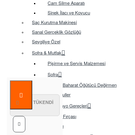
Cam Silme Aparatı
Sinek İlacı ve Kovucu
Saç Kurutma Makinesi
Sanal Gerçeklik Gözlüğü
Sevgiliye Özel
Sofra & Mutfak
Pişirme ve Servis Malzemesi
Sofra
Baharat Öğütücü Değirmen
Tasarruflu Ampuller
STOK TÜKENDİ
Temizlik ve Banyo Gereçleri
Tuvalet Fırçası
TV Aksesuarları