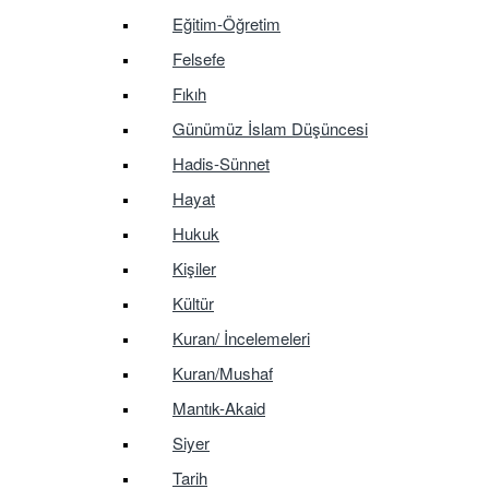
Eğitim-Öğretim
Felsefe
Fıkıh
Günümüz İslam Düşüncesi
Hadis-Sünnet
Hayat
Hukuk
Kişiler
Kültür
Kuran/ İncelemeleri
Kuran/Mushaf
Mantık-Akaid
Siyer
Tarih