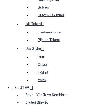
Sütyen
Sütyen Takımları
İkili Takım
Eşofman Takımı
Pijama Takımı
Üst Giyim
Bluz
Ceket
T-Shirt
Yelek
BIJUTERI
Bayan Yüzük ve Kombinler
Bijuteri Bileklik