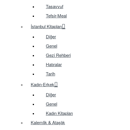
Tasavvuf
Tefsir-Meal
İstanbul Kitapları
Diğer
Genel
Gezi Rehberi
Hatıralar
Tarih
Kadın-Erkek
Diğer
Genel
Kadın Kitapları
Kalemlik & Ataşlık