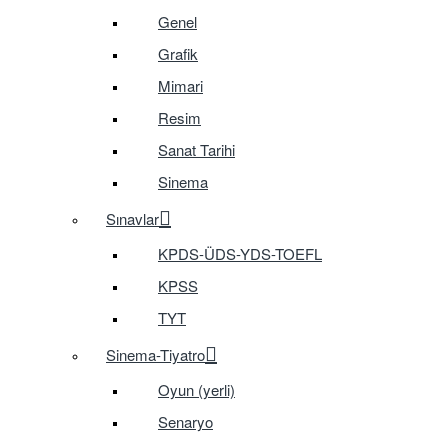
Genel
Grafik
Mimari
Resim
Sanat Tarihi
Sinema
Sınavlar
KPDS-ÜDS-YDS-TOEFL
KPSS
TYT
Sinema-Tiyatro
Oyun (yerli)
Senaryo