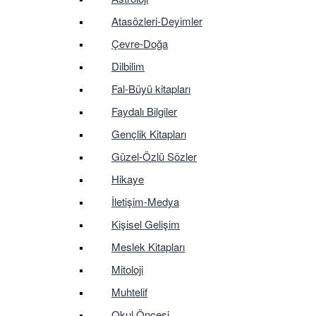
Atasözleri-Deyimler
Çevre-Doğa
Dilbilim
Fal-Büyü kitapları
Faydalı Bilgiler
Gençlik Kitapları
Güzel-Özlü Sözler
Hikaye
İletişim-Medya
Kişisel Gelişim
Meslek Kitapları
Mitoloji
Muhtelif
Okul Öncesi