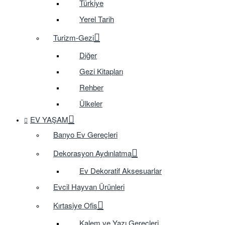
Türkiye
Yerel Tarih
Turizm-Gezi
Diğer
Gezi Kitapları
Rehber
Ülkeler
EV YAŞAM
Banyo Ev Gereçleri
Dekorasyon Aydınlatma
Ev Dekoratif Aksesuarlar
Evcil Hayvan Ürünleri
Kırtasiye Ofis
Kalem ve Yazı Gereçleri