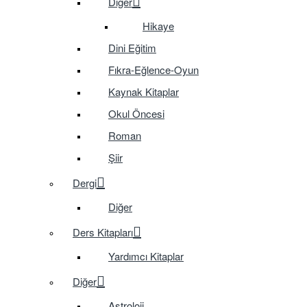
Diğer
Hikaye
Dini Eğitim
Fıkra-Eğlence-Oyun
Kaynak Kitaplar
Okul Öncesi
Roman
Şiir
Dergi
Diğer
Ders Kitapları
Yardımcı Kitaplar
Diğer
Astroloji