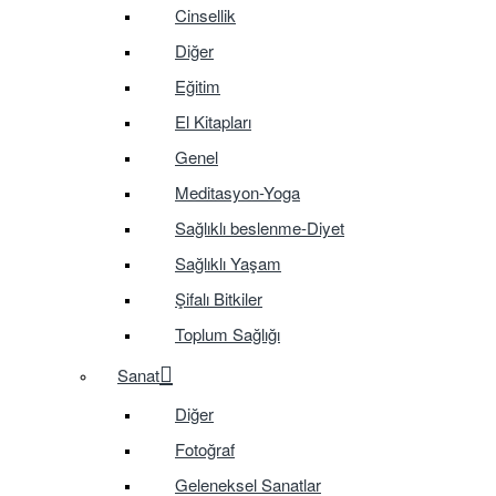
Cinsellik
Diğer
Eğitim
El Kitapları
Genel
Meditasyon-Yoga
Sağlıklı beslenme-Diyet
Sağlıklı Yaşam
Şifalı Bitkiler
Toplum Sağlığı
Sanat
Diğer
Fotoğraf
Geleneksel Sanatlar