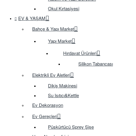
Okul Kırtasiyesi
EV & YAŞAM
Bahçe & Yapı Market
Yapı Market
Hırdavat Ürünleri
Silikon Tabancası
Elektrikli Ev Aletleri
Dikiş Makinesi
Su Isıtıcı&Kettle
Ev Dekorasyon
Ev Gereçleri
Püskürtücü Sprey Şişe