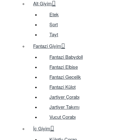
Alt Giyim
Etek
Şort
Tayt
Fantazi Giyim
Fantazi Babydoll
Fantazi Elbise
Fantazi Gecelik
Fantazi Külot
Jartiyer Çorabı
Jartiyer Takımı
Vucut Çorabı
İç Giyim
Külotlu Çorap