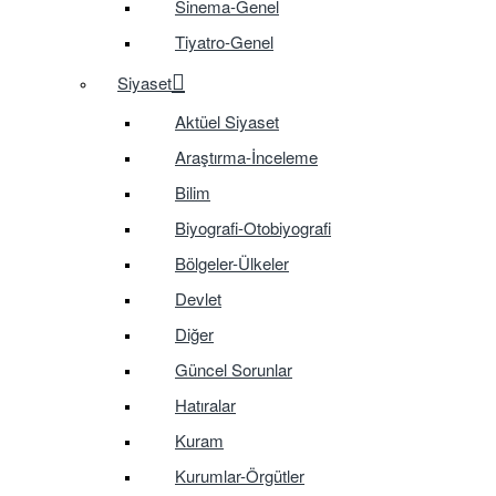
Sinema-Genel
Tiyatro-Genel
Siyaset
Aktüel Siyaset
Araştırma-İnceleme
Bilim
Biyografi-Otobiyografi
Bölgeler-Ülkeler
Devlet
Diğer
Güncel Sorunlar
Hatıralar
Kuram
Kurumlar-Örgütler