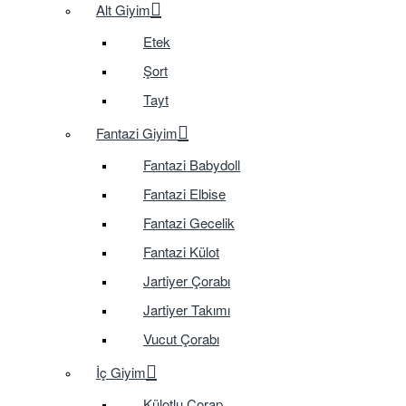
Alt Giyim
Etek
Şort
Tayt
Fantazi Giyim
Fantazi Babydoll
Fantazi Elbise
Fantazi Gecelik
Fantazi Külot
Jartiyer Çorabı
Jartiyer Takımı
Vucut Çorabı
İç Giyim
Külotlu Çorap