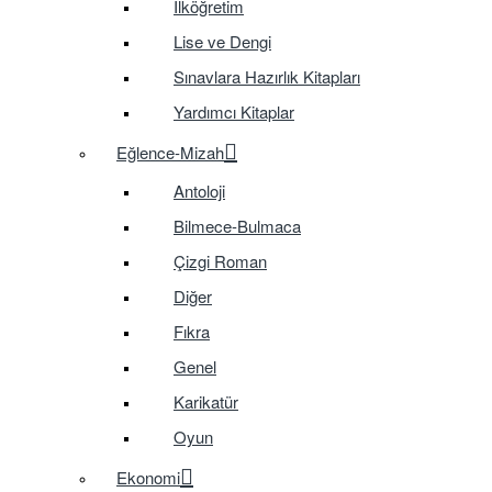
İlköğretim
Lise ve Dengi
Sınavlara Hazırlık Kitapları
Yardımcı Kitaplar
Eğlence-Mizah
Antoloji
Bilmece-Bulmaca
Çizgi Roman
Diğer
Fıkra
Genel
Karikatür
Oyun
Ekonomi