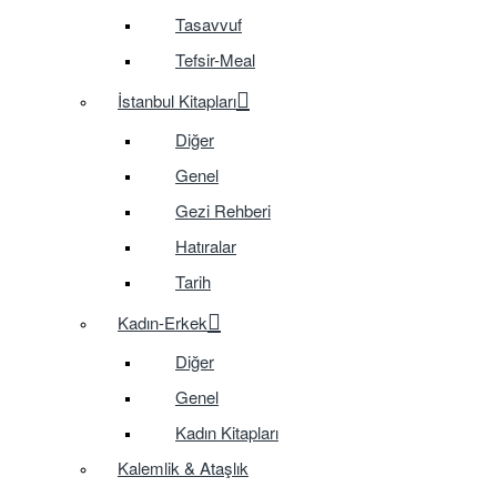
Tasavvuf
Tefsir-Meal
İstanbul Kitapları
Diğer
Genel
Gezi Rehberi
Hatıralar
Tarih
Kadın-Erkek
Diğer
Genel
Kadın Kitapları
Kalemlik & Ataşlık