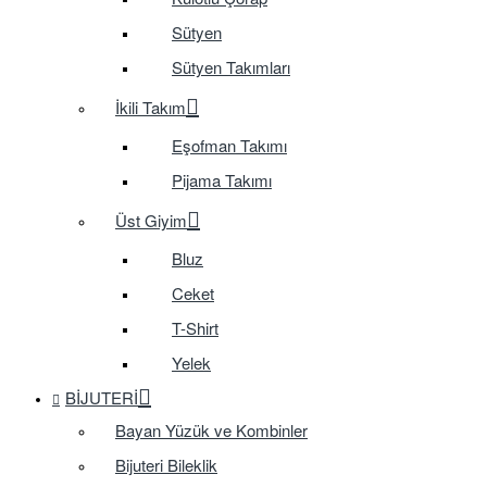
Sütyen
Sütyen Takımları
İkili Takım
Eşofman Takımı
Pijama Takımı
Üst Giyim
Bluz
Ceket
T-Shirt
Yelek
BIJUTERI
Bayan Yüzük ve Kombinler
Bijuteri Bileklik