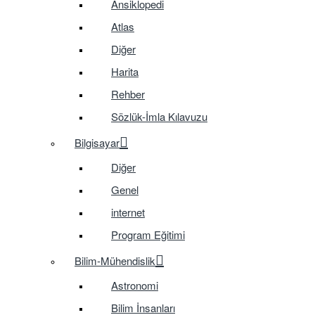
Ansiklopedi
Atlas
Diğer
Harita
Rehber
Sözlük-İmla Kılavuzu
Bilgisayar
Diğer
Genel
internet
Program Eğitimi
Bilim-Mühendislik
Astronomi
Bilim İnsanları