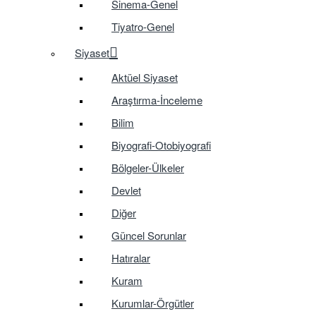
Sinema-Genel
Tiyatro-Genel
Siyaset
Aktüel Siyaset
Araştırma-İnceleme
Bilim
Biyografi-Otobiyografi
Bölgeler-Ülkeler
Devlet
Diğer
Güncel Sorunlar
Hatıralar
Kuram
Kurumlar-Örgütler