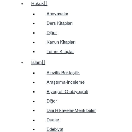
Hukuk
Anayasalar
Ders Kitapları
Diğer
Kanun Kitapları
Temel Kitaplar
İslam
Alevilik-Bektaşilik
Araştırma-Inceleme
Biyografi-Otobiyografi
Diğer
Dini Hikayeler-Menkıbeler
Dualar
Edebiyat