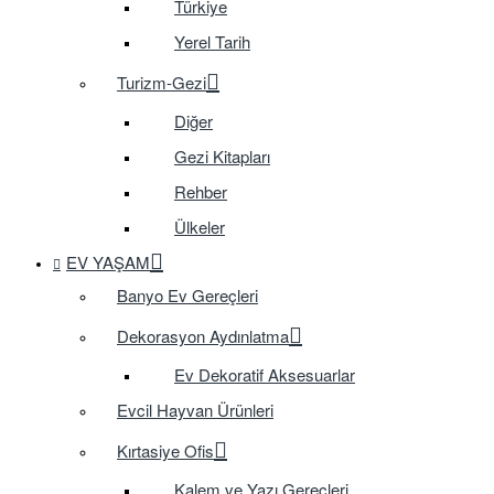
Türkiye
Yerel Tarih
Turizm-Gezi
Diğer
Gezi Kitapları
Rehber
Ülkeler
EV YAŞAM
Banyo Ev Gereçleri
Dekorasyon Aydınlatma
Ev Dekoratif Aksesuarlar
Evcil Hayvan Ürünleri
Kırtasiye Ofis
Kalem ve Yazı Gereçleri