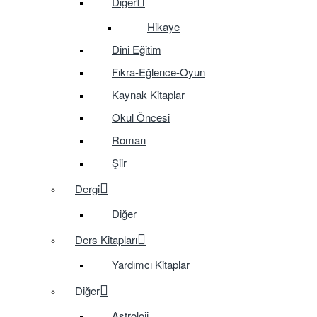
Diğer
Hikaye
Dini Eğitim
Fıkra-Eğlence-Oyun
Kaynak Kitaplar
Okul Öncesi
Roman
Şiir
Dergi
Diğer
Ders Kitapları
Yardımcı Kitaplar
Diğer
Astroloji