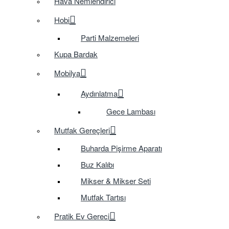
Hava Nemlendirici
Hobi
Parti Malzemeleri
Kupa Bardak
Mobilya
Aydınlatma
Gece Lambası
Mutfak Gereçleri
Buharda Pişirme Aparatı
Buz Kalıbı
Mikser & Mikser Seti
Mutfak Tartısı
Pratik Ev Gereci