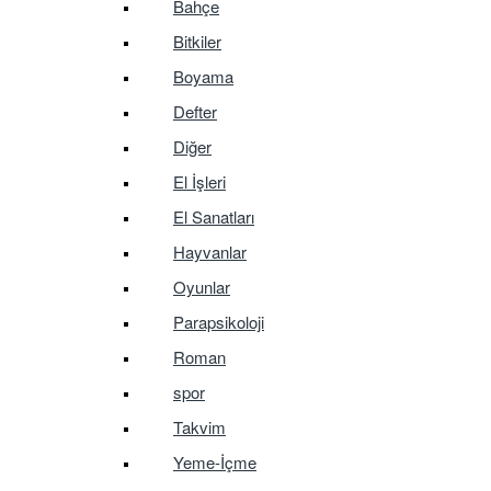
Bahçe
Bitkiler
Boyama
Defter
Diğer
El İşleri
El Sanatları
Hayvanlar
Oyunlar
Parapsikoloji
Roman
spor
Takvim
Yeme-İçme