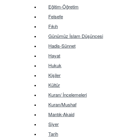
Eğitim-Öğretim
Felsefe
Fıkıh
Günümüz İslam Düşüncesi
Hadis-Sünnet
Hayat
Hukuk
Kişiler
Kültür
Kuran/ İncelemeleri
Kuran/Mushaf
Mantık-Akaid
Siyer
Tarih