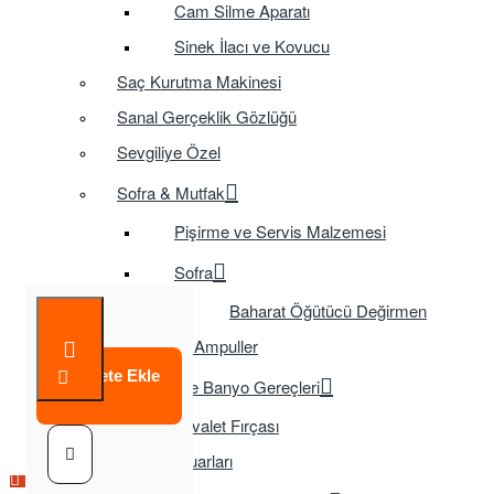
Cam Silme Aparatı
Sinek İlacı ve Kovucu
Saç Kurutma Makinesi
Sanal Gerçeklik Gözlüğü
Sevgiliye Özel
Sofra & Mutfak
Pişirme ve Servis Malzemesi
Sofra
Baharat Öğütücü Değirmen
Tasarruflu Ampuller
Sepete Ekle
Temizlik ve Banyo Gereçleri
Tuvalet Fırçası
TV Aksesuarları
Çok Satılan Ürün
Çok Satılan Ürün