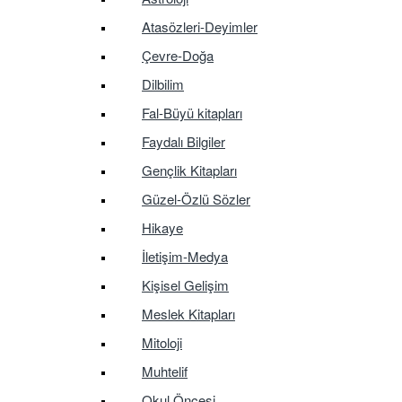
Atasözleri-Deyimler
Çevre-Doğa
Dilbilim
Fal-Büyü kitapları
Faydalı Bilgiler
Gençlik Kitapları
Güzel-Özlü Sözler
Hikaye
İletişim-Medya
Kişisel Gelişim
Meslek Kitapları
Mitoloji
Muhtelif
Okul Öncesi