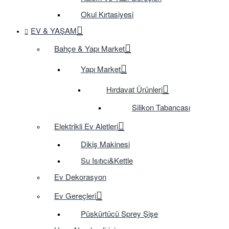
Okul Kırtasiyesi
EV & YAŞAM
Bahçe & Yapı Market
Yapı Market
Hırdavat Ürünleri
Silikon Tabancası
Elektrikli Ev Aletleri
Dikiş Makinesi
Su Isıtıcı&Kettle
Ev Dekorasyon
Ev Gereçleri
Püskürtücü Sprey Şişe