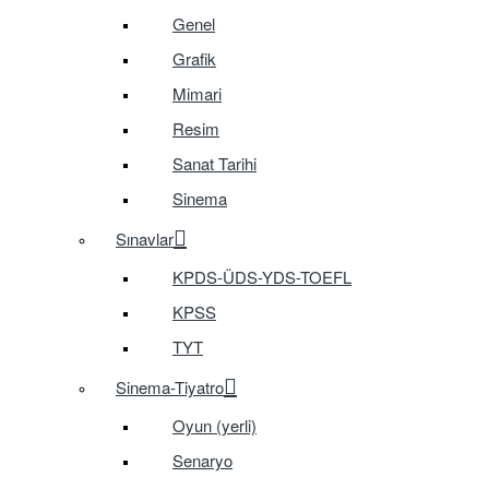
Genel
Grafik
Mimari
Resim
Sanat Tarihi
Sinema
Sınavlar
KPDS-ÜDS-YDS-TOEFL
KPSS
TYT
Sinema-Tiyatro
Oyun (yerli)
Senaryo