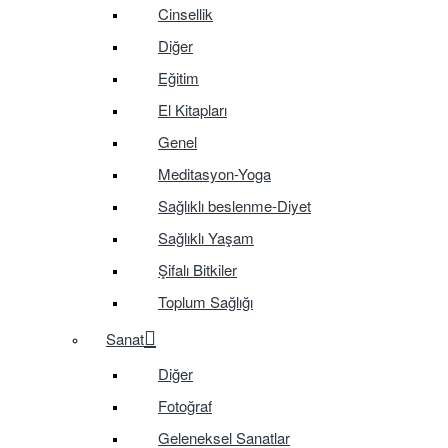
Cinsellik
Diğer
Eğitim
El Kitapları
Genel
Meditasyon-Yoga
Sağlıklı beslenme-Diyet
Sağlıklı Yaşam
Şifalı Bitkiler
Toplum Sağlığı
Sanat
Diğer
Fotoğraf
Geleneksel Sanatlar