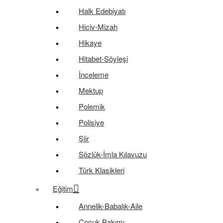
Halk Edebiyatı
Hiciv-Mizah
Hikaye
Hitabet-Söyleşi
İnceleme
Mektup
Polemik
Polisiye
Şiir
Sözlük-İmla Kılavuzu
Türk Klasikleri
Eğitim
Annelik-Babalık-Aile
Çocuk Bakımı