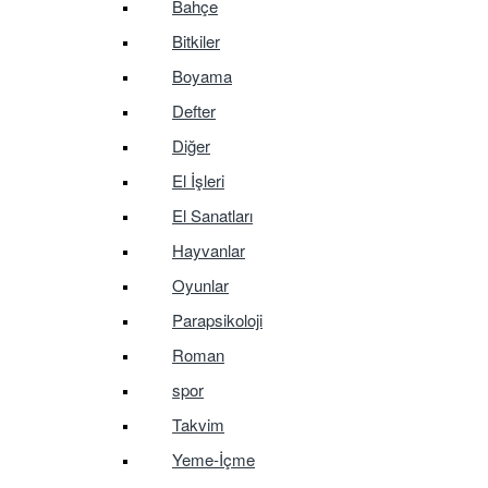
Bahçe
Bitkiler
Boyama
Defter
Diğer
El İşleri
El Sanatları
Hayvanlar
Oyunlar
Parapsikoloji
Roman
spor
Takvim
Yeme-İçme