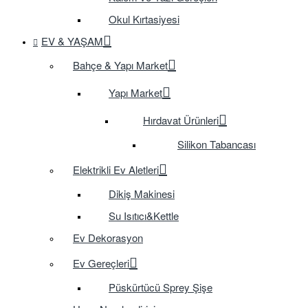
Okul Kırtasiyesi
EV & YAŞAM
Bahçe & Yapı Market
Yapı Market
Hırdavat Ürünleri
Silikon Tabancası
Elektrikli Ev Aletleri
Dikiş Makinesi
Su Isıtıcı&Kettle
Ev Dekorasyon
Ev Gereçleri
Püskürtücü Sprey Şişe