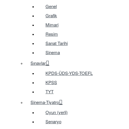
Genel
Grafik
Mimari
Resim
Sanat Tarihi
Sinema
Sınavlar
KPDS-ÜDS-YDS-TOEFL
KPSS
TYT
Sinema-Tiyatro
Oyun (yerli)
Senaryo