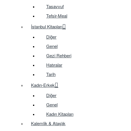
Tasavvuf
Tefsir-Meal
İstanbul Kitapları
Diğer
Genel
Gezi Rehberi
Hatıralar
Tarih
Kadın-Erkek
Diğer
Genel
Kadın Kitapları
Kalemlik & Ataşlık