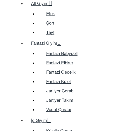
Alt Giyim
Etek
Şort
Tayt
Fantazi Giyim
Fantazi Babydoll
Fantazi Elbise
Fantazi Gecelik
Fantazi Külot
Jartiyer Çorabı
Jartiyer Takımı
Vucut Çorabı
İç Giyim
Külotlu Çorap