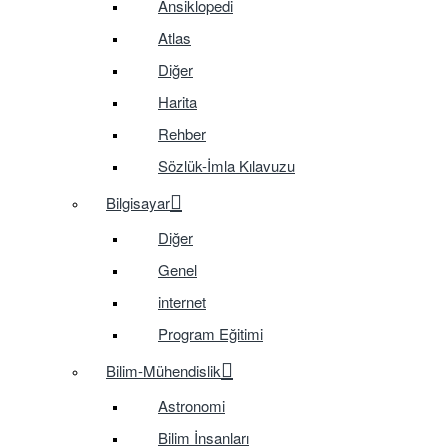
Ansiklopedi
Atlas
Diğer
Harita
Rehber
Sözlük-İmla Kılavuzu
Bilgisayar
Diğer
Genel
internet
Program Eğitimi
Bilim-Mühendislik
Astronomi
Bilim İnsanları