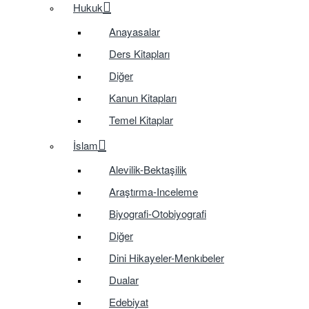
Hukuk
Anayasalar
Ders Kitapları
Diğer
Kanun Kitapları
Temel Kitaplar
İslam
Alevilik-Bektaşilik
Araştırma-Inceleme
Biyografi-Otobiyografi
Diğer
Dini Hikayeler-Menkıbeler
Dualar
Edebiyat