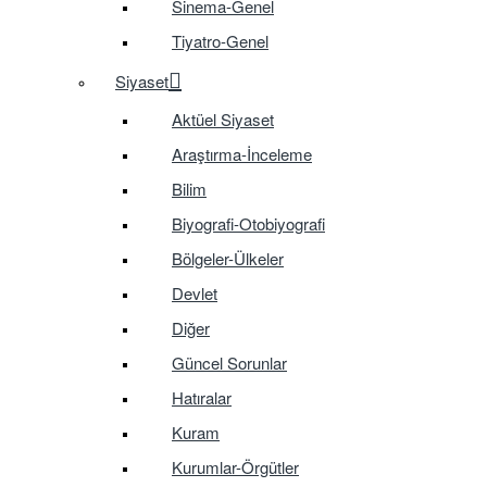
Sinema-Genel
Tiyatro-Genel
Siyaset
Aktüel Siyaset
Araştırma-İnceleme
Bilim
Biyografi-Otobiyografi
Bölgeler-Ülkeler
Devlet
Diğer
Güncel Sorunlar
Hatıralar
Kuram
Kurumlar-Örgütler