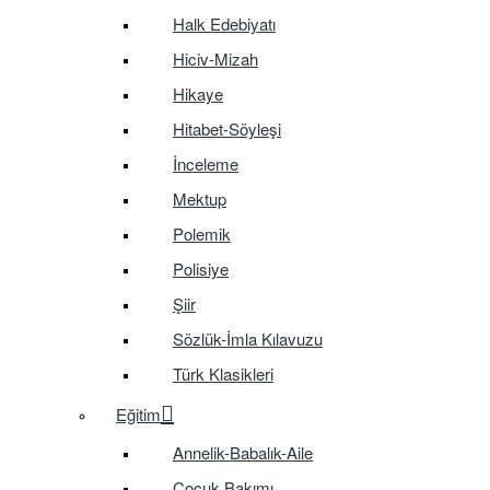
Halk Edebiyatı
Hiciv-Mizah
Hikaye
Hitabet-Söyleşi
İnceleme
Mektup
Polemik
Polisiye
Şiir
Sözlük-İmla Kılavuzu
Türk Klasikleri
Eğitim
Annelik-Babalık-Aile
Çocuk Bakımı