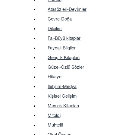
Atasözleri-Deyimler
Çevre-Doğa
Dilbilim
Fal-Büyü kitapları
Faydalı Bilgiler
Gençlik Kitapları
Güzel-Özlü Sözler
Hikaye
İletişim-Medya
Kişisel Gelişim
Meslek Kitapları
Mitoloji
Muhtelif
Okul Öncesi