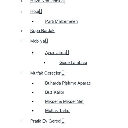
Hava Nemlendirici
Hobi
Parti Malzemeleri
Kupa Bardak
Mobilya
Aydınlatma
Gece Lambası
Mutfak Gereçleri
Buharda Pişirme Aparatı
Buz Kalıbı
Mikser & Mikser Seti
Mutfak Tartısı
Pratik Ev Gereci