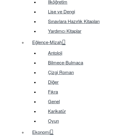
İlköğretim
Lise ve Dengi
Sınavlara Hazırlık Kitapları
Yardımcı Kitaplar
Eğlence-Mizah
Antoloji
Bilmece-Bulmaca
Çizgi Roman
Diğer
Fıkra
Genel
Karikatür
Oyun
Ekonomi