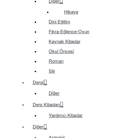
Diğer
Hikaye
Dini Eğitim
Fıkra-Eğlence-Oyun
Kaynak Kitaplar
Okul Öncesi
Roman
Şiir
Dergi
Diğer
Ders Kitapları
Yardımcı Kitaplar
Diğer
Astroloji