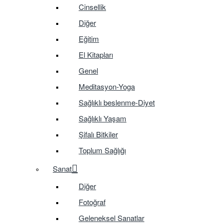
Cinsellik
Diğer
Eğitim
El Kitapları
Genel
Meditasyon-Yoga
Sağlıklı beslenme-Diyet
Sağlıklı Yaşam
Şifalı Bitkiler
Toplum Sağlığı
Sanat
Diğer
Fotoğraf
Geleneksel Sanatlar