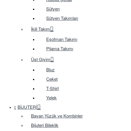
Sütyen
Sütyen Takımları
İkili Takım
Eşofman Takımı
Pijama Takımı
Üst Giyim
Bluz
Ceket
T-Shirt
Yelek
BIJUTERI
Bayan Yüzük ve Kombinler
Bijuteri Bileklik