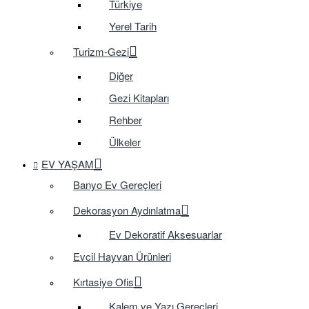
Türkiye
Yerel Tarih
Turizm-Gezi
Diğer
Gezi Kitapları
Rehber
Ülkeler
EV YAŞAM
Banyo Ev Gereçleri
Dekorasyon Aydınlatma
Ev Dekoratif Aksesuarlar
Evcil Hayvan Ürünleri
Kırtasiye Ofis
Kalem ve Yazı Gereçleri