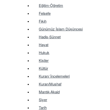
Eğitim-Öğretim
Felsefe
Fıkıh
Günümüz İslam Düşüncesi
Hadis-Sünnet
Hayat
Hukuk
Kişiler
Kültür
Kuran/ İncelemeleri
Kuran/Mushaf
Mantık-Akaid
Siyer
Tarih