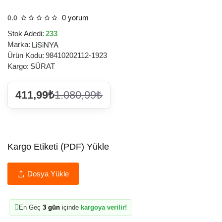
0 yorum
0.0
Stok Adedi:
233
LiSiNYA
Marka:
Ürün Kodu:
98410202112-1923
Kargo:
SÜRAT
411,99₺
1.080,99₺
Kargo Etiketi (PDF) Yükle
Dosya Yükle
En Geç
3 gün
içinde
kargoya verilir!