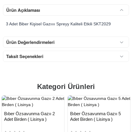
Ürün Açıklaması
3 Adet Biber Kişisel Gazıııı Spreyy Kaliteli Etkili SKT2029
Ürün Değerlendirmeleri
Taksit Seçenekleri
Kategori Ürünleri
HIZLI
HIZLI
Yeni Ürün
Yeni Ürün
Bıber Özsavunma Gazıı 2
Bıber Özsavunma Gazıı 5
TESLİMAT
TESLİMAT
Çok Satılan Ürün
Çok Satılan Ürün
Adet Birden ( Lisinya )
Adet Birden ( Lisinya )