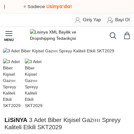
|
⭐ Sadece
Lisinya’da!
Giriş Yap
Bayi Ol
HIZLI
TESLİMAT
LiSiNYA
3 Adet Biber Kişisel Gazıııı Spreyy
Kaliteli Etkili SKT2029