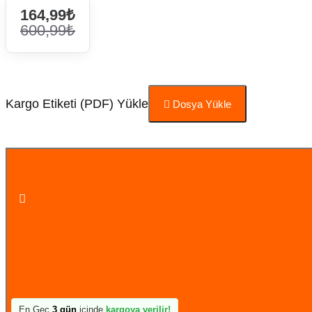
164,99₺
600,99₺
Kargo Etiketi (PDF) Yükle
Dosya Yükle
Sepete Ekle
En Geç
3 gün
içinde
kargoya verilir!