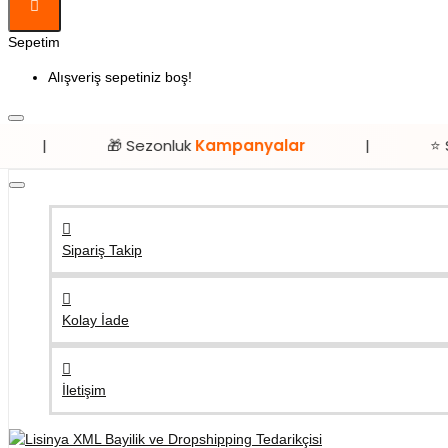
Sepetim
Alışveriş sepetiniz boş!
🎁 Sezonluk
Kampanyalar
|
⭐ Sadece
Lisin
Sipariş Takip
Kolay İade
İletişim