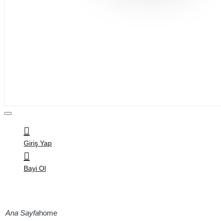
Bijuteri
Saç Aksesuarları
Kitap & Kırtasiye
Ev Yaşam
Oyuncak
Hırdavat
Tüm Ürünler
Giriş Yap
Bayi Ol
home