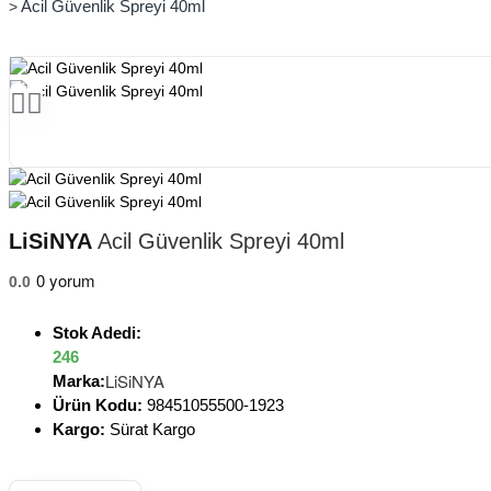
Acil Güvenlik Spreyi 40ml
LiSiNYA
Acil Güvenlik Spreyi 40ml
0 yorum
0.0
Stok Adedi:
246
LiSiNYA
Marka:
Ürün Kodu:
98451055500-1923
Kargo:
Sürat Kargo