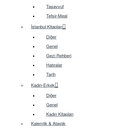
Tasavvuf
Tefsir-Meal
İstanbul Kitapları
Diğer
Genel
Gezi Rehberi
Hatıralar
Tarih
Kadın-Erkek
Diğer
Genel
Kadın Kitapları
Kalemlik & Ataşlık