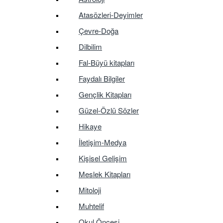
Atasözleri-Deyimler
Çevre-Doğa
Dilbilim
Fal-Büyü kitapları
Faydalı Bilgiler
Gençlik Kitapları
Güzel-Özlü Sözler
Hikaye
İletişim-Medya
Kişisel Gelişim
Meslek Kitapları
Mitoloji
Muhtelif
Okul Öncesi