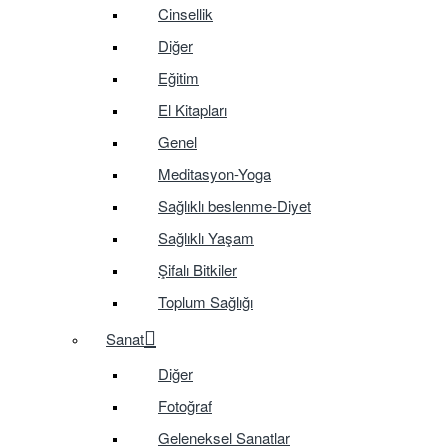
Cinsellik
Diğer
Eğitim
El Kitapları
Genel
Meditasyon-Yoga
Sağlıklı beslenme-Diyet
Sağlıklı Yaşam
Şifalı Bitkiler
Toplum Sağlığı
Sanat
Diğer
Fotoğraf
Geleneksel Sanatlar