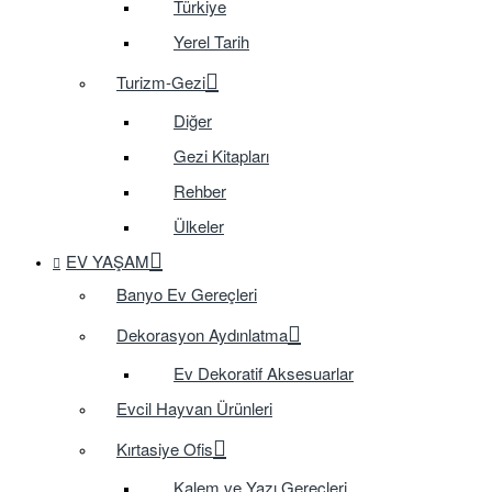
Türkiye
Yerel Tarih
Turizm-Gezi
Diğer
Gezi Kitapları
Rehber
Ülkeler
EV YAŞAM
Banyo Ev Gereçleri
Dekorasyon Aydınlatma
Ev Dekoratif Aksesuarlar
Evcil Hayvan Ürünleri
Kırtasiye Ofis
Kalem ve Yazı Gereçleri