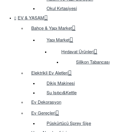
Okul Kırtasiyesi
EV & YAŞAM
Bahçe & Yapı Market
Yapı Market
Hırdavat Ürünleri
Silikon Tabancası
Elektrikli Ev Aletleri
Dikiş Makinesi
Su Isıtıcı&Kettle
Ev Dekorasyon
Ev Gereçleri
Püskürtücü Sprey Şişe