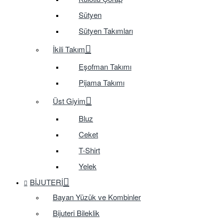
Sütyen
Sütyen Takımları
İkili Takım
Eşofman Takımı
Pijama Takımı
Üst Giyim
Bluz
Ceket
T-Shirt
Yelek
BIJUTERI
Bayan Yüzük ve Kombinler
Bijuteri Bileklik