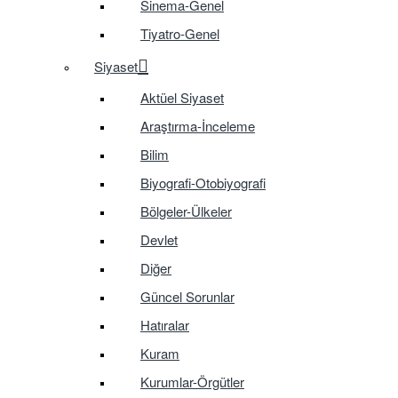
Sinema-Genel
Tiyatro-Genel
Siyaset
Aktüel Siyaset
Araştırma-İnceleme
Bilim
Biyografi-Otobiyografi
Bölgeler-Ülkeler
Devlet
Diğer
Güncel Sorunlar
Hatıralar
Kuram
Kurumlar-Örgütler