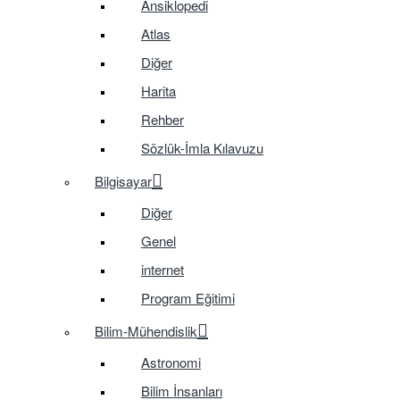
Ansiklopedi
Atlas
Diğer
Harita
Rehber
Sözlük-İmla Kılavuzu
Bilgisayar
Diğer
Genel
internet
Program Eğitimi
Bilim-Mühendislik
Astronomi
Bilim İnsanları