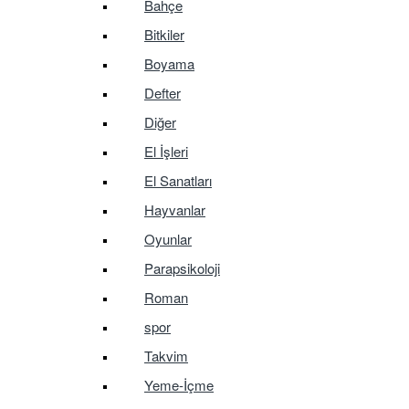
Bahçe
Bitkiler
Boyama
Defter
Diğer
El İşleri
El Sanatları
Hayvanlar
Oyunlar
Parapsikoloji
Roman
spor
Takvim
Yeme-İçme