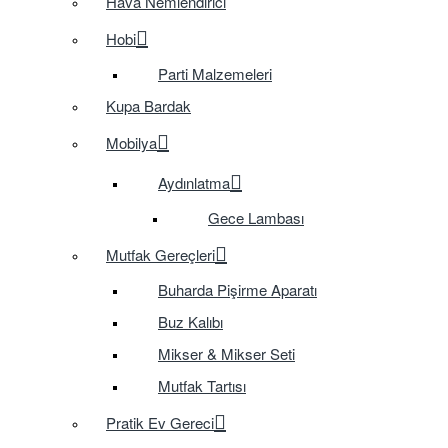
Hava Nemlendirici
Hobi
Parti Malzemeleri
Kupa Bardak
Mobilya
Aydınlatma
Gece Lambası
Mutfak Gereçleri
Buharda Pişirme Aparatı
Buz Kalıbı
Mikser & Mikser Seti
Mutfak Tartısı
Pratik Ev Gereci