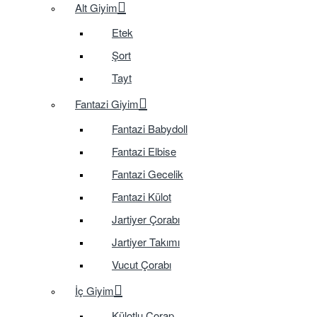
Alt Giyim
Etek
Şort
Tayt
Fantazi Giyim
Fantazi Babydoll
Fantazi Elbise
Fantazi Gecelik
Fantazi Külot
Jartiyer Çorabı
Jartiyer Takımı
Vucut Çorabı
İç Giyim
Külotlu Çorap