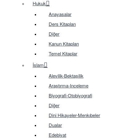
Hukuk
Anayasalar
Ders Kitapları
Diğer
Kanun Kitapları
Temel Kitaplar
İslam
Alevilik-Bektaşilik
Araştırma-Inceleme
Biyografi-Otobiyografi
Diğer
Dini Hikayeler-Menkıbeler
Dualar
Edebiyat