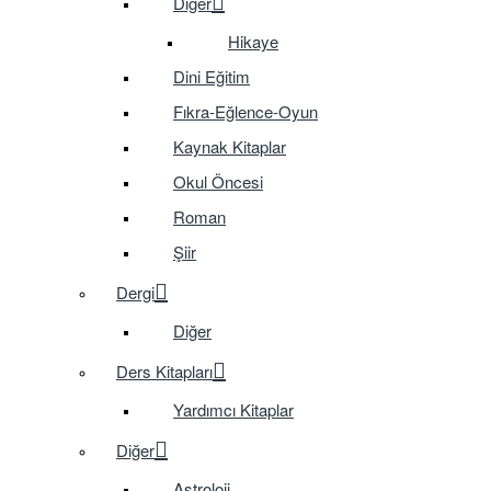
Diğer
Hikaye
Dini Eğitim
Fıkra-Eğlence-Oyun
Kaynak Kitaplar
Okul Öncesi
Roman
Şiir
Dergi
Diğer
Ders Kitapları
Yardımcı Kitaplar
Diğer
Astroloji