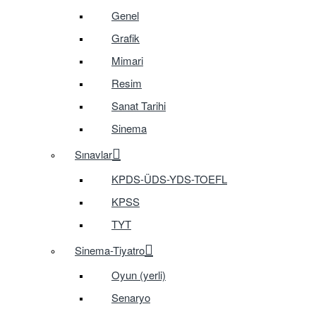
Genel
Grafik
Mimari
Resim
Sanat Tarihi
Sinema
Sınavlar
KPDS-ÜDS-YDS-TOEFL
KPSS
TYT
Sinema-Tiyatro
Oyun (yerli)
Senaryo