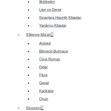
İlköğretim
Lise ve Dengi
Sınavlara Hazırlık Kitapları
Yardımcı Kitaplar
Eğlence-Mizah
Antoloji
Bilmece-Bulmaca
Çizgi Roman
Diğer
Fıkra
Genel
Karikatür
Oyun
Ekonomi