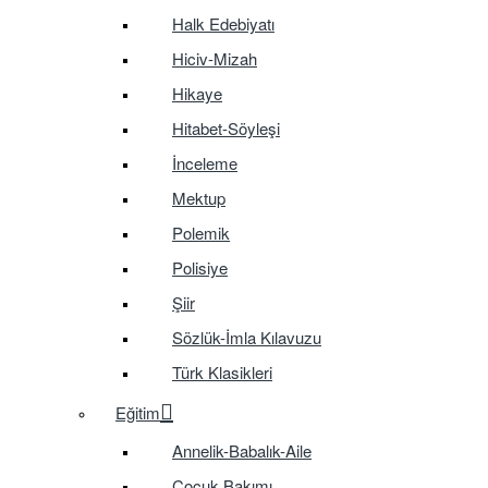
Halk Edebiyatı
Hiciv-Mizah
Hikaye
Hitabet-Söyleşi
İnceleme
Mektup
Polemik
Polisiye
Şiir
Sözlük-İmla Kılavuzu
Türk Klasikleri
Eğitim
Annelik-Babalık-Aile
Çocuk Bakımı