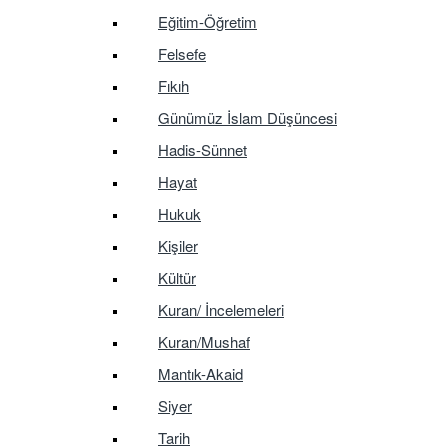
Eğitim-Öğretim
Felsefe
Fıkıh
Günümüz İslam Düşüncesi
Hadis-Sünnet
Hayat
Hukuk
Kişiler
Kültür
Kuran/ İncelemeleri
Kuran/Mushaf
Mantık-Akaid
Siyer
Tarih