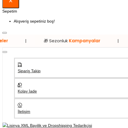
Sepetim
Alışveriş sepetiniz boş!
🎁 Sezonluk
Kampanyalar
|
⭐ Sadec
Sipariş Takip
Kolay İade
İletişim