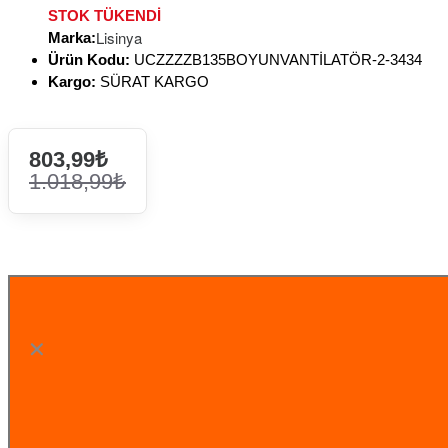
STOK TÜKENDİ
Lisinya
Marka:
Ürün Kodu:
UCZZZZB135BOYUNVANTİLATÖR-2-3434
Kargo:
SÜRAT KARGO
803,99₺
1.018,99₺
STOK TÜKENDİ