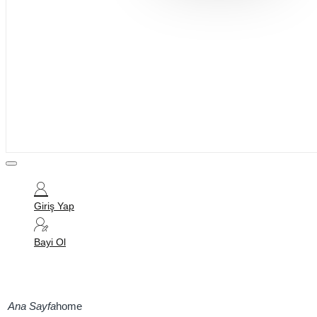
Bijuteri
Saç Aksesuarları
Kitap & Kırtasiye
Ev Yaşam
Oyuncak
Hırdavat
Tüm Ürünler
Giriş Yap
Bayi Ol
home