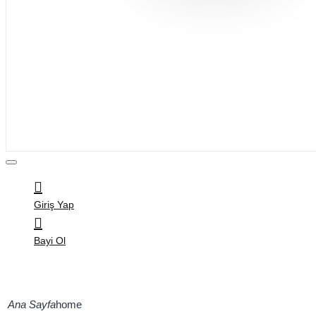
Bijuteri
Saç Aksesuarları
Kitap & Kırtasiye
Ev Yaşam
Oyuncak
Hırdavat
Tüm Ürünler
Giriş Yap
Bayi Ol
home