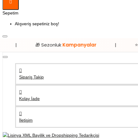
Sepetim
Alışveriş sepetiniz boş!
🎁 Sezonluk
Kampanyalar
|
⭐ Sadece
Lis
Sipariş Takip
Kolay İade
İletişim