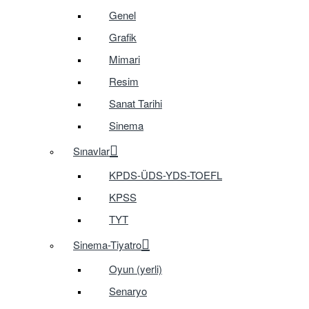
Genel
Grafik
Mimari
Resim
Sanat Tarihi
Sinema
Sınavlar
KPDS-ÜDS-YDS-TOEFL
KPSS
TYT
Sinema-Tiyatro
Oyun (yerli)
Senaryo