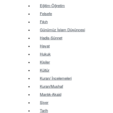
Eğitim-Öğretim
Felsefe
Fıkıh
Günümüz İslam Düşüncesi
Hadis-Sünnet
Hayat
Hukuk
Kişiler
Kültür
Kuran/ İncelemeleri
Kuran/Mushaf
Mantık-Akaid
Siyer
Tarih