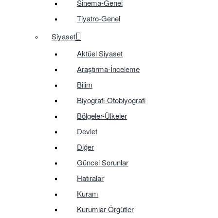
Sinema-Genel
Tiyatro-Genel
Siyaset
Aktüel Siyaset
Araştırma-İnceleme
Bilim
Biyografi-Otobiyografi
Bölgeler-Ülkeler
Devlet
Diğer
Güncel Sorunlar
Hatıralar
Kuram
Kurumlar-Örgütler