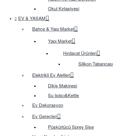
Okul Kırtasiyesi
EV & YAŞAM
Bahçe & Yapı Market
Yapı Market
Hırdavat Ürünleri
Silikon Tabancası
Elektrikli Ev Aletleri
Dikiş Makinesi
Su Isıtıcı&Kettle
Ev Dekorasyon
Ev Gereçleri
Püskürtücü Sprey Şişe