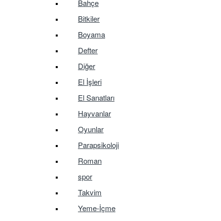
Bahçe
Bitkiler
Boyama
Defter
Diğer
El İşleri
El Sanatları
Hayvanlar
Oyunlar
Parapsikoloji
Roman
spor
Takvim
Yeme-İçme