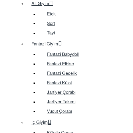
Alt Giyim
Etek
Şort
Tayt
Fantazi Giyim
Fantazi Babydoll
Fantazi Elbise
Fantazi Gecelik
Fantazi Külot
Jartiyer Çorabı
Jartiyer Takımı
Vucut Çorabı
İç Giyim
Külotlu Çorap