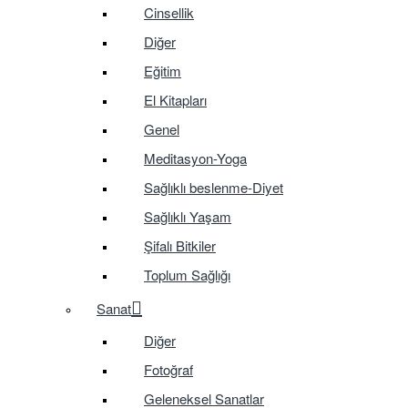
Cinsellik
Diğer
Eğitim
El Kitapları
Genel
Meditasyon-Yoga
Sağlıklı beslenme-Diyet
Sağlıklı Yaşam
Şifalı Bitkiler
Toplum Sağlığı
Sanat
Diğer
Fotoğraf
Geleneksel Sanatlar