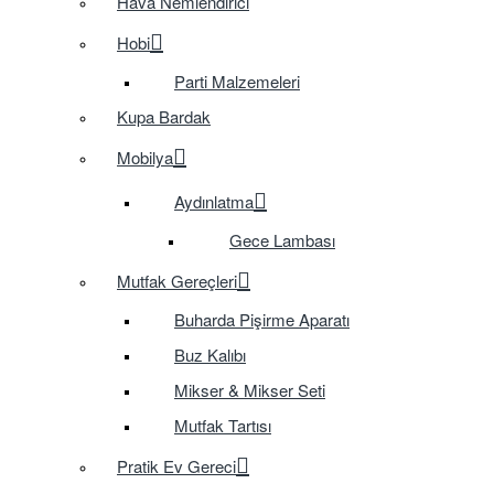
Hava Nemlendirici
Hobi
Parti Malzemeleri
Kupa Bardak
Mobilya
Aydınlatma
Gece Lambası
Mutfak Gereçleri
Buharda Pişirme Aparatı
Buz Kalıbı
Mikser & Mikser Seti
Mutfak Tartısı
Pratik Ev Gereci