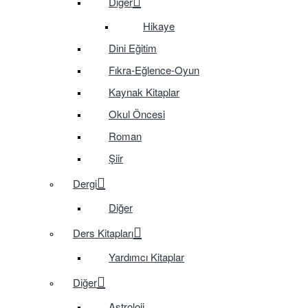
Diğer
Hikaye
Dini Eğitim
Fıkra-Eğlence-Oyun
Kaynak Kitaplar
Okul Öncesi
Roman
Şiir
Dergi
Diğer
Ders Kitapları
Yardımcı Kitaplar
Diğer
Astroloji