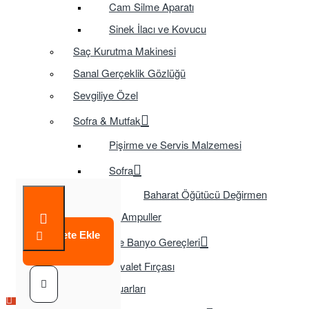
Cam Silme Aparatı
Sinek İlacı ve Kovucu
Saç Kurutma Makinesi
Sanal Gerçeklik Gözlüğü
Sevgiliye Özel
Sofra & Mutfak
Pişirme ve Servis Malzemesi
Sofra
Baharat Öğütücü Değirmen
Tasarruflu Ampuller
Sepete Ekle
Temizlik ve Banyo Gereçleri
Tuvalet Fırçası
TV Aksesuarları
Çok Satılan Ürün
Çok Satılan Ürün
Çok Satılan Ürün
Çok Satılan Ürün
Çok Satılan Ürün
Çok Satılan Ürün
Çok Satılan Ürün
Çok Satılan Ürün
Çok Satılan Ürün