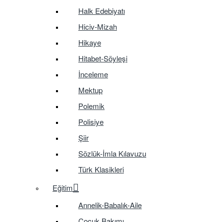
Halk Edebiyatı
Hiciv-Mizah
Hikaye
Hitabet-Söyleşi
İnceleme
Mektup
Polemik
Polisiye
Şiir
Sözlük-İmla Kılavuzu
Türk Klasikleri
Eğitim
Annelik-Babalık-Aile
Çocuk Bakımı