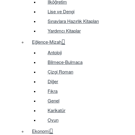
İlköğretim
Lise ve Dengi
Sınavlara Hazırlık Kitapları
Yardımcı Kitaplar
Eğlence-Mizah
Antoloji
Bilmece-Bulmaca
Çizgi Roman
Diğer
Fıkra
Genel
Karikatür
Oyun
Ekonomi