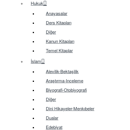
Hukuk
Anayasalar
Ders Kitapları
Diğer
Kanun Kitapları
Temel Kitaplar
İslam
Alevilik-Bektaşilik
Araştırma-Inceleme
Biyografi-Otobiyografi
Diğer
Dini Hikayeler-Menkıbeler
Dualar
Edebiyat