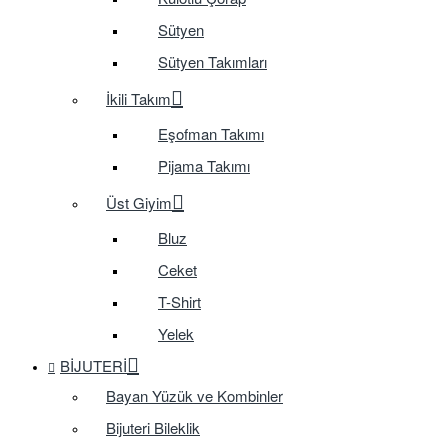
Sütyen
Sütyen Takımları
İkili Takım
Eşofman Takımı
Pijama Takımı
Üst Giyim
Bluz
Ceket
T-Shirt
Yelek
BIJUTERI
Bayan Yüzük ve Kombinler
Bijuteri Bileklik