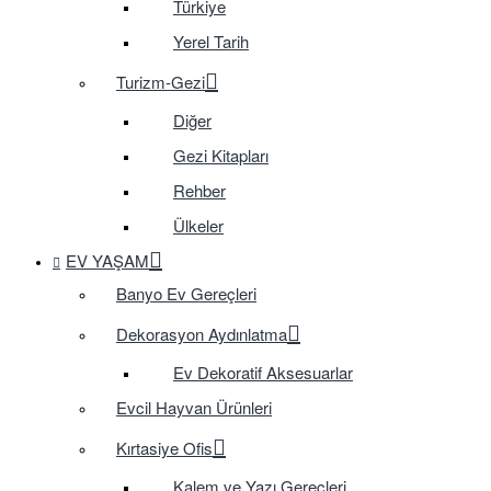
Türkiye
Yerel Tarih
Turizm-Gezi
Diğer
Gezi Kitapları
Rehber
Ülkeler
EV YAŞAM
Banyo Ev Gereçleri
Dekorasyon Aydınlatma
Ev Dekoratif Aksesuarlar
Evcil Hayvan Ürünleri
Kırtasiye Ofis
Kalem ve Yazı Gereçleri