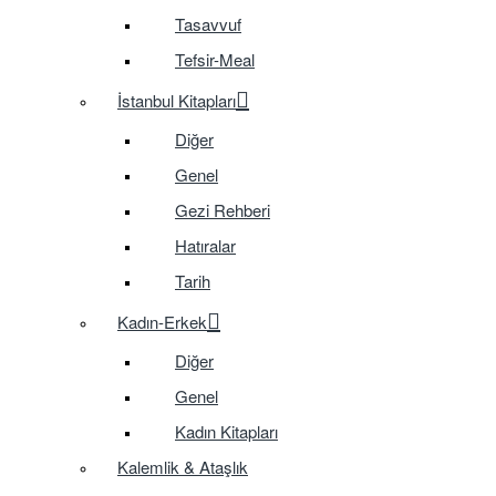
Tasavvuf
Tefsir-Meal
İstanbul Kitapları
Diğer
Genel
Gezi Rehberi
Hatıralar
Tarih
Kadın-Erkek
Diğer
Genel
Kadın Kitapları
Kalemlik & Ataşlık