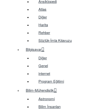
Ansiklopedi
Atlas
Diğer
Harita
Rehber
Sözlük-İmla Kılavuzu
Bilgisayar
Diğer
Genel
internet
Program Eğitimi
Bilim-Mühendislik
Astronomi
Bilim İnsanları