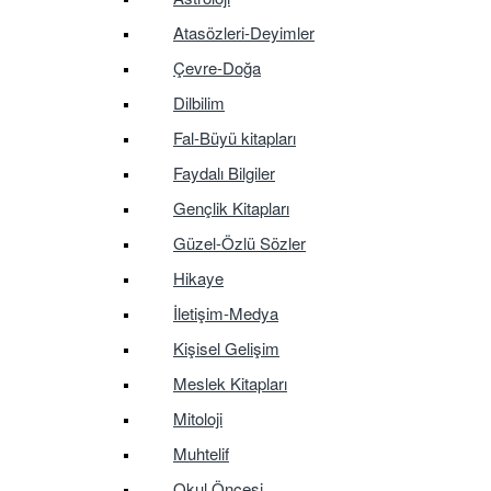
Atasözleri-Deyimler
Çevre-Doğa
Dilbilim
Fal-Büyü kitapları
Faydalı Bilgiler
Gençlik Kitapları
Güzel-Özlü Sözler
Hikaye
İletişim-Medya
Kişisel Gelişim
Meslek Kitapları
Mitoloji
Muhtelif
Okul Öncesi