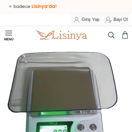
⭐ Sadece
Lisinya’da!
Giriş Yap
Bayi Ol