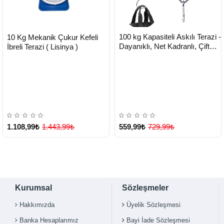
HIZLI
HIZLI
Yeni Ürün
Yeni Ürün
100 kg Kapasiteli Askılı Terazi -
10 Kg Mekanik Çukur Kefeli
TESLİMAT
TESLİMAT
Dayanıklı, Net Kadranlı, Çift
İbreli Terazi ( Lisinya )
Ölçü Birimli, Endüstriyel ve Dış
Mekan Uyumlu ( Lisinya )
1.108,99₺
1.443,99₺
559,99₺
729,99₺
Çok Satılan Ürün
Kurumsal
Sözleşmeler
Hakkımızda
Üyelik Sözleşmesi
Banka Hesaplarımız
Bayi İade Sözleşmesi