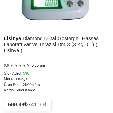
HIZLI
TESLİMAT
Lisinya
Diamond Dijital Göstergeli Hassas
Laboratuvar ve Terazisi Dm-3 (3 Kg-0.1) (
Lisinya )
0 yorum
0.0
Stok Adedi:
536
Lisinya
Marka:
Ürün Kodu:
2844-1457
Kargo:
Sürat Kargo
569,99₺
741,99₺