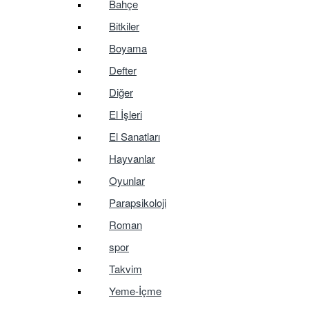
Bahçe
Bitkiler
Boyama
Defter
Diğer
El İşleri
El Sanatları
Hayvanlar
Oyunlar
Parapsikoloji
Roman
spor
Takvim
Yeme-İçme