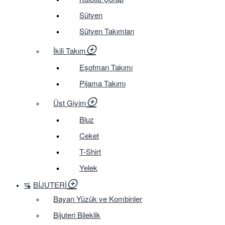
Sütyen
Sütyen Takımları
İkili Takım
Eşofman Takımı
Pijama Takımı
Üst Giyim
Bluz
Ceket
T-Shirt
Yelek
BIJUTERI
Bayan Yüzük ve Kombinler
Bijuteri Bileklik