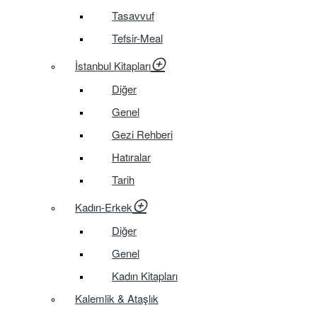
Tasavvuf
Tefsir-Meal
İstanbul Kitapları
Diğer
Genel
Gezi Rehberi
Hatıralar
Tarih
Kadın-Erkek
Diğer
Genel
Kadın Kitapları
Kalemlik & Ataşlık