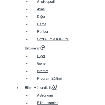
Ansiklopedi
Atlas
Diğer
Harita
Rehber
Sözlük-İmla Kılavuzu
Bilgisayar
Diğer
Genel
internet
Program Eğitimi
Bilim-Mühendislik
Astronomi
Bilim İnsanları