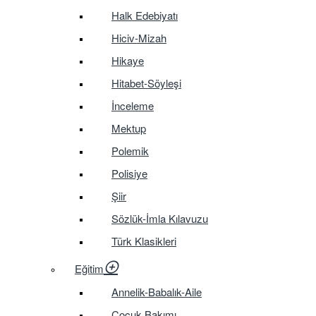
Halk Edebiyatı
Hiciv-Mizah
Hikaye
Hitabet-Söyleşi
İnceleme
Mektup
Polemik
Polisiye
Şiir
Sözlük-İmla Kılavuzu
Türk Klasikleri
Eğitim
Annelik-Babalık-Aile
Çocuk Bakımı