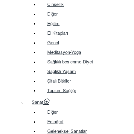
Cinsellik
Diğer
Eğitim
El Kitapları
Genel
Meditasyon-Yoga
Sağlıklı beslenme-Diyet
Sağlıklı Yaşam
Şifalı Bitkiler
Toplum Sağlığı
Sanat
Diğer
Fotoğraf
Geleneksel Sanatlar