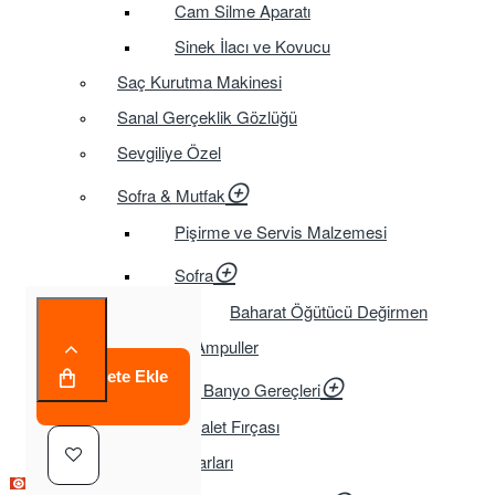
Cam Silme Aparatı
Sinek İlacı ve Kovucu
Saç Kurutma Makinesi
Sanal Gerçeklik Gözlüğü
Sevgiliye Özel
Sofra & Mutfak
Pişirme ve Servis Malzemesi
Sofra
Baharat Öğütücü Değirmen
Tasarruflu Ampuller
Sepete Ekle
Temizlik ve Banyo Gereçleri
Tuvalet Fırçası
TV Aksesuarları
Çok Satılan Ürün
Çok Satılan Ürün
Çok Satılan Ürün
Çok Satılan Ürün
Çok Satılan Ürün
Çok Satılan Ürün
Çok Satılan Ürün
Çok Satılan Ürün
Çok Satılan Ürün
Çok Satılan Ürün