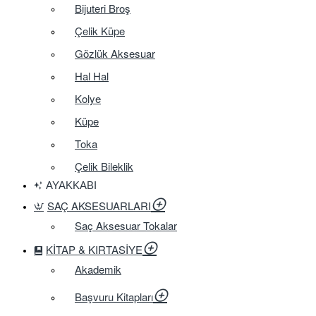
Bijuteri Broş
Çelik Küpe
Gözlük Aksesuar
Hal Hal
Kolye
Küpe
Toka
Çelik Bileklik
AYAKKABI
SAÇ AKSESUARLARI
Saç Aksesuar Tokalar
KITAP & KIRTASIYE
Akademik
Başvuru Kitapları