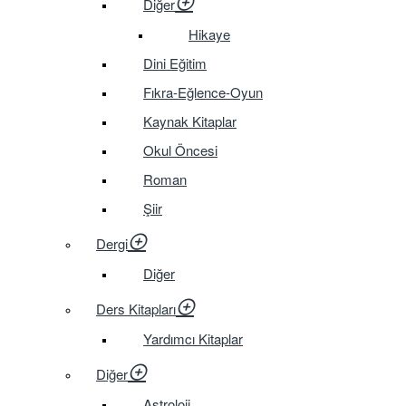
Diğer
Hikaye
Dini Eğitim
Fıkra-Eğlence-Oyun
Kaynak Kitaplar
Okul Öncesi
Roman
Şiir
Dergi
Diğer
Ders Kitapları
Yardımcı Kitaplar
Diğer
Astroloji