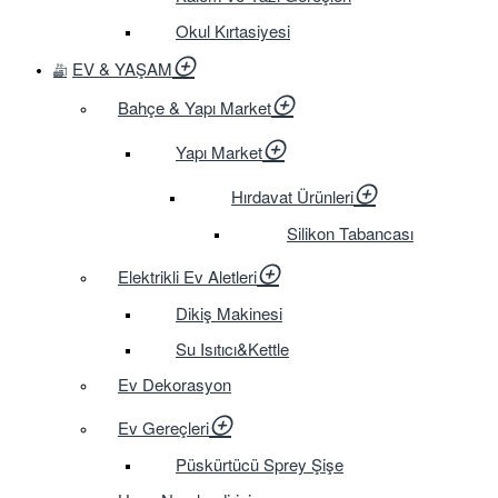
Okul Kırtasiyesi
EV & YAŞAM
Bahçe & Yapı Market
Yapı Market
Hırdavat Ürünleri
Silikon Tabancası
Elektrikli Ev Aletleri
Dikiş Makinesi
Su Isıtıcı&Kettle
Ev Dekorasyon
Ev Gereçleri
Püskürtücü Sprey Şişe