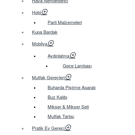
Hava Nemlendirici
Hobi
Parti Malzemeleri
Kupa Bardak
Mobilya
Aydınlatma
Gece Lambası
Mutfak Gereçleri
Buharda Pişirme Aparatı
Buz Kalıbı
Mikser & Mikser Seti
Mutfak Tartısı
Pratik Ev Gereci