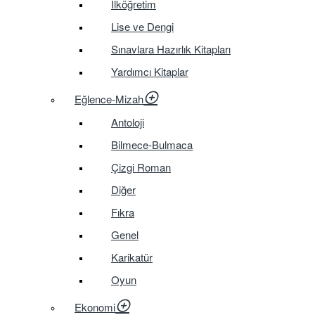
İlköğretim
Lise ve Dengi
Sınavlara Hazırlık Kitapları
Yardımcı Kitaplar
Eğlence-Mizah
Antoloji
Bilmece-Bulmaca
Çizgi Roman
Diğer
Fıkra
Genel
Karikatür
Oyun
Ekonomi