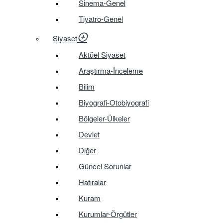
Sinema-Genel
Tiyatro-Genel
Siyaset
Aktüel Siyaset
Araştırma-İnceleme
Bilim
Biyografi-Otobiyografi
Bölgeler-Ülkeler
Devlet
Diğer
Güncel Sorunlar
Hatıralar
Kuram
Kurumlar-Örgütler