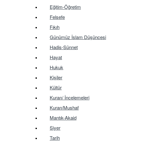
Eğitim-Öğretim
Felsefe
Fıkıh
Günümüz İslam Düşüncesi
Hadis-Sünnet
Hayat
Hukuk
Kişiler
Kültür
Kuran/ İncelemeleri
Kuran/Mushaf
Mantık-Akaid
Siyer
Tarih