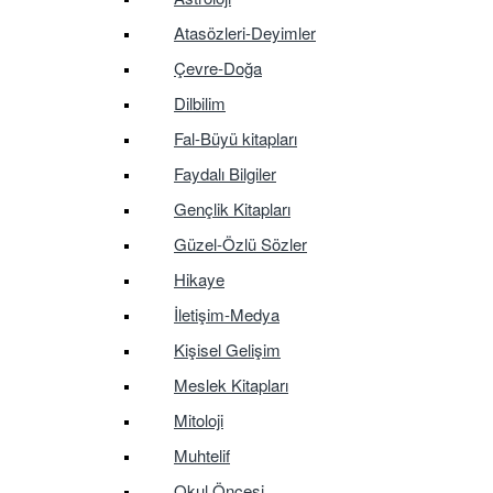
Atasözleri-Deyimler
Çevre-Doğa
Dilbilim
Fal-Büyü kitapları
Faydalı Bilgiler
Gençlik Kitapları
Güzel-Özlü Sözler
Hikaye
İletişim-Medya
Kişisel Gelişim
Meslek Kitapları
Mitoloji
Muhtelif
Okul Öncesi