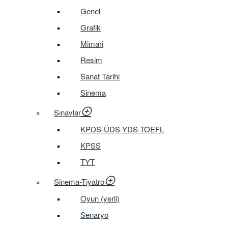
Genel
Grafik
Mimari
Resim
Sanat Tarihi
Sinema
Sınavlar
KPDS-ÜDS-YDS-TOEFL
KPSS
TYT
Sinema-Tiyatro
Oyun (yerli)
Senaryo