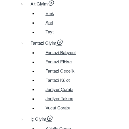
Alt Giyim
Etek
Şort
Tayt
Fantazi Giyim
Fantazi Babydoll
Fantazi Elbise
Fantazi Gecelik
Fantazi Külot
Jartiyer Çorabı
Jartiyer Takımı
Vucut Çorabı
İç Giyim
Külotlu Çorap