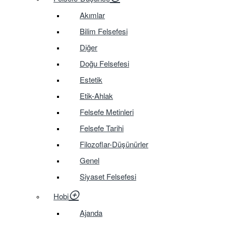
Akımlar
Bilim Felsefesi
Diğer
Doğu Felsefesi
Estetik
Etik-Ahlak
Felsefe Metinleri
Felsefe Tarihi
Filozoflar-Düşünürler
Genel
Siyaset Felsefesi
Hobi
Ajanda