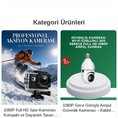
Kategori Ürünleri
HIZLI
Yeni Ürün
1080P Gece Görüşlü Ampul
TESLİMAT
HIZLI
Yeni Ürün
1080P Full HD Spor Kamerası
Güvenlik Kamerası – Kablolu
TESLİMAT
Kompakt ve Dayanıklı Tasarım
ve Kablosuz Seçenekli -