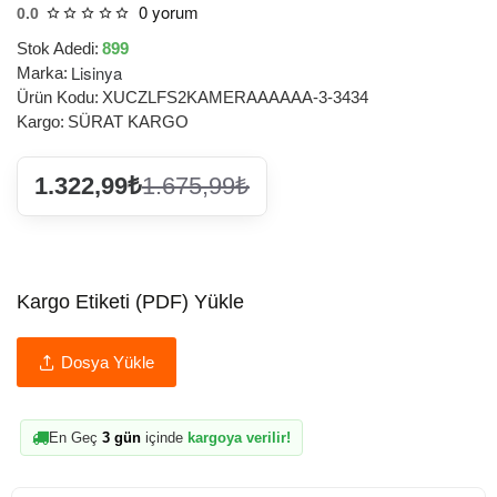
0 yorum
0.0
Stok Adedi:
899
Lisinya
Marka:
Ürün Kodu:
XUCZLFS2KAMERAAAAAA-3-3434
Kargo:
SÜRAT KARGO
1.322,99₺
1.675,99₺
Kargo Etiketi (PDF) Yükle
Dosya Yükle
En Geç
3 gün
içinde
kargoya verilir!