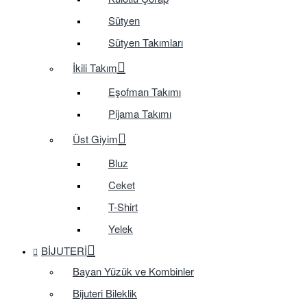
Sütyen
Sütyen Takımları
İkili Takım
Eşofman Takımı
Pijama Takımı
Üst Giyim
Bluz
Ceket
T-Shirt
Yelek
BIJUTERI
Bayan Yüzük ve Kombinler
Bijuteri Bileklik