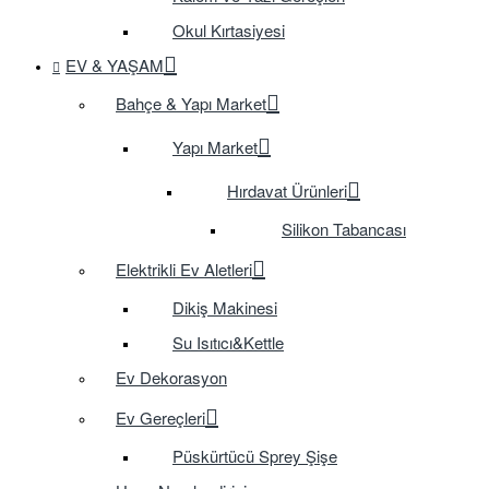
Okul Kırtasiyesi
EV & YAŞAM
Bahçe & Yapı Market
Yapı Market
Hırdavat Ürünleri
Silikon Tabancası
Elektrikli Ev Aletleri
Dikiş Makinesi
Su Isıtıcı&Kettle
Ev Dekorasyon
Ev Gereçleri
Püskürtücü Sprey Şişe