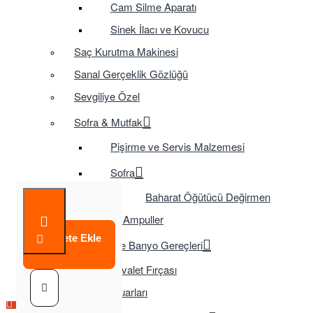
Cam Silme Aparatı
Sinek İlacı ve Kovucu
Saç Kurutma Makinesi
Sanal Gerçeklik Gözlüğü
Sevgiliye Özel
Sofra & Mutfak
Pişirme ve Servis Malzemesi
Sofra
Baharat Öğütücü Değirmen
Tasarruflu Ampuller
Sepete Ekle
Temizlik ve Banyo Gereçleri
Tuvalet Fırçası
TV Aksesuarları
Çok Satılan Ürün
Çok Satılan Ürün
Çok Satılan Ürün
Çok Satılan Ürün
Çok Satılan Ürün