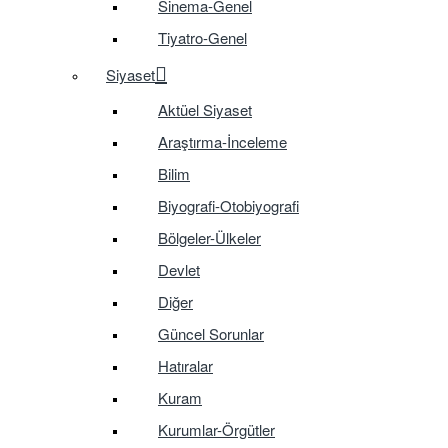
Sinema-Genel
Tiyatro-Genel
Siyaset
Aktüel Siyaset
Araştırma-İnceleme
Bilim
Biyografi-Otobiyografi
Bölgeler-Ülkeler
Devlet
Diğer
Güncel Sorunlar
Hatıralar
Kuram
Kurumlar-Örgütler