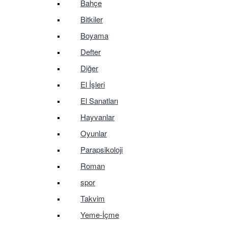
Bahçe
Bitkiler
Boyama
Defter
Diğer
El İşleri
El Sanatları
Hayvanlar
Oyunlar
Parapsikoloji
Roman
spor
Takvim
Yeme-İçme