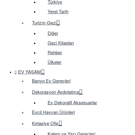
Türkiye
Yerel Tarih
Turizm-Gezi
Diğer
Gezi Kitapları
Rehber
Ülkeler
EV YAŞAM
Banyo Ev Gereçleri
Dekorasyon Aydınlatma
Ev Dekoratif Aksesuarlar
Evcil Hayvan Ürünleri
Kırtasiye Ofis
Kalem ve Yazı Gereçleri