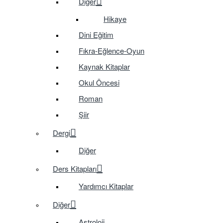
Diğer
Hikaye
Dini Eğitim
Fıkra-Eğlence-Oyun
Kaynak Kitaplar
Okul Öncesi
Roman
Şiir
Dergi
Diğer
Ders Kitapları
Yardımcı Kitaplar
Diğer
Astroloji