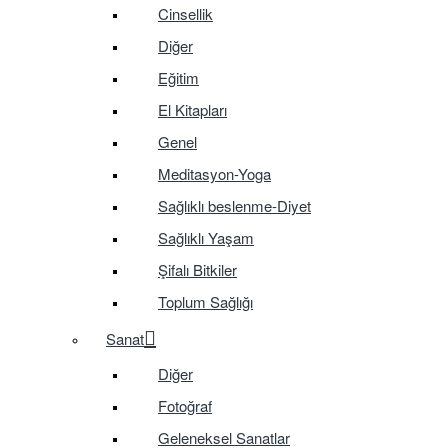
Cinsellik
Diğer
Eğitim
El Kitapları
Genel
Meditasyon-Yoga
Sağlıklı beslenme-Diyet
Sağlıklı Yaşam
Şifalı Bitkiler
Toplum Sağlığı
Sanat
Diğer
Fotoğraf
Geleneksel Sanatlar