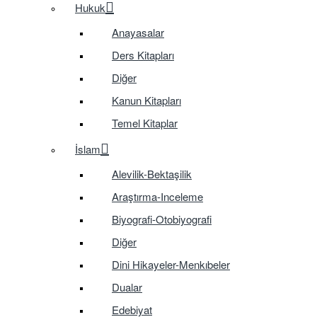
Hukuk
Anayasalar
Ders Kitapları
Diğer
Kanun Kitapları
Temel Kitaplar
İslam
Alevilik-Bektaşilik
Araştırma-Inceleme
Biyografi-Otobiyografi
Diğer
Dini Hikayeler-Menkıbeler
Dualar
Edebiyat