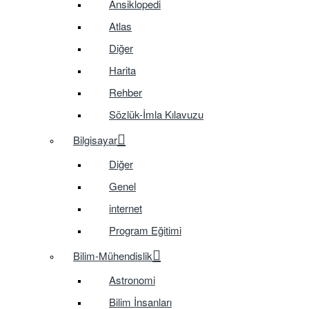
Ansiklopedi
Atlas
Diğer
Harita
Rehber
Sözlük-İmla Kılavuzu
Bilgisayar
Diğer
Genel
internet
Program Eğitimi
Bilim-Mühendislik
Astronomi
Bilim İnsanları