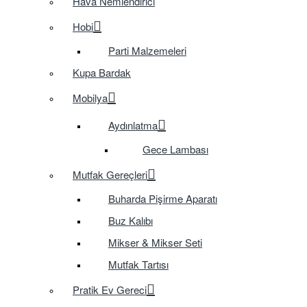
Hava Nemlendirici
Hobi
Parti Malzemeleri
Kupa Bardak
Mobilya
Aydınlatma
Gece Lambası
Mutfak Gereçleri
Buharda Pişirme Aparatı
Buz Kalıbı
Mikser & Mikser Seti
Mutfak Tartısı
Pratik Ev Gereci