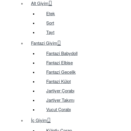
Alt Giyim
Etek
Şort
Tayt
Fantazi Giyim
Fantazi Babydoll
Fantazi Elbise
Fantazi Gecelik
Fantazi Külot
Jartiyer Çorabı
Jartiyer Takımı
Vucut Çorabı
İç Giyim
Külotlu Çorap