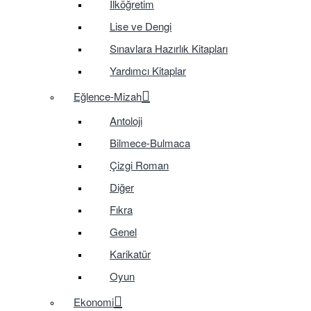
İlköğretim
Lise ve Dengi
Sınavlara Hazırlık Kitapları
Yardımcı Kitaplar
Eğlence-Mizah
Antoloji
Bilmece-Bulmaca
Çizgi Roman
Diğer
Fıkra
Genel
Karikatür
Oyun
Ekonomi