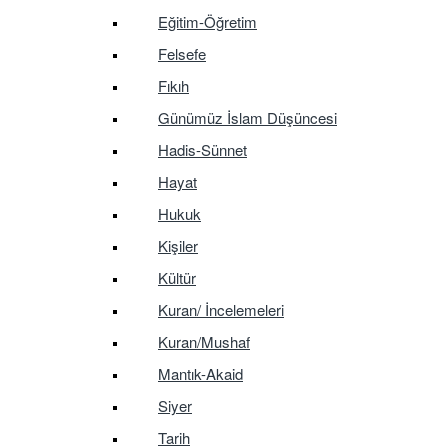
Eğitim-Öğretim
Felsefe
Fıkıh
Günümüz İslam Düşüncesi
Hadis-Sünnet
Hayat
Hukuk
Kişiler
Kültür
Kuran/ İncelemeleri
Kuran/Mushaf
Mantık-Akaid
Siyer
Tarih