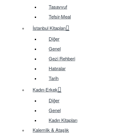
Tasavvuf
Tefsir-Meal
İstanbul Kitapları
Diğer
Genel
Gezi Rehberi
Hatıralar
Tarih
Kadın-Erkek
Diğer
Genel
Kadın Kitapları
Kalemlik & Ataşlık