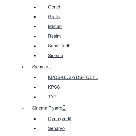
Genel
Grafik
Mimari
Resim
Sanat Tarihi
Sinema
Sınavlar
KPDS-ÜDS-YDS-TOEFL
KPSS
TYT
Sinema-Tiyatro
Oyun (yerli)
Senaryo