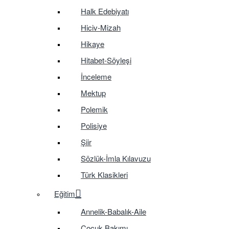
Halk Edebiyatı
Hiciv-Mizah
Hikaye
Hitabet-Söyleşi
İnceleme
Mektup
Polemik
Polisiye
Şiir
Sözlük-İmla Kılavuzu
Türk Klasikleri
Eğitim
Annelik-Babalık-Aile
Çocuk Bakımı