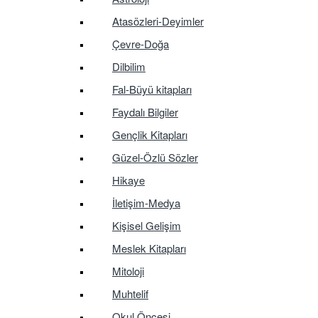
Atasözleri-Deyimler
Çevre-Doğa
Dilbilim
Fal-Büyü kitapları
Faydalı Bilgiler
Gençlik Kitapları
Güzel-Özlü Sözler
Hikaye
İletişim-Medya
Kişisel Gelişim
Meslek Kitapları
Mitoloji
Muhtelif
Okul Öncesi