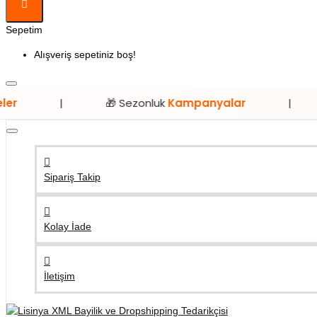
Sepetim
Alışveriş sepetiniz boş!
🎁 Sezonluk
Kampanyalar
|
⭐ Sadec
Sipariş Takip
Kolay İade
İletişim