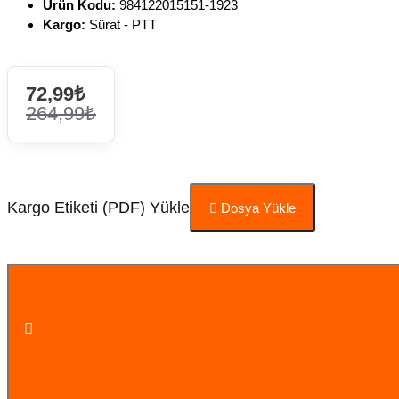
Ürün Kodu:
984122015151-1923
Kargo:
Sürat - PTT
72,99₺
264,99₺
Kargo Etiketi (PDF) Yükle
Dosya Yükle
Sepete Ekle