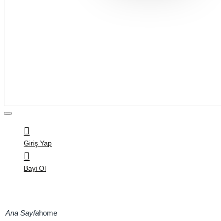
Bijuteri
Saç Aksesuarları
Kitap & Kırtasiye
Ev Yaşam
Oyuncak
Hırdavat
Tüm Ürünler
Giriş Yap
Bayi Ol
home