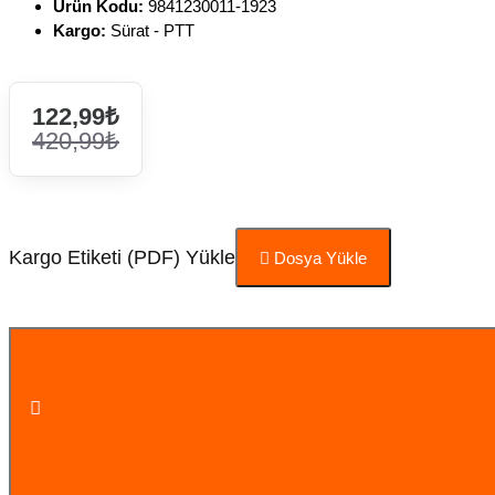
Ürün Kodu:
9841230011-1923
Kargo:
Sürat - PTT
122,99₺
420,99₺
Kargo Etiketi (PDF) Yükle
Dosya Yükle
Sepete Ekle