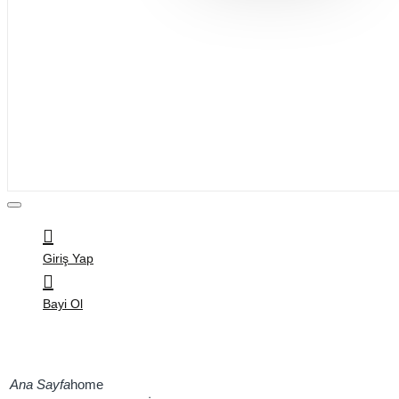
Bijuteri
Saç Aksesuarları
Kitap & Kırtasiye
Ev Yaşam
Oyuncak
Hırdavat
Tüm Ürünler
Giriş Yap
Bayi Ol
home