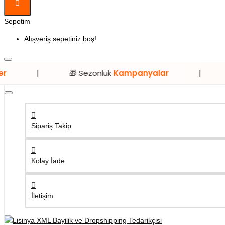
Sepetim
Alışveriş sepetiniz boş!
🎁 Sezonluk
Kampanyalar
|
⭐ Sadece
Sipariş Takip
Kolay İade
İletişim