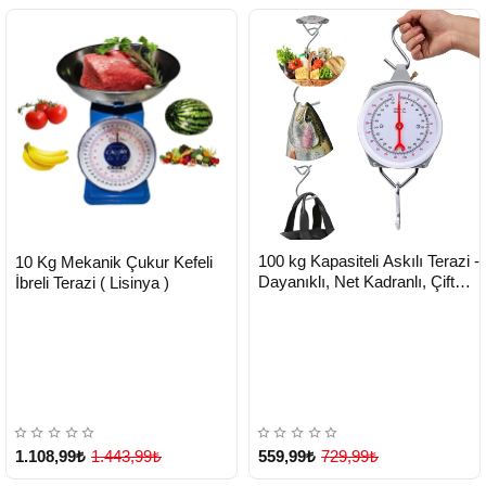
HIZLI
HIZLI
Yeni Ürün
Yeni Ürün
100 kg Kapasiteli Askılı Terazi -
10 Kg Mekanik Çukur Kefeli
TESLİMAT
TESLİMAT
Dayanıklı, Net Kadranlı, Çift
İbreli Terazi ( Lisinya )
Ölçü Birimli, Endüstriyel ve Dış
Mekan Uyumlu ( Lisinya )
1.108,99₺
1.443,99₺
559,99₺
729,99₺
Çok Satılan Ürün