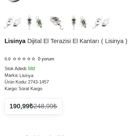
HIZLI
TESLİMAT
Lisinya
Dijital El Terazisi El Kantarı ( Lisinya )
0 yorum
0.0
Stok Adedi:
592
Lisinya
Marka:
Ürün Kodu:
2743-1457
Kargo:
Sürat Kargo
190,99₺
248,99₺