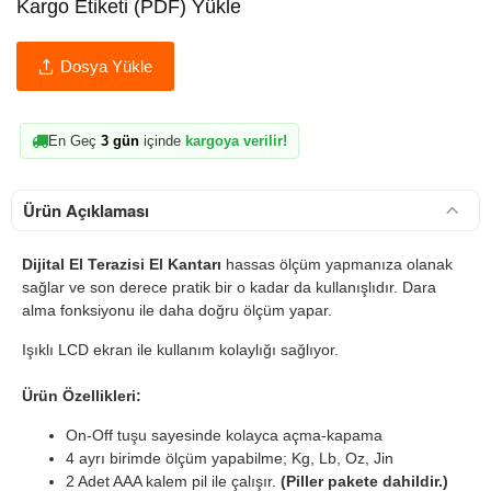
Kargo Etiketi (PDF) Yükle
Dosya Yükle
En Geç
3 gün
içinde
kargoya verilir!
Ürün Açıklaması
Dijital El Terazisi El Kantarı
hassas ölçüm yapmanıza olanak
sağlar ve son derece pratik bir o kadar da kullanışlıdır. Dara
alma fonksiyonu ile daha doğru ölçüm yapar.
Işıklı LCD ekran ile kullanım kolaylığı sağlıyor.
Ürün Özellikleri:
On-Off tuşu sayesinde kolayca açma-kapama
4 ayrı birimde ölçüm yapabilme; Kg, Lb, Oz, Jin
2 Adet AAA kalem pil ile çalışır.
(Piller pakete dahildir.)