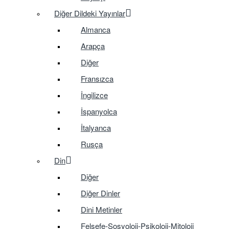
Diğer Dildeki Yayınlar
Almanca
Arapça
Diğer
Fransızca
İngilizce
İspanyolca
İtalyanca
Rusça
Din
Diğer
Diğer Dinler
Dini Metinler
Felsefe-Sosyoloji-Psikoloji-Mitoloji