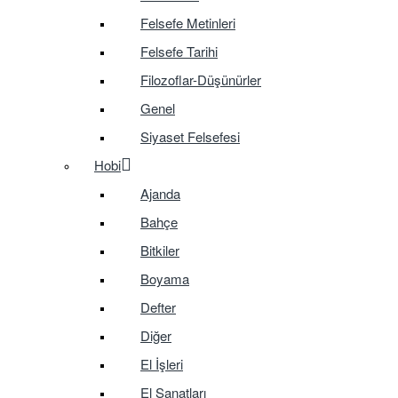
Felsefe Metinleri
Felsefe Tarihi
Filozoflar-Düşünürler
Genel
Siyaset Felsefesi
Hobi
Ajanda
Bahçe
Bitkiler
Boyama
Defter
Diğer
El İşleri
El Sanatları