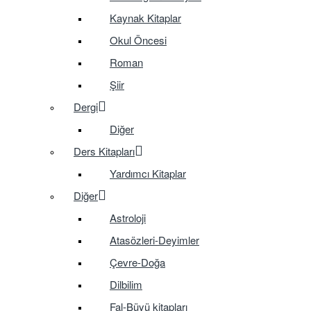
Kaynak Kitaplar
Okul Öncesi
Roman
Şiir
Dergi
Diğer
Ders Kitapları
Yardımcı Kitaplar
Diğer
Astroloji
Atasözleri-Deyimler
Çevre-Doğa
Dilbilim
Fal-Büyü kitapları