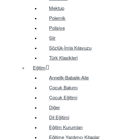
Mektup
Polemik
Polisiye
Şiir
Sözlük-İmla Kılavuzu
Türk Klasikleri
Eğitim
Annelik-Babalık-Aile
Çocuk Bakımı
Çocuk Eğitimi
Diğer
Dil Eğitimi
Eğitim Kurumları
Eğitime Yardımcı Kitaplar