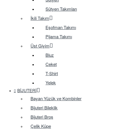
Sütyen Takımları
İkili Takım
Eşofman Takımı
Pijama Takımı
Üst Giyim
Bluz
Ceket
T-Shirt
Yelek
BIJUTERI
Bayan Yüzük ve Kombinler
Bijuteri Bileklik
Bijuteri Broş
Çelik Küpe