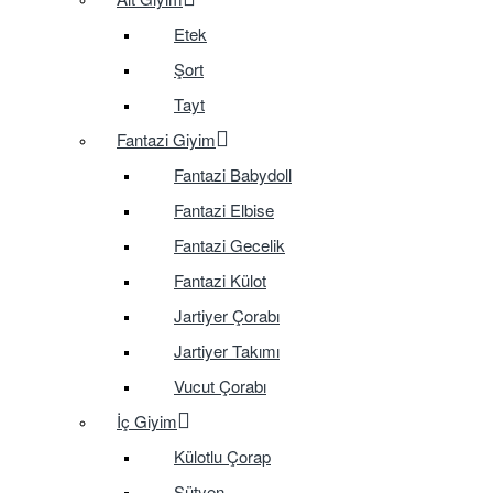
Etek
Şort
Tayt
Fantazi Giyim
Fantazi Babydoll
Fantazi Elbise
Fantazi Gecelik
Fantazi Külot
Jartiyer Çorabı
Jartiyer Takımı
Vucut Çorabı
İç Giyim
Külotlu Çorap
Sütyen