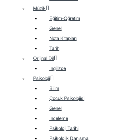
Müzik
Eğitim-Öğretim
Genel
Nota Kitapları
Tarih
Orijinal Dil
İngilizce
Psikoloji
Bilim
Çocuk Psikolojisi
Genel
İnceleme
Psikoloji Tarihi
Psikolojik Danışma