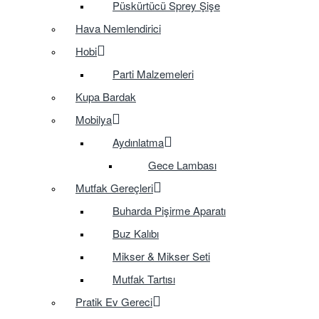
Püskürtücü Sprey Şişe
Hava Nemlendirici
Hobi
Parti Malzemeleri
Kupa Bardak
Mobilya
Aydınlatma
Gece Lambası
Mutfak Gereçleri
Buharda Pişirme Aparatı
Buz Kalıbı
Mikser & Mikser Seti
Mutfak Tartısı
Pratik Ev Gereci