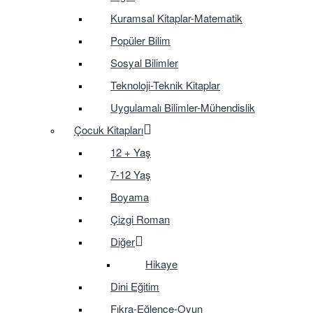
Kuramsal Kitaplar-Matematik
Popüler Bilim
Sosyal Bilimler
Teknoloji-Teknik Kitaplar
Uygulamalı Bilimler-Mühendislik
Çocuk Kitapları
12 + Yaş
7-12 Yaş
Boyama
Çizgi Roman
Diğer
Hikaye
Dini Eğitim
Fıkra-Eğlence-Oyun