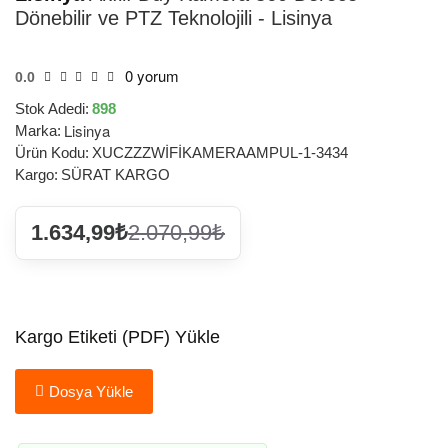
Dönebilir ve PTZ Teknolojili - Lisinya
0 yorum
0.0
Stok Adedi:
898
Lisinya
Marka:
Ürün Kodu:
XUCZZZWİFİKAMERAAMPUL-1-3434
Kargo:
SÜRAT KARGO
1.634,99₺
2.070,99₺
Kargo Etiketi (PDF) Yükle
Dosya Yükle