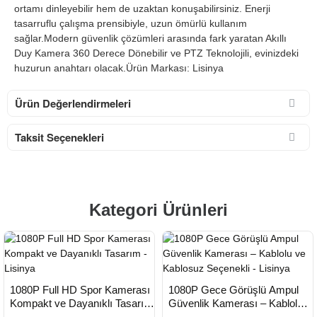
ortamı dinleyebilir hem de uzaktan konuşabilirsiniz. Enerji
tasarruflu çalışma prensibiyle, uzun ömürlü kullanım
sağlar.Modern güvenlik çözümleri arasında fark yaratan Akıllı
Duy Kamera 360 Derece Dönebilir ve PTZ Teknolojili, evinizdeki
huzurun anahtarı olacak.Ürün Markası: Lisinya
Ürün Değerlendirmeleri
Taksit Seçenekleri
Kategori Ürünleri
HIZLI
HIZLI
Yeni Ürün
Yeni Ürün
1080P Full HD Spor Kamerası
1080P Gece Görüşlü Ampul
TESLİMAT
TESLİMAT
Kompakt ve Dayanıklı Tasarım
Güvenlik Kamerası – Kablolu
- Lisinya
ve Kablosuz Seçenekli -