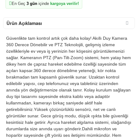
En Geç
3 gün
içinde
kargoya verilir!
Ürün Açıklaması
Güvenlikte tam kontrol artık çok daha kolay! Akıllı Duy Kamera
360 Derece Dönebilir ve PTZ Teknolojili, gelişmiş izleme
özellikleriyle ev veya iş yerinizin her köşesini görüntülemenizi
sağlar. Kameranın PTZ (Pan-Tilt-Zoom) sistemi, hem yatay hem
dikey hem de çapraz hareket edebilme özelliği sayesinde tüm
açıları kapsar.360 derece dönebilme yeteneği, kör nokta
bırakmadan tam kapsamlı güvenlik sunar. Uzaktan kontrol
edilebilir yapısı, cep telefonunuz veya tabletiniz üzerinden
anında yön değiştirmenize olanak tanır. Kolay kurulum sağlayan
duy tipi tasarımı sayesinde ekstra kablo veya adaptör
kullanmadan, kamerayı birkaç saniyede aktif hale
getirebilirsiniz.Yüksek çözünürlüklü sensörü, net ve canlı
görüntüler sunar. Gece görüş modu, düşük ışıkta bile güvenliği
kesintisiz hale getirir. Ayrıca hareket algılama sistemi, olağandışı
durumlarda size anında uyarı gönderir.Dahili mikrofon ve
hoparlör sayesinde çift yönlü ses iletişimi mümkündür. Hem