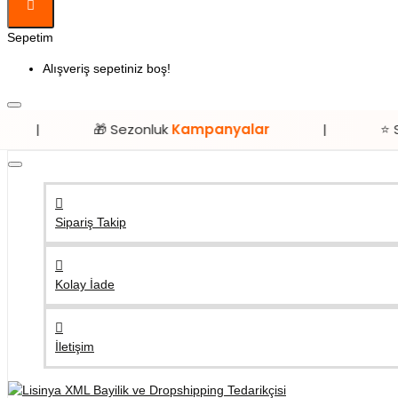
Sepetim
Alışveriş sepetiniz boş!
🎁 Sezonluk
Kampanyalar
|
⭐ Sadece
Li
Sipariş Takip
Kolay İade
İletişim