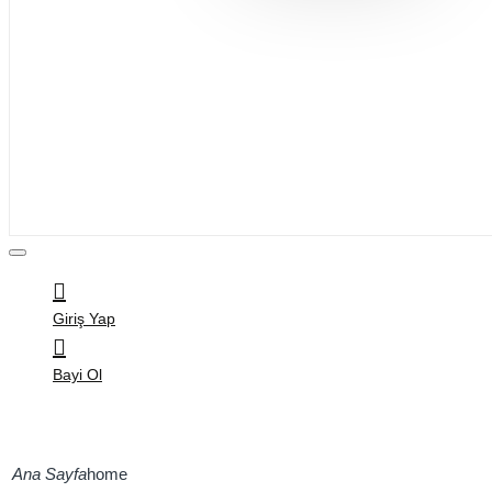
Bijuteri
Saç Aksesuarları
Kitap & Kırtasiye
Ev Yaşam
Oyuncak
Hırdavat
Tüm Ürünler
Giriş Yap
Bayi Ol
home